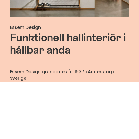
Essem Design
Funktionell hallinteriör i
hållbar anda
Essem Design grundades år 1937 i Anderstorp,
Sverige.
Företaget började som en idé om en hatthylla som
skulle kunna tillverkas av aluminium från nedsmält
skrot. Resultatet? Den prisbelönta hatthyllan
Nostalgi, i design av grundare Gunnar Bolin.
Nostalgi blev startskottet för Essem Design. Deras
sortiment har växt sedan dess
fortfarande med
–
funktion och hållbarhet som grundstenar i