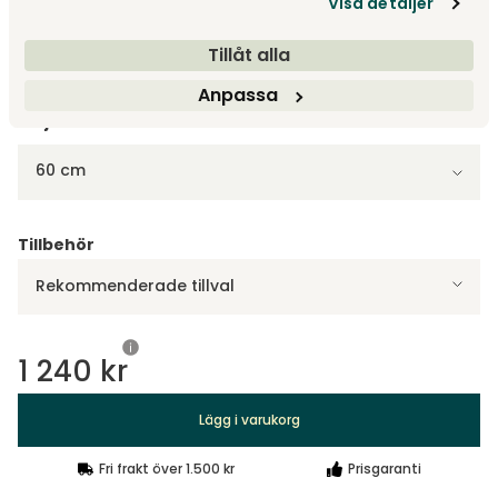
Visa detaljer
Visa fler +1
Tillåt alla
Anpassa
Välj bredd
60 cm
Tillbehör
Rekommenderade tillval
1 240 kr
Lägg i varukorg
Fri frakt över 1.500 kr
Prisgaranti