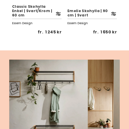
Classic Skohylla
Enkel | Svart/Krom |
Emelie Skohylla | 90
Ann
60 cm
cm | Svart
Sva
Essem Design
Essem Design
Ess
0 kr
fr.
1 245 kr
fr.
1 650 kr