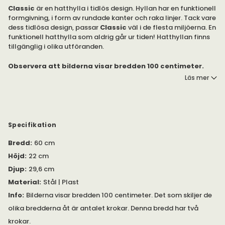
Classic
är en hatthylla i tidlös design. Hyllan har en funktionell
formgivning, i form av rundade kanter och raka linjer. Tack vare
dess tidlösa design, passar
Classic
väl i de flesta miljöerna. En
funktionell hatthylla som aldrig går ur tiden! Hatthyllan finns
tillgänglig i olika utföranden.
Observera att bilderna visar bredden 100 centimeter.
Det som skiljer de olika bredderna åt är antalet krokar.
Läs mer
Classic är en funktionell hylla för upphängning av
ytterkläder. Classic finns även som tillhörande skohylla.
Kombinera de båda möblerna för ett enhetligt uttryck i din
hall.
Specifikation
Bredd
:
60 cm
Hyllplanen är tillverkade av stål. De finns tillgängliga i vit eller
svart färg. Konsolerna är tillverkade av stål. Du kan välja
Höjd
:
22 cm
mellan matt, eller förkromat, utförande.
Djup
:
29,6 cm
Hyllan finns tillgänglig i diverse bredder: 40, 50, 60, 70, 80, 90,
Material
:
Stål | Plast
100, 110 och 120 centimeter.
Info
:
Bilderna visar bredden 100 centimeter. Det som skiljer de
olika bredderna åt är antalet krokar. Denna bredd har två
Classic är designad av Gunnar Bolin.
krokar.