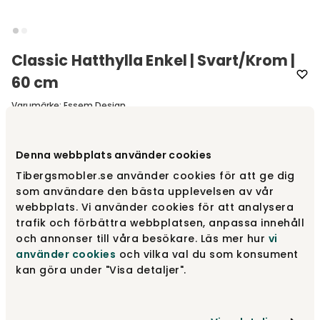
Classic Hatthylla Enkel | Svart/Krom |
60 cm
Varumärke
:
Essem Design
Välj utförande
Svart/Krom
Denna webbplats använder cookies
Tibergsmobler.se använder cookies för att ge dig
Svart/Krom
som användare den bästa upplevelsen av vår
1 240 kr
webbplats. Vi använder cookies för att analysera
trafik och förbättra webbplatsen, anpassa innehåll
och annonser till våra besökare. Läs mer hur
vi
Vit/Krom
använder cookies
och vilka val du som konsument
1 210 kr
kan göra under "Visa detaljer".
Vit/Vit
1 340 kr