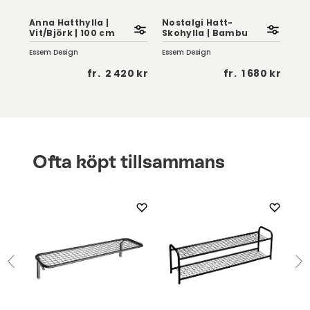
Cla
Anna Hatthylla |
Nostalgi Hatt-
Dub
Vit/Björk | 100 cm
Skohylla | Bambu
c
Essem Design
Essem Design
Ess
0 kr
fr.
2 420 kr
fr.
1 680 kr
Ofta köpt tillsammans