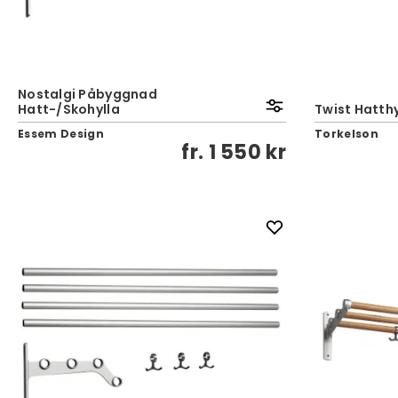
Nostalgi Påbyggnad
Hatt-/Skohylla
Twist Hatthyl
Essem Design
Torkelson
fr.
1 550 kr