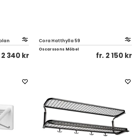
lplan
Cora Hatthylla 59
Oscarssons Möbel
.
2 340 kr
fr.
2 150 kr