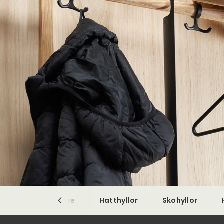
g
Klädhängare
Hatthyllor
Skohyllor