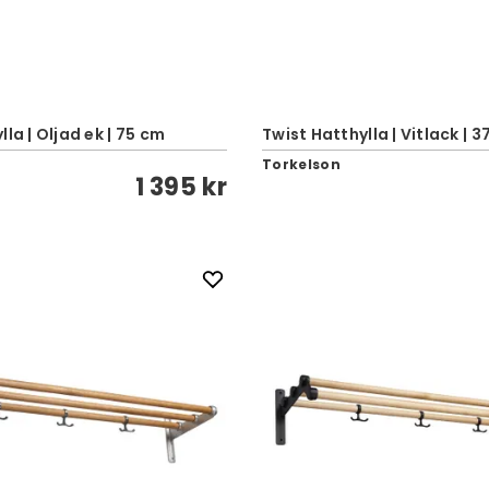
la | Oljad ek | 75 cm
Twist Hatthylla | Vitlack | 
Torkelson
1 395 kr