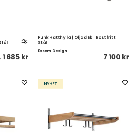
Funk Hatthylla | Oljad Ek | Rostfritt
Stål
Stål
Essem Design
.
1 685 kr
7 100 kr
NYHET