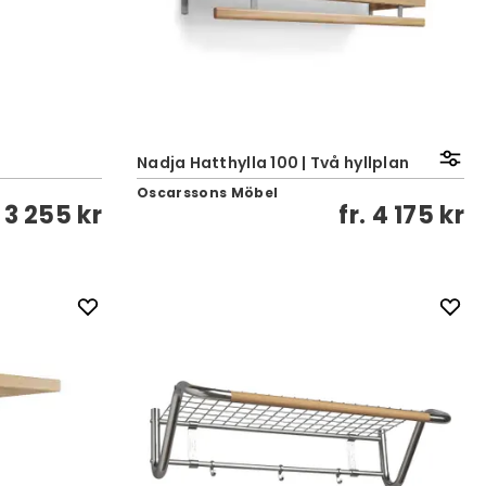
Nadja Hatthylla 100 | Två hyllplan
Oscarssons Möbel
3 255 kr
fr.
4 175 kr