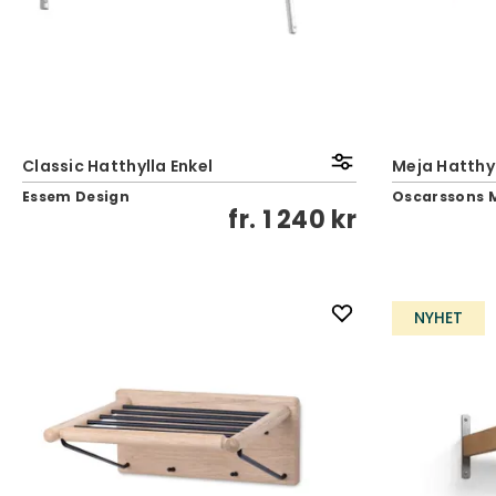
Classic Hatthylla Enkel
Meja Hatthyll
Essem Design
Oscarssons 
fr.
1 240 kr
NYHET