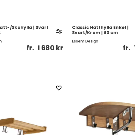
att-/Skohylla | Svart
Classic Hatthylla Enkel |
k
Svart/Krom | 60 cm
n
Essem Design
fr.
1 680 kr
fr.