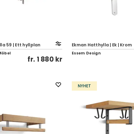
a 59 | Ett hyllplan
Ekman Hatthylla | Ek | Krom
Möbel
Essem Design
fr.
1 880 kr
NYHET