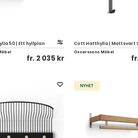
lla 50 | Ett hyllplan
Cott Hatthylla | Mattsvart 
Möbel
Oscarssons Möbel
fr.
2 035 kr
fr
NYHET