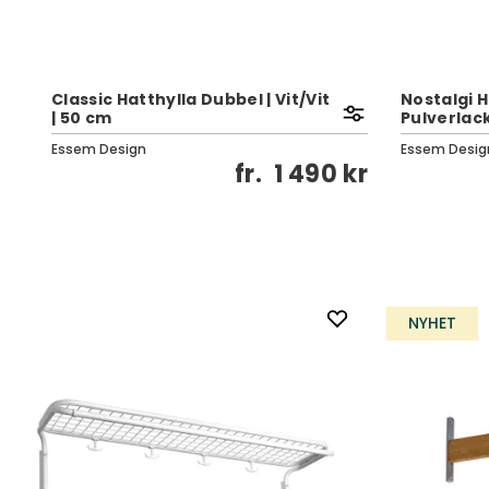
Classic Hatthylla Dubbel | Vit/Vit
Nostalgi H
| 50 cm
Pulverlac
Essem Design
Essem Desig
fr.
1 490 kr
NYHET