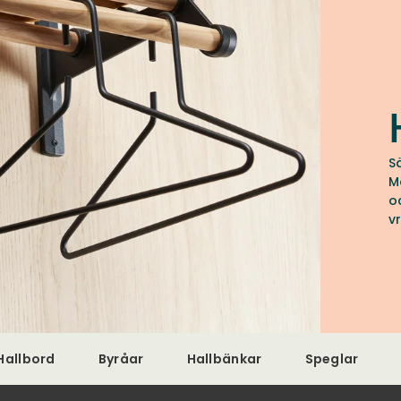
S
M
o
v
D
u
Hallbord
Byråar
Hallbänkar
Speglar