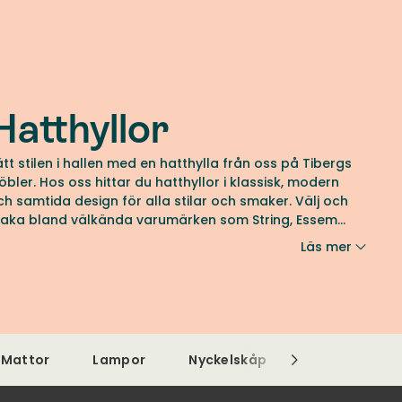
Hatthyllor
ätt stilen i hallen med en hatthylla från oss på Tibergs
öbler. Hos oss hittar du hatthyllor i klassisk, modern
ch samtida design för alla stilar och smaker. Välj och
raka bland välkända varumärken som String, Essem
esign och Rowico Home. Välkommen att utforska
Läs mer
tbudet av hatthyllor här!
Mattor
Lampor
Nyckelskåp