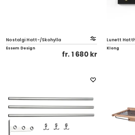
Nostalgi Hatt-/Skohylla
Lunett Hatth
Essem Design
Klong
fr.
1 680 kr