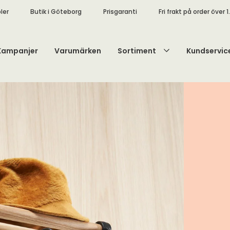
ler
Butik i Göteborg
Prisgaranti
Fri frakt på order över 1
Kampanjer
Varumärken
Sortiment
Kundservic