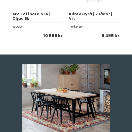
Arc Soffbord o66 |
Klinte Byrå | 7 lådor |
Kli
Oljad Ek
Vit
Gr
WOUD
Torkelson
Tor
0 kr
10 555 kr
6 495 kr