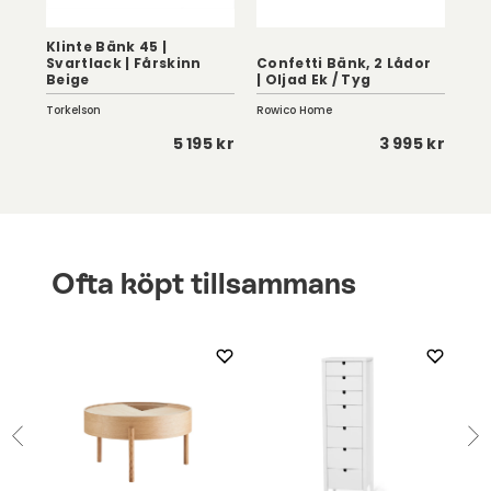
Klinte Bänk 45 |
Svartlack | Fårskinn
Confetti Bänk, 2 Lådor
Pal
Beige
| Oljad Ek / Tyg
Bj
Torkelson
Rowico Home
Sto
0 kr
5 195 kr
3 995 kr
Ofta köpt tillsammans