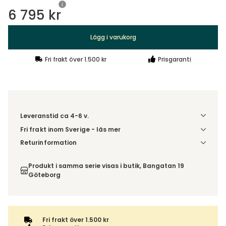
6 795 kr
Lägg i varukorg
Fri frakt över 1.500 kr
Prisgaranti
Leveranstid ca 4-6 v.
Fri frakt inom Sverige - läs mer
Denna vara skickas till din port/tomtgräns. Innan leverans
Returinformation
blir du aviserad om vilken tidpunkt leveransen beräknas.
Du beställer produkten efter dina val och omfattas därför
Beställs varan ihop med andra produkter skickas hela
inte av ångerrätten.
Produkt i samma serie visas i butik, Bangatan 19
ordern tillsammans.
Göteborg
Fri frakt över 1.500 kr