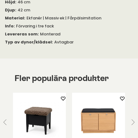
perfeka möbel till hallen då bänken även kan användas
Höjd
:
46 cm
som sittplats medan man tar på sig skorna.
Djup
:
42 cm
Välj mellan flera olika utföranden på stommen och matcha
Material
:
Ekfanér | Massiv ek | Fårpälsimitation
med ditt val av klädsel på locket.
Info
:
Förvaring i tre fack
Levereras som
:
Monterad
Komplettera gärna din bänk med andra möbler från samma
serie för ett komplett uttryck i din hall.
Typ av dynor/klädsel
:
Avtagbar
Fler populära produkter