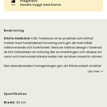
Prisgaranti
Handla tryggt med Klarna
Beskrivning
Klinte Hallbänk
från Torkelson är en praktisk och stilfull
möbel med fackindelad förvaring som gör din hall både
välkomnande och funktionell. Med sin tidlösa design i fanérad
ek blir hallbänken en naturlig del av inredningen och skapar en
varm och harmonisk känsla redan när du kliver innanför dörren.
Den skandinaviska formgivningen gör att Klinte enkelt smälter
in i olika hemstilar och ger hallen ett elegant lyft.
Läs mer
Finns i olika färger, storlekar och klädslar som tyg och äkta
fårskinn.
Klinte hallbänk är en välgjord hallbänk med förvaring under
Specifikation
locket. En stilren möbel som gömmer din förvaring på ett
Bredd
:
92 cm
praktiskt, och stilfullt sätt. Klinte hallbänk är den