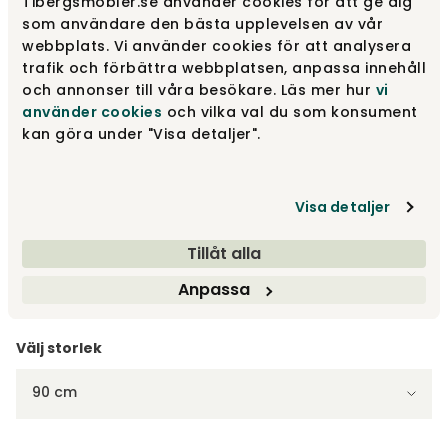
Tibergsmobler.se använder cookies för att ge dig
som användare den bästa upplevelsen av vår
webbplats. Vi använder cookies för att analysera
Oljad ek | Fårpälsimitation
6 795 kr
trafik och förbättra webbplatsen, anpassa innehåll
och annonser till våra besökare. Läs mer hur
vi
använder cookies
och vilka val du som konsument
kan göra under "Visa detaljer".
Svartlack | Fårpälsimitation
3 725 kr
Visa detaljer
Svartlack | Abriamo Tyg Brun
3 725 kr
Tillåt alla
Visa fler +13
Anpassa
Välj storlek
90 cm