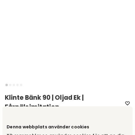
Klinte Bänk 90 | Oljad Ek |
Fårpälsimitation
Varumärke
:
Torkelson
Denna webbplats använder cookies
Välj utförande
Oljad ek | Fårpälsimitation