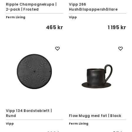
Ripple Champagnekupa |
Vipp 266
2-pack | Frosted
Hushållspappershållare
Ferm Living
Vipp
465 kr
1 195 kr
Vipp 134 Bordstablett |
Rund
Flow Mugg med fat | Black
Vipp
Ferm Living