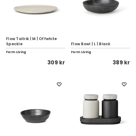
Flow Tallrik | M | Offwhite
Speckle
Flow Bowl | L | Black
Ferm Living
Ferm Living
309 kr
389 kr