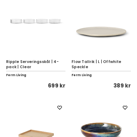
Ripple Serveringsskål | 4-
Flow Tallrik | L | Offwhite
pack | Clear
Speckle
Ferm Living
Ferm Living
699 kr
389 kr