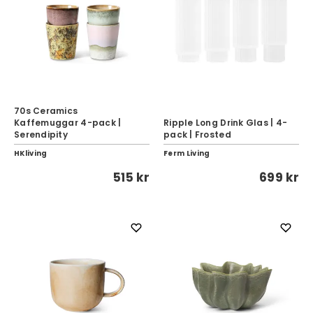
70s Ceramics
Kaffemuggar 4-pack |
Ripple Long Drink Glas | 4-
Serendipity
pack | Frosted
HKliving
Ferm Living
515 kr
699 kr