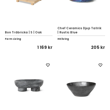
Chef Ceramics Djup Tallrik
Bon Träbricka | S | Oak
| Rustic Blue
Ferm Living
HKliving
1 169 kr
205 kr