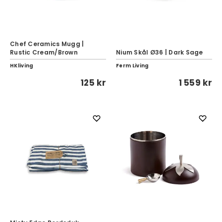
Chef Ceramics Mugg |
Rustic Cream/Brown
Nium Skål Ø36 | Dark Sage
HKliving
Ferm Living
125 kr
1 559 kr