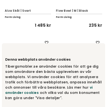
Alza Skål | Svart
Flow Bowl | M | Black
Ferm Living
Ferm Living
1 485 kr
235 kr
Denna webbplats använder cookies
Tibergsmobler.se använder cookies för att ge dig
som användare den bästa upplevelsen av vår
webbplats. Vi använder cookies för att analysera
trafik och förbättra webbplatsen, anpassa innehåll
och annonser till våra besökare. Läs mer hur
vi
använder cookies
och vilka val du som konsument
Bordstablett Linne 2-pack
Me to You Tårtljushållare |
| Natural
1-pack Guld
kan göra under "Visa detaljer".
Ferm Living
Design House Stockholm