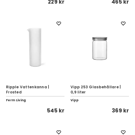
229 kr
465 kr
Ripple Vattenkanna |
Vipp 253 Glasbehållare |
Frosted
0,9 liter
Ferm Living
Vipp
545 kr
369 kr