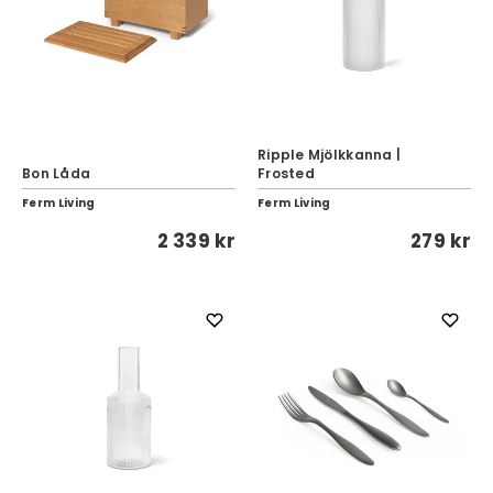
Ripple Mjölkkanna |
Bon Låda
Frosted
Ferm Living
Ferm Living
2 339 kr
279 kr