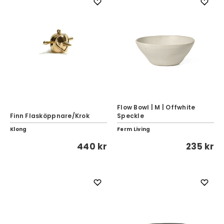
Flow Bowl | M | Offwhite
Finn Flasköppnare/Krok
Speckle
Klong
Ferm Living
440 kr
235 kr