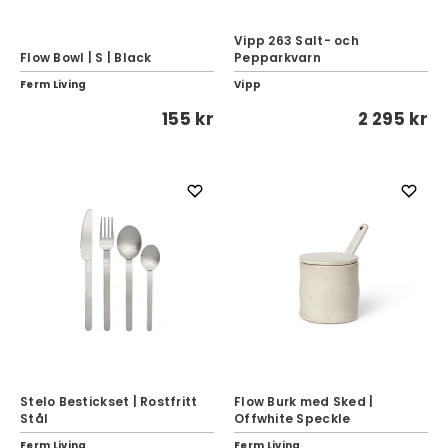
Vipp 263 Salt- och
Flow Bowl | S | Black
Pepparkvarn
Ferm Living
Vipp
155 kr
2 295 kr
Stelo Bestickset | Rostfritt
Flow Burk med Sked |
Stål
Offwhite Speckle
Ferm Living
Ferm Living