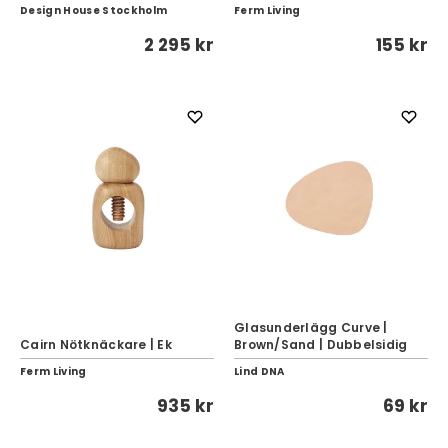
Design House Stockholm
Ferm Living
2 295 kr
155 kr
Glasunderlägg Curve |
Cairn Nötknäckare | Ek
Brown/Sand | Dubbelsidig
Ferm Living
Lind DNA
935 kr
69 kr