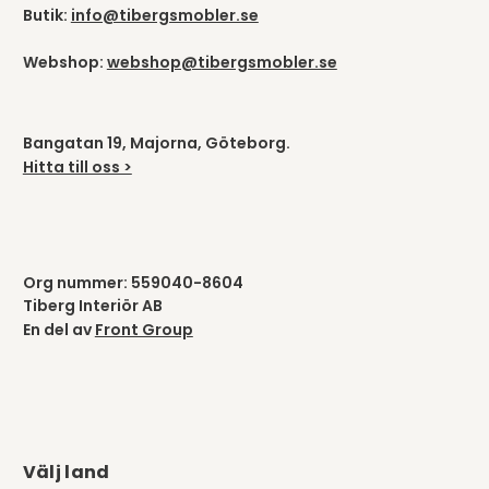
Butik:
info@tibergsmobler.se
Webshop:
webshop@tibergsmobler.se
Bangatan 19, Majorna, Göteborg.
Hitta till oss >
Org nummer: 559040-8604
Tiberg Interiör AB
En del av
Front Group
Välj land