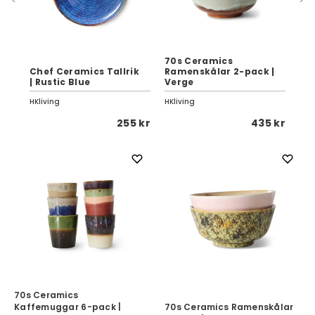
70s Ceramics
70
 |
Chef Ceramics Tallrik
Ramenskålar 2-pack |
Ka
| Rustic Blue
Verge
Se
HKliving
HKliving
HKli
5 kr
255 kr
435 kr
70s Ceramics
Kaffemuggar 6-pack |
70s Ceramics Ramenskålar