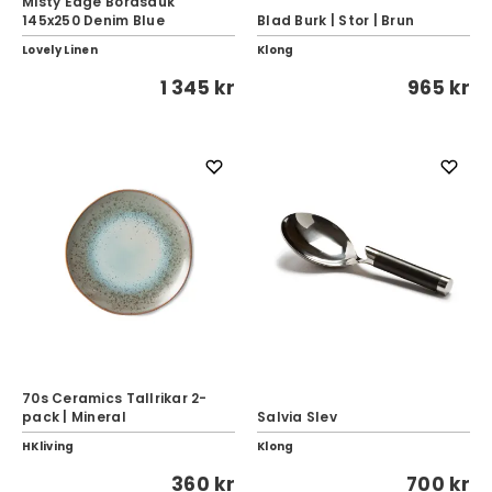
Misty Edge Bordsduk
145x250 Denim Blue
Blad Burk | Stor | Brun
Lovely Linen
Klong
1 345 kr
965 kr
70s Ceramics Tallrikar 2-
pack | Mineral
Salvia Slev
HKliving
Klong
360 kr
700 kr