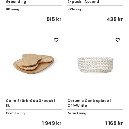
Grounding
2-pack | Ascend
HKliving
HKliving
515 kr
435 kr
Cairn Skärbräda 3-pack |
Ceramic Centrepiece |
Ek
Off-White
Ferm Living
Ferm Living
1 949 kr
1 169 kr