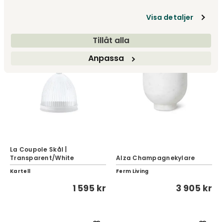
309 kr
169 kr
Visa detaljer
Tillåt alla
Anpassa
La Coupole Skål |
Transparent/White
Alza Champagnekylare
Kartell
Ferm Living
1 595 kr
3 905 kr