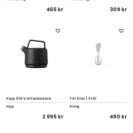
465 kr
309 kr
Vipp 501 Vattenkokare
Tilt Kniv | Stål
Vipp
Klong
2 995 kr
490 kr