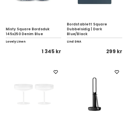
Bordstablett Square
Misty Square Bordsduk
Dubbelsidig | Dark
145x250 Denim Blue
Blue/Black
Lovely Linen
Lind DNA
1 345 kr
299 kr