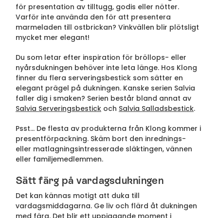
för presentation av tilltugg, godis eller nötter.
Varför inte använda den för att presentera
marmeladen till ostbrickan? Vinkvällen blir plötsligt
mycket mer elegant!
Du som letar efter inspiration för bröllops- eller
nyårsdukningen behöver inte leta länge. Hos Klong
finner du flera serveringsbestick som sätter en
elegant prägel på dukningen. Kanske serien Salvia
faller dig i smaken? Serien består bland annat av
Salvia Serveringsbestick
och
Salvia Salladsbestick
.
Psst… De flesta av produkterna från Klong kommer i
presentförpackning. Skäm bort den inrednings-
eller matlagningsintresserade släktingen, vännen
eller familjemedlemmen.
Sätt färg på vardagsdukningen
Det kan kännas motigt att duka till
vardagsmiddagarna. Ge liv och flärd åt dukningen
med färg. Det blir ett uppiggande moment i