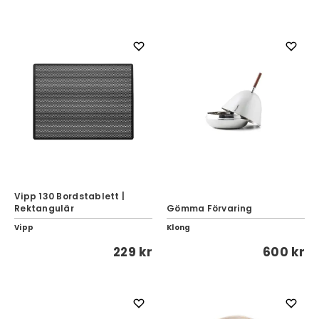
Vipp 130 Bordstablett |
Rektangulär
Gömma Förvaring
Vipp
Klong
229 kr
600 kr