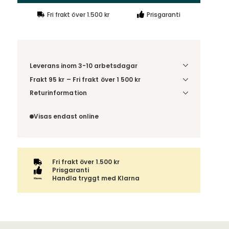
Fri frakt över 1.500 kr
Prisgaranti
Leverans inom 3-10 arbetsdagar
Frakt 95 kr – Fri frakt över 1 500 kr
Denna vara skickas till ett ombud. Du väljer själv i
Returinformation
kassan vilket DHL eller PostNord ombud du önskar
Du har 14 dagars ångerrätt från den dag du tog
få din leverans till. Du blir aviserad när din order
emot din order, enligt
distansavtalslagen.
Visas endast online
finns att hämta. Beställs varan ihop med andra
produkter skickas hela ordern tillsammans med
samma fraktalternativ.
Fri frakt över 1.500 kr
Prisgaranti
Handla tryggt med Klarna