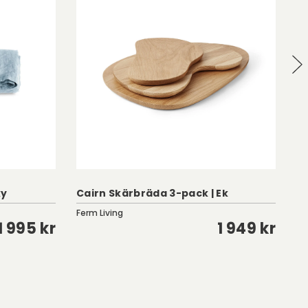
7
ky
Cairn Skärbräda 3-pack | Ek
pa
Ferm Living
HK
1 995 kr
1 949 kr