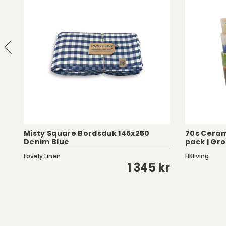
Misty Square Bordsduk 145x250
70s Ceram
Denim Blue
pack | Gr
Lovely Linen
HKliving
kr
1 345 kr