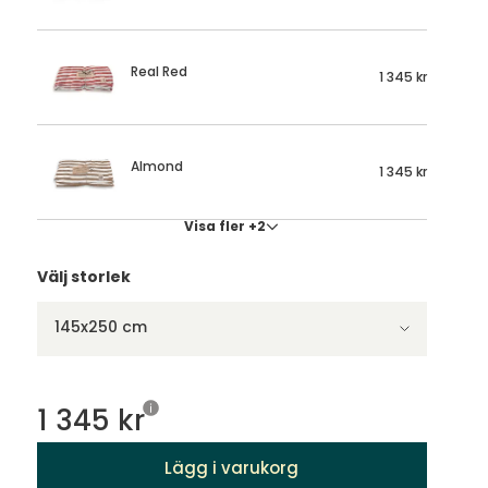
Real Red
1 345 kr
Almond
1 345 kr
Visa fler +2
Välj storlek
145x250 cm
1 345 kr
Lägg i varukorg