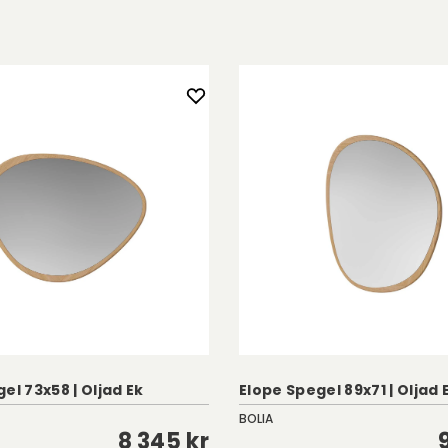
el 73x58 | Oljad Ek
Elope Spegel 89x71 | Oljad 
BOLIA
8 345 kr