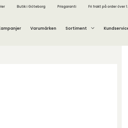
ler
Butik i Göteborg
Prisgaranti
Fri frakt på order över 1
Kampanjer
Varumärken
Sortiment
Kundservic