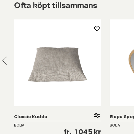
Ofta köpt tillsammans
Classic Kudde
Elope Speg
BOLIA
BOLIA
kr
fr.
1 045 kr