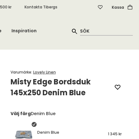
.500 kr
Kontakta Tibergs
Kassa
e
Inspiration
Varumärke
:
Lovely Linen
Misty Edge Bordsduk
145x250 Denim Blue
Välj färg
Denim Blue
Denim Blue
1 345 kr