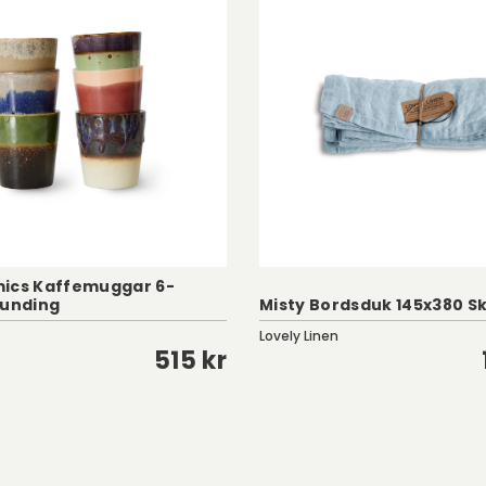
ics Kaffemuggar 6-
ounding
Misty Bordsduk 145x380 S
Lovely Linen
515 kr