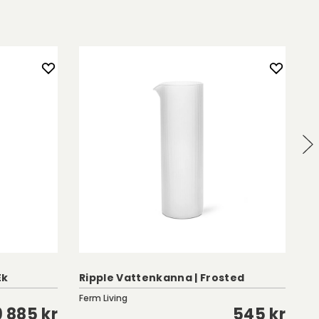
Ek
Ripple Vattenkanna | Frosted
Mi
Ferm Living
Lo
9 885 kr
545 kr