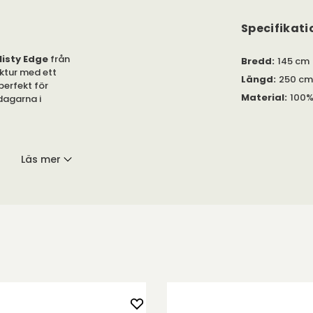
Specifikati
isty Edge
från
Bredd
:
145 cm
uktur med ett
Längd
:
250 cm
perfekt för
Material
:
100%
ddagarna i
Läs mer
färger. Använd
rktumla, dock
a bordsduken för