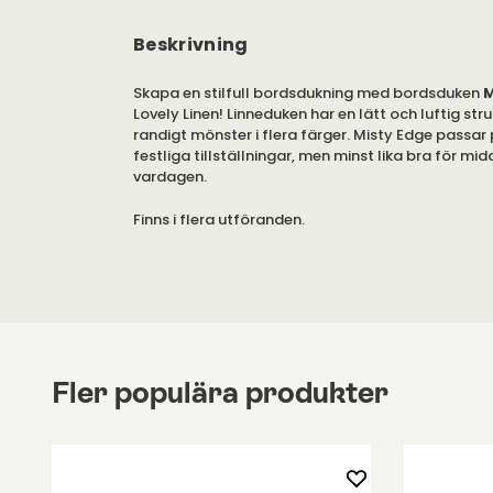
Beskrivning
Skapa en stilfull bordsdukning med bordsduken
M
Lovely Linen! Linneduken har en lätt och luftig str
randigt mönster i flera färger. Misty Edge passar 
festliga tillställningar, men minst lika bra för mi
vardagen.
Finns i flera utföranden.
Se storleksguide nedan.
Tvåttråd: Tvätta i högst 60 grader med liknande 
gärna ett milt tvättmedel. Bordsduken går att to
bara på låg temperatur. Det är möjligt att stryk
att få en mjukare känsla.
Fler populära produkter