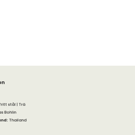
on
ritt stål | Trä
s Bohlin
and
:
Thailand