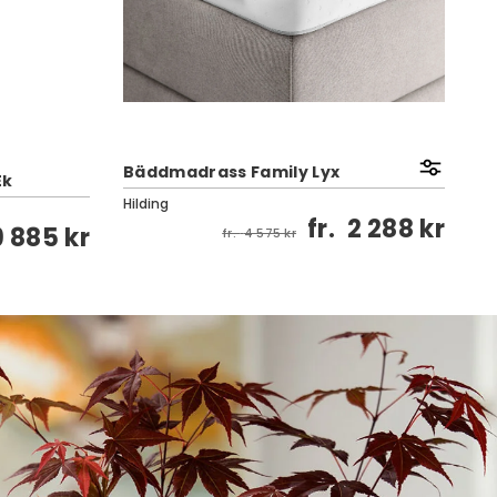
Bäddmadrass Family Lyx
Ek
Lu
Hilding
Va
fr.
2 288 kr
9 885 kr
fr.
4 575 kr