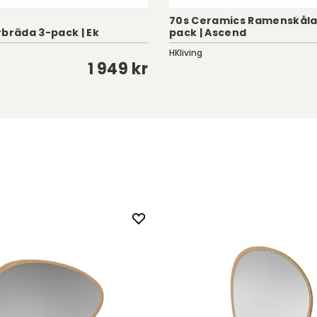
70s Ceramics Ramenskåla
rbräda 3-pack | Ek
pack | Ascend
HKliving
1 949 kr