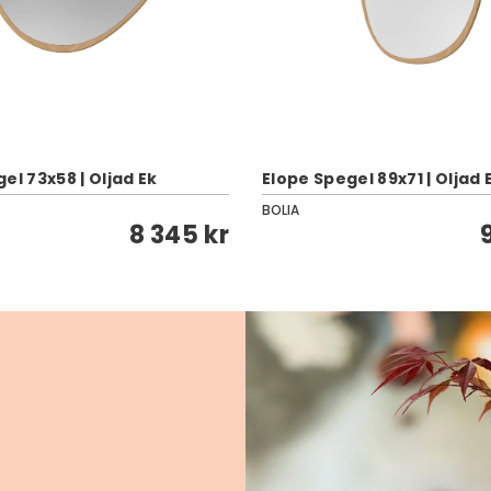
el 73x58 | Oljad Ek
Elope Spegel 89x71 | Oljad 
BOLIA
8 345 kr