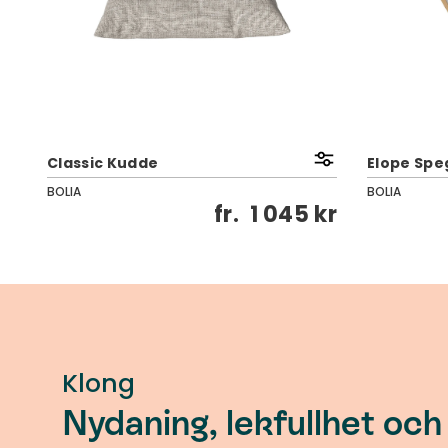
Classic Kudde
Elope Speg
BOLIA
BOLIA
kr
fr.
1 045 kr
Klong
Nydaning, lekfullhet och