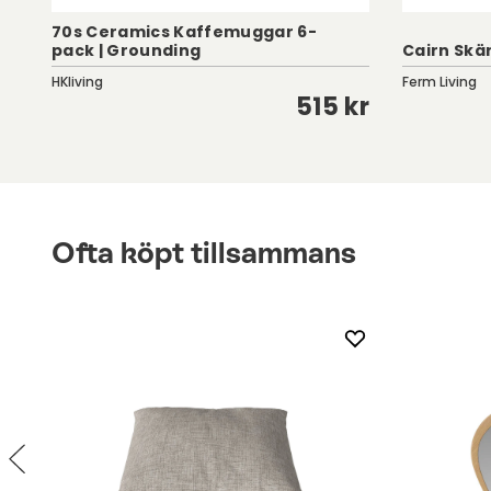
70s Ceramics Kaffemuggar 6-
pack | Grounding
Cairn Skä
HKliving
Ferm Living
kr
515 kr
Ofta köpt tillsammans