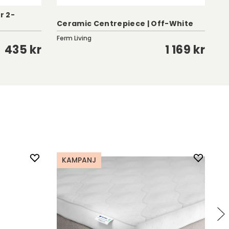
r 2-
Ch
Ceramic Centrepiece | Off-White
C
Ferm Living
HK
435 kr
1 169 kr
KAMPANJ