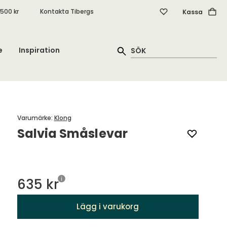
.500 kr
Kontakta Tibergs
Kassa
e
Inspiration
Varumärke
:
Klong
Salvia Småslevar
635 kr
Lägg i varukorg