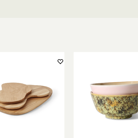
för Klong.
t handtag i trä.
ska slevarna i
detta. Så fort
ken bör inte