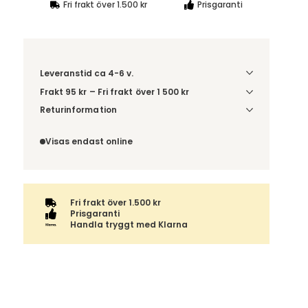
Fri frakt över 1.500 kr
Prisgaranti
Leveranstid ca 4-6 v.
Frakt 95 kr – Fri frakt över 1 500 kr
Denna vara skickas till ett ombud. Du väljer själv i
Returinformation
kassan vilket DHL eller PostNord ombud du önskar
Du beställer produkten efter dina val och
få din leverans till. Du blir aviserad när din order
omfattas därför inte av ångerrätten.
Visas endast online
finns att hämta. Beställs varan ihop med andra
produkter skickas hela ordern tillsammans med
samma fraktalternativ.
Fri frakt över 1.500 kr
Prisgaranti
Handla tryggt med Klarna