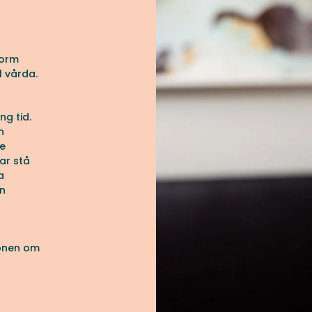
form
l vårda.
ng tid.
h
de
ar stå
a
ån
ionen om