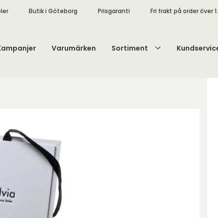
ler
Butik i Göteborg
Prisgaranti
Fri frakt på order över 1
Kampanjer
Varumärken
Sortiment
Kundservic