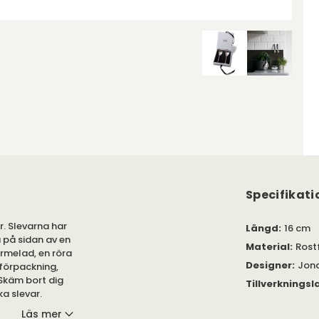
Specifikati
r. Slevarna har
Längd
:
16 cm
 på sidan av en
Material
:
Rostf
armelad, en röra
Designer
:
Jona
tförpackning,
 Skäm bort dig
Tillverkningsl
ka slevar.
Läs mer