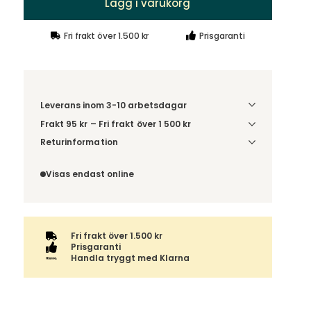
Lägg i varukorg
Fri frakt över 1.500 kr
Prisgaranti
Leverans inom 3-10 arbetsdagar
Frakt 95 kr – Fri frakt över 1 500 kr
Denna vara skickas till ett ombud. Du väljer själv i
Returinformation
kassan vilket DHL eller PostNord ombud du önskar
Du har 14 dagars ångerrätt från den dag du tog
få din leverans till. Du blir aviserad när din order
emot din order, enligt
distansavtalslagen.
Visas endast online
finns att hämta. Beställs varan ihop med andra
produkter skickas hela ordern tillsammans med
samma fraktalternativ.
Fri frakt över 1.500 kr
Prisgaranti
Handla tryggt med Klarna