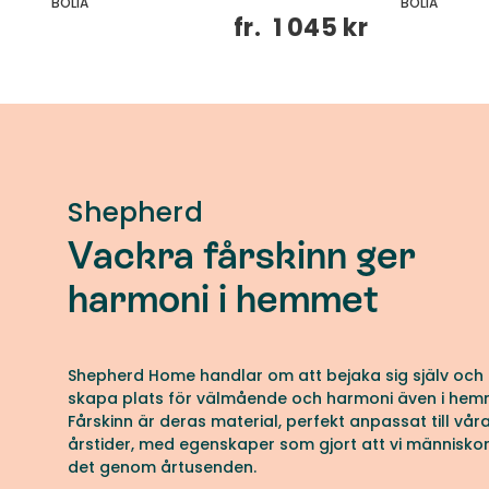
BOLIA
BOLIA
kr
fr.
1 045 kr
Shepherd
Vackra fårskinn ger
harmoni i hemmet
Shepherd Home handlar om att bejaka sig själv och 
skapa plats för välmående och harmoni även i hem
Fårskinn är deras material, perfekt anpassat till vår
årstider, med egenskaper som gjort att vi människo
det genom årtusenden.