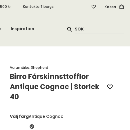
.500 kr
Kontakta Tibergs
Kassa
e
Inspiration
Varumärke
:
Shepherd
Birro Fårskinnsttofflor
Antique Cognac | Storlek
40
Välj färg
Antique Cognac