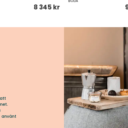
BOLIA
8 345 kr
att
met.
a
r använt