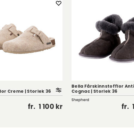
Bella Fårskinnstofflor Ant
lor Creme | Storlek 36
Cognac | Storlek 36
Shepherd
fr.
1 100 kr
fr.