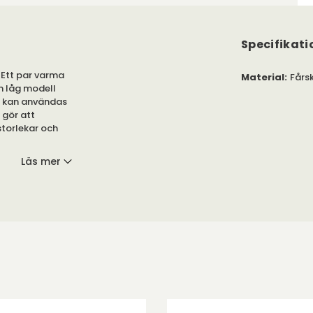
Specifikati
 Ett par varma
Material
:
Fårs
en låg modell
n kan användas
 gör att
 storlekar och
Läs mer
d sula av mocka.
r.