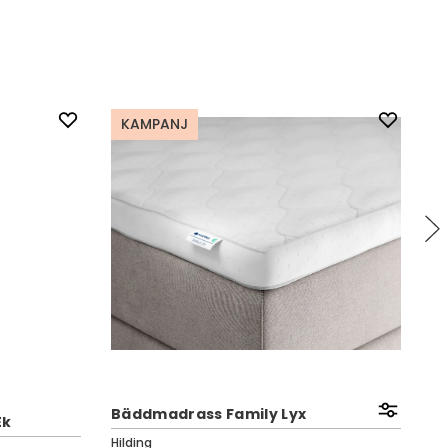
KAMPANJ
Bäddmadrass Family Lyx
Ek
Lu
Hilding