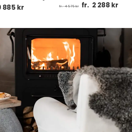
Va
fr.
2 288 kr
9 885 kr
fr.
4 575 kr