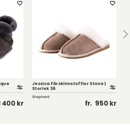
ique
Jessica Fårskinnstofflor Stone |
An
Storlek 36
St
Shepherd
Sh
1 400 kr
fr.
950 kr