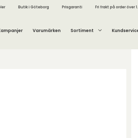
ler
Butik i Göteborg
Prisgaranti
Fri frakt på order över 1
Kampanjer
Varumärken
Sortiment
Kundservic