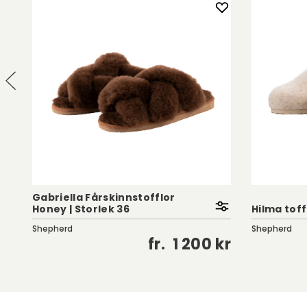
Gabriella Fårskinnstofflor
Honey | Storlek 36
Hilma toff
Shepherd
Shepherd
kr
fr.
1 200 kr