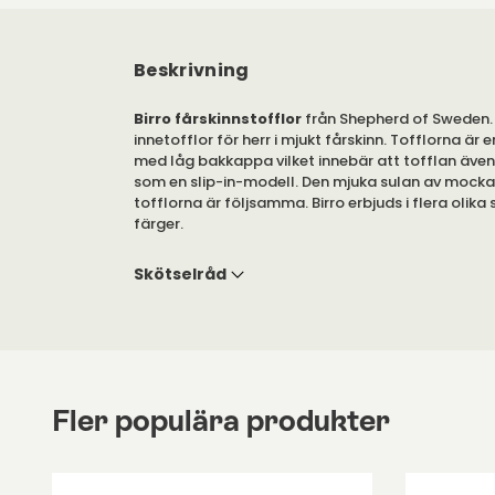
Beskrivning
Birro fårskinnstofflor
från Shepherd of Sweden.
innetofflor för herr i mjukt fårskinn. Tofflorna är 
med låg bakkappa vilket innebär att tofflan äve
som en slip-in-modell. Den mjuka sulan av mocka
tofflorna är följsamma. Birro erbjuds i flera olika
färger.
Birro fårskinnstoffla är tillverkad av fårskinn me
Skötselråd
Tofflorna har dekorativa utanpåliggande sömma
Birro erbjuds i storlekarna 40-50, för herr.
Bred passform.
Fler populära produkter