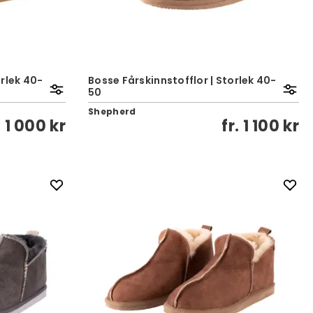
rlek 40-
Bosse Fårskinnstofflor | Storlek 40-
50
Shepherd
.
1 000 kr
fr.
1 100 kr