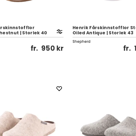
årskinnstofflor
Henrik Fårskinnstofflor S
hestnut | Storlek 40
Oiled Antique | Storlek 43
Shepherd
fr.
950 kr
fr.