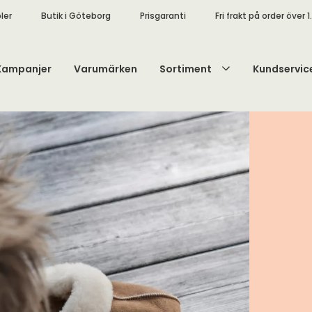
ler
Butik i Göteborg
Prisgaranti
Fri frakt på order över 1
Kampanjer
Varumärken
Sortiment
Kundservic