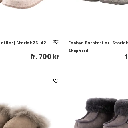
tofflor | Storlek 36-42
Edsbyn Barntofflor | Storle
Shepherd
fr.
700 kr