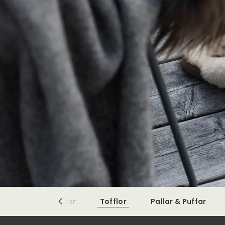
rskinn
Kuddar
Tofflor
Pallar & Puffar