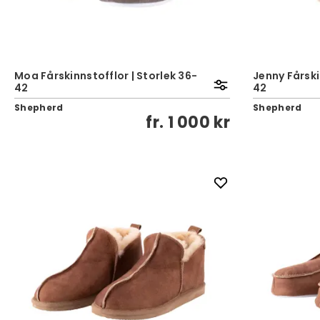
Moa Fårskinnstofflor | Storlek 36-
Jenny Fårski
42
42
Shepherd
Shepherd
fr.
1 000 kr