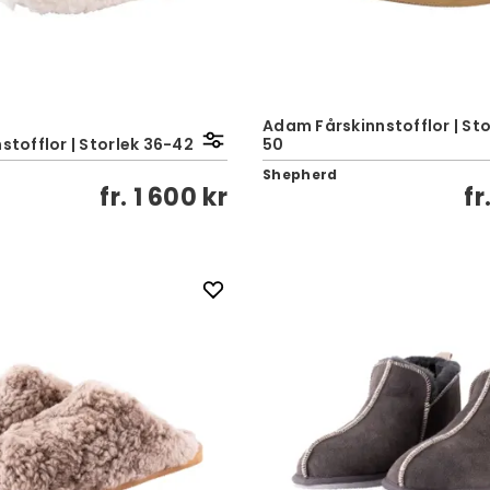
Adam Fårskinnstofflor | Sto
nstofflor | Storlek 36-42
50
Shepherd
fr.
1 600 kr
fr