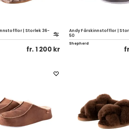
nnstofflor | Storlek 36-
Andy Fårskinnstofflor | Sto
50
Shepherd
fr.
1 200 kr
f