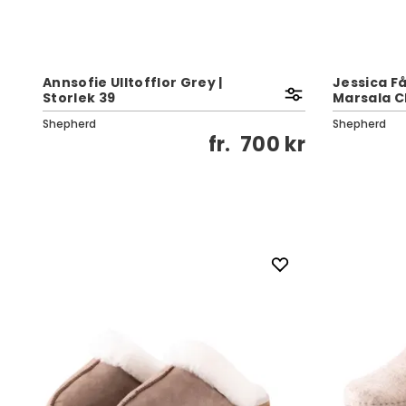
Annsofie Ulltofflor Grey |
Jessica F
Storlek 39
Marsala C
Shepherd
Shepherd
fr.
700 kr