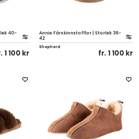
rlek 40-
Annie Fårskinnstofflor | Storlek 36-
42
Shepherd
r.
1 100 kr
fr.
1 100 kr