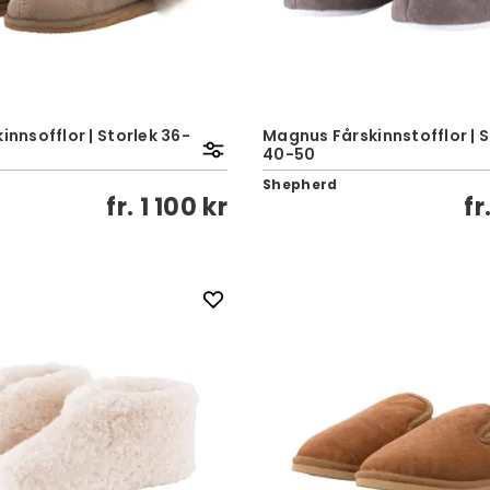
kinnsofflor | Storlek 36-
Magnus Fårskinnstofflor | S
40-50
Shepherd
fr.
1 100 kr
fr