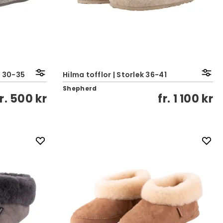
k 30-35
Hilma tofflor | Storlek 36-41
Shepherd
fr.
500 kr
fr.
1 100 kr