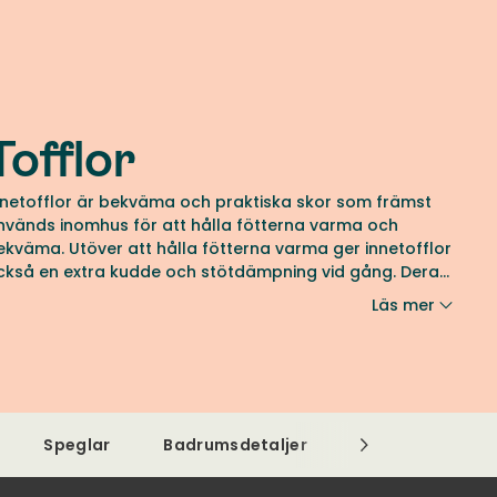
Tofflor
nnetofflor är bekväma och praktiska skor som främst
nvänds inomhus för att hålla fötterna varma och
ekväma. Utöver att hålla fötterna varma ger innetofflor
ckså en extra kudde och stötdämpning vid gång. Deras
jocka sulor hjälper till att minska påfrestningen på
Läs mer
ötterna och ger en skön känsla av att gå på moln.
Speglar
Badrumsdetaljer