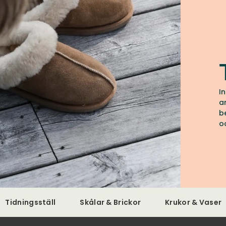
I
a
b
o
t
f
Tidningsställ
Skålar & Brickor
Krukor & Vaser