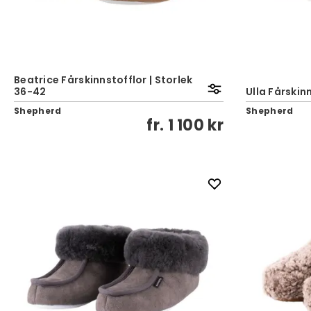
Beatrice Fårskinnstofflor | Storlek
36-42
Ulla Fårskin
Shepherd
Shepherd
fr.
1 100 kr