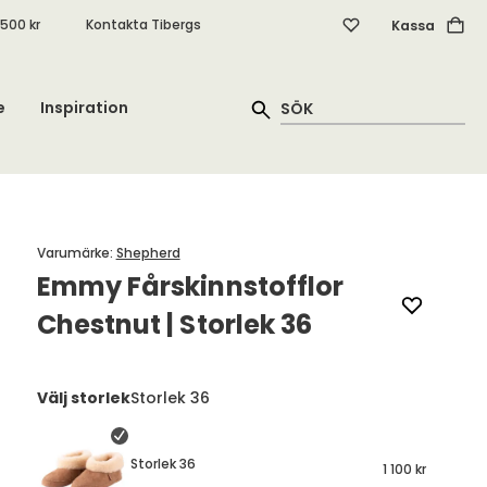
.500 kr
Kontakta Tibergs
Kassa
e
Inspiration
Varumärke
:
Shepherd
Emmy Fårskinnstofflor
Chestnut | Storlek 36
Välj storlek
Storlek 36
Storlek 36
1 100 kr