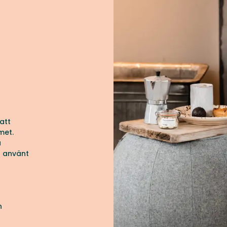
att
met.
a
r använt
h