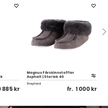
Magnus Fårskinnstofflor
Le
Ek
Asphalt | Storlek 40
St
Shepherd
Sh
9 885 kr
fr.
1 000 kr