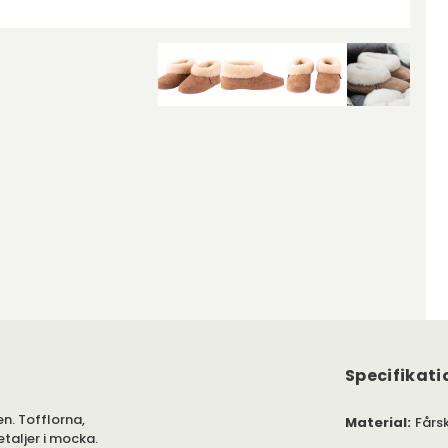
Specifikati
n. Tofflorna,
Material
:
Fårs
etaljer i mocka.