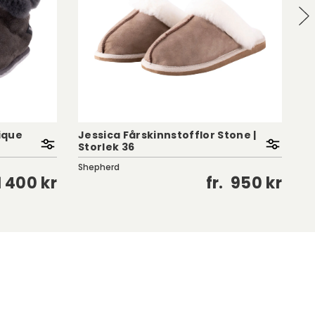
ique
Jessica Fårskinnstofflor Stone |
Ed
Storlek 36
St
Shepherd
Sh
1 400 kr
fr.
950 kr