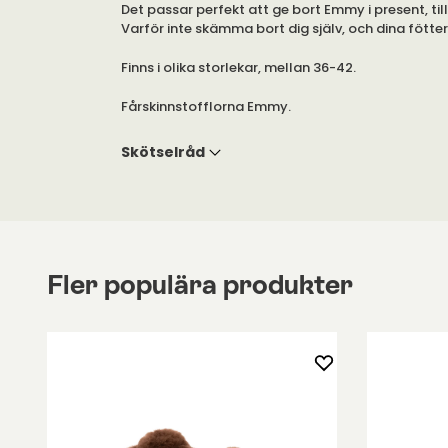
Det passar perfekt att ge bort Emmy i present, til
Varför inte skämma bort dig själv, och dina fötte
Finns i olika storlekar, mellan 36-42.
Fårskinnstofflorna Emmy.
Tofflorna är tillverkade i fårskinn, med detaljer i
Skötselråd
tillverkad av mocka.
Fler populära produkter