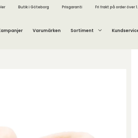
ler
Butik i Göteborg
Prisgaranti
Fri frakt på order över 1
Kampanjer
Varumärken
Sortiment
Kundservic