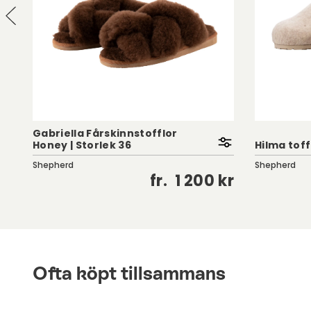
Gabriella Fårskinnstofflor
Honey | Storlek 36
Hilma toff
Shepherd
Shepherd
kr
fr.
1 200 kr
Ofta köpt tillsammans