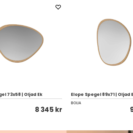
el 73x58 | Oljad Ek
Elope Spegel 89x71 | Oljad 
BOLIA
8 345 kr