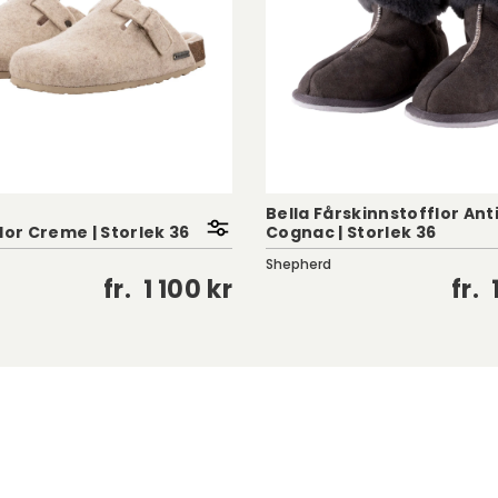
Bella Fårskinnstofflor Ant
lor Creme | Storlek 36
Cognac | Storlek 36
Shepherd
fr.
1 100 kr
fr.