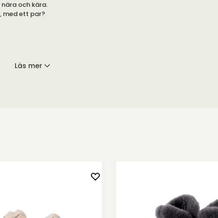
l nära och kära.
r, med ett par?
Läs mer
 mocka. Sulan är