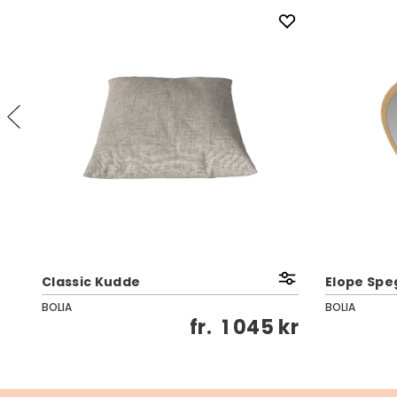
Classic Kudde
Elope Speg
BOLIA
BOLIA
kr
fr.
1 045 kr