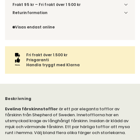
Frakt 95 kr – Fri frakt över 1 500 kr
Denna vara skickas till ett ombud. Du väljer själv i kassan
Returinformation
vilket DHL eller PostNord ombud du önskar få din leverans
Du har 14 dagars ångerrätt från den dag du tog emot din
till. Du blir aviserad när din order finns att hämta. Beställs
order, enligt
distansavtalslagen.
Visas endast online
varan ihop med andra produkter skickas hela ordern
tillsammans med samma fraktalternativ.
Fri frakt över 1.500 kr
Prisgaranti
Handla tryggt med Klarna
Beskrivning
Evelina fårskinnstofflor
är ett par eleganta tofflor av
fårskinn från Shepherd of Sweden. Innetofflorna har en
utsmyckad krage av långhårigt fårskinn. Insidan är klädd av
mjuk och värmande fårskinn. Ett par härliga tofflor att mysa
runt i hemma. Välj bland flera olika färger och storlekarna.