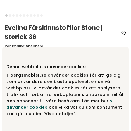
Evelina Fårskinnstofflor Stone |
Storlek 36
Varumärke
:
Shepherd
Välj färg
Stone
Denna webbplats använder cookies
Tibergsmobler.se använder cookies för att ge dig
Stone
som användare den bästa upplevelsen av vår
1 100 kr
webbplats. Vi använder cookies för att analysera
trafik och förbättra webbplatsen, anpassa innehåll
och annonser till våra besökare. Läs mer hur
vi
Honey
1 100 kr
använder cookies
och vilka val du som konsument
Fåtal i lager
kan göra under "Visa detaljer".
Chestnut