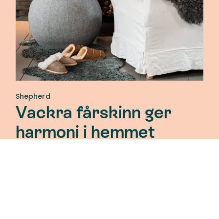
Shepherd
Vackra fårskinn ger
harmoni i hemmet
Shepherd Home handlar om att bejaka sig själv och
att skapa plats för välmående och harmoni även i
hemmet. Fårskinn är deras material, perfekt
anpassat till våra årstider, med egenskaper som
gjort att vi människor använt det genom
årtusenden.