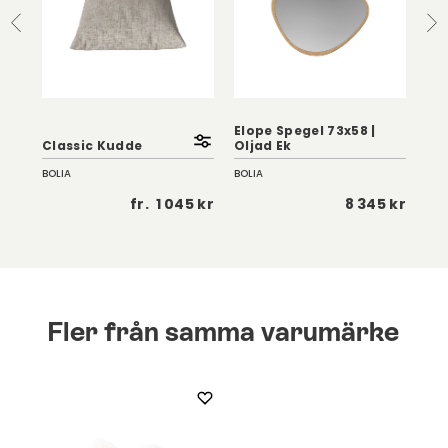
Elope Spegel 73x58 |
Elo
Classic Kudde
Oljad Ek
Olj
BOLIA
BOLIA
BOL
 kr
fr.
1 045 kr
8 345 kr
Fler från samma varumärke