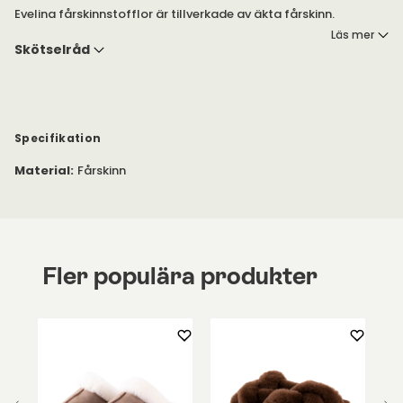
Evelina fårskinnstofflor är tillverkade av äkta fårskinn.
Yttersulan är tillverkad av materialet EVA. EVA är en
Läs mer
förkortning för Etylen Vinyl Acetat vilket är ett tåligt
Skötselråd
stötdämpande material med lätt vikt.
Evelina tofflor erbjuds i storlekarna 36-42, för dam.
Normal passform.
Specifikation
Material
:
Fårskinn
Fler populära produkter