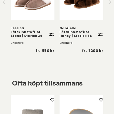
Jessica
Gabriella
Fårskinnstofflor
Fårskinnstofflor
Hil
Stone | Storlek 36
Honey | Storlek 36
Cre
Shepherd
Shepherd
She
 kr
fr.
950 kr
fr.
1 200 kr
Ofta köpt tillsammans