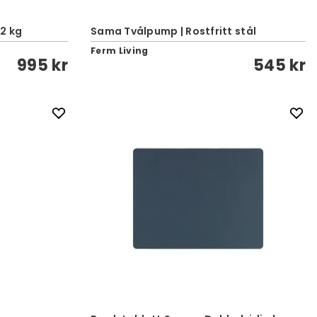
 2 kg
Sama Tvålpump | Rostfritt stål
Ferm Living
995 kr
545 kr