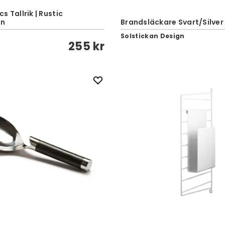
 Tallrik | Rustic
wn
Brandsläckare Svart/Silver
Solstickan Design
255 kr