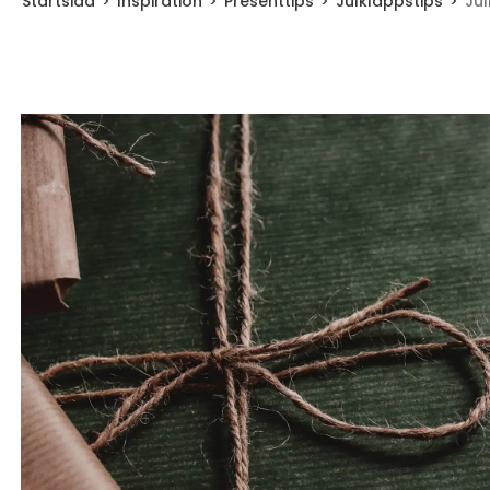
Startsida
Inspiration
Presenttips
Julklappstips
Jul