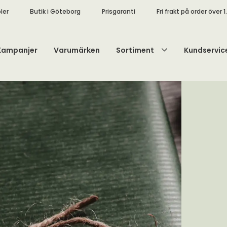
ler
Butik i Göteborg
Prisgaranti
Fri frakt på order över 1
Kampanjer
Varumärken
Sortiment
Kundservic