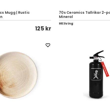
cs Mugg | Rustic
70s Ceramics Tallrikar 2-pa
wn
Mineral
HKliving
125 kr