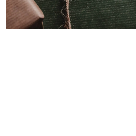
Julklappstips
0-1000 kr