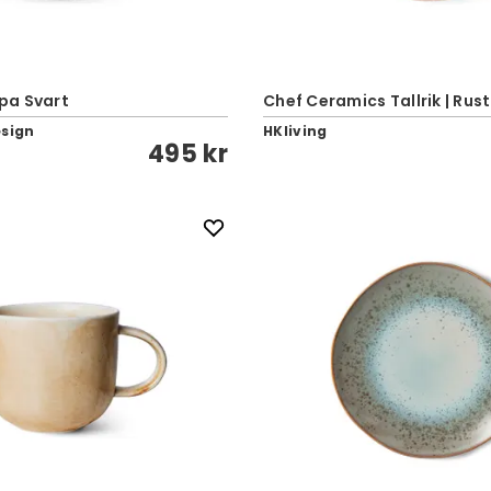
pa Svart
Chef Ceramics Tallrik | Rust
esign
HKliving
495 kr