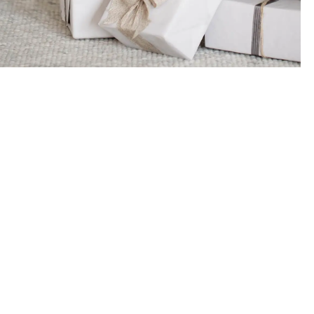
Julklappstips
2000 kr och uppåt