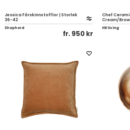
Jessica Fårskinnstofflor | Storlek
Chef Cerami
36-42
Cream/Bro
Shepherd
HKliving
fr.
950 kr