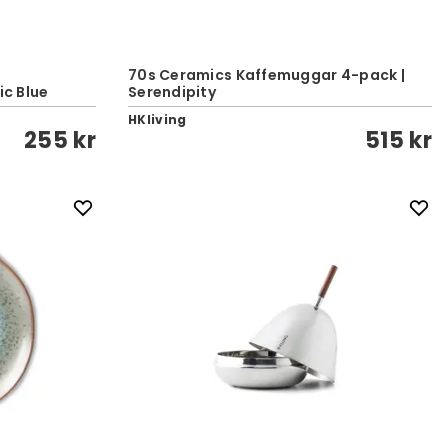
70s Ceramics Kaffemuggar 4-pack |
ic Blue
Serendipity
HKliving
255 kr
515 kr