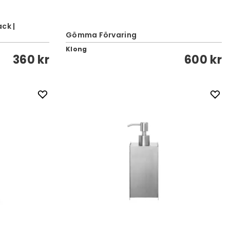
ck |
Gömma Förvaring
Klong
360 kr
600 kr