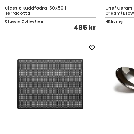
Classic Kuddfodral 50x50 |
Chef Ceramics
Terracotta
Cream/Bro
Classic Collection
HKliving
495 kr