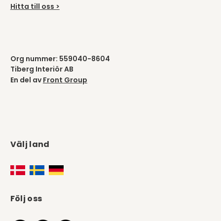
Hitta till oss >
Org nummer: 559040-8604
Tiberg Interiör AB
En del av
Front Group
Välj land
Följ oss