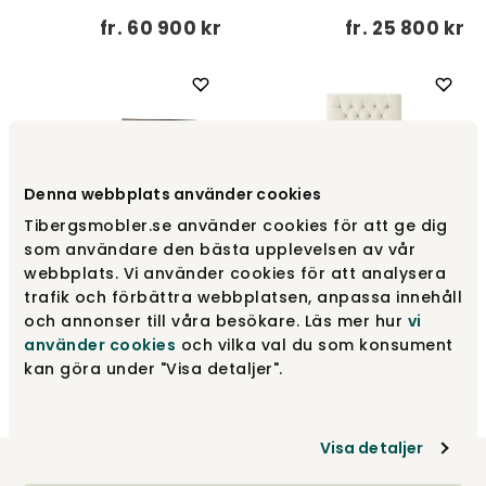
fr.
60 900 kr
fr.
25 800 kr
Denna webbplats använder cookies
Tibergsmobler.se använder cookies för att ge dig
som användare den bästa upplevelsen av vår
webbplats. Vi använder cookies för att analysera
Superior
trafik och förbättra webbplatsen, anpassa innehåll
Kontinentalsäng | Låg
Superior Ramsäng
och annonser till våra besökare. Läs mer hur
vi
Englesson
Englesson
använder cookies
och vilka val du som konsument
fr.
25 800 kr
fr.
20 500 kr
kan göra under "Visa detaljer".
Visa detaljer