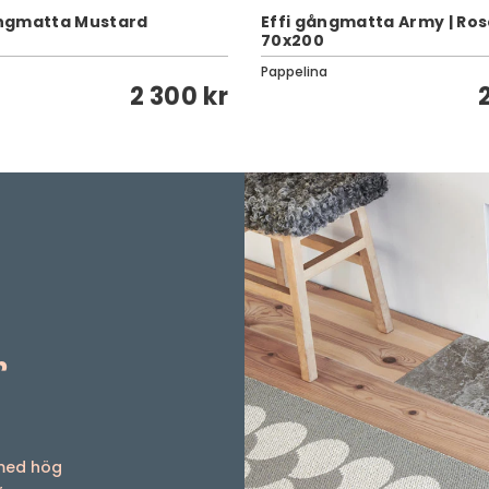
ngmatta Mustard
Effi gångmatta Army | Ro
70x200
Pappelina
2 300 kr
r
 med hög