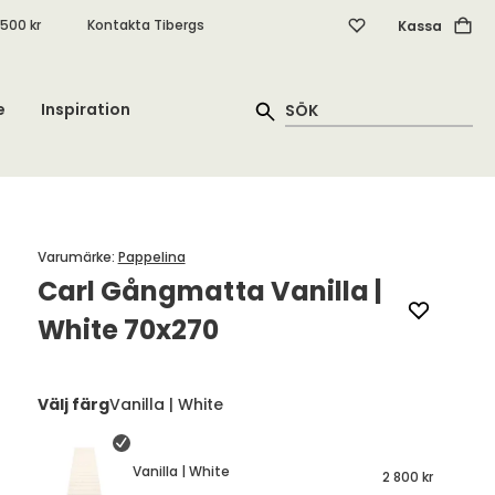
.500 kr
Kontakta Tibergs
Kassa
e
Inspiration
Varumärke
:
Pappelina
Carl Gångmatta Vanilla |
White 70x270
Välj färg
Vanilla | White
Vanilla | White
2 800 kr