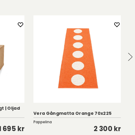
 | Oljad
T
Vera Gångmatta Orange 70x225
Vi
Pappelina
To
1 695 kr
2 300 kr