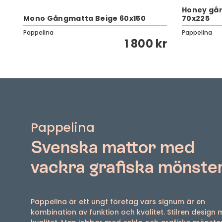
Honey gå
Mono Gångmatta Beige 60x150
70x225
Pappelina
Pappelina
kr
1 800 kr
Pappelina
Svenska mattor med
vackra grafiska mönste
Pappelina är ett ungt företag vars signum är en
kombination av funktion och kvalitet. Stilren design