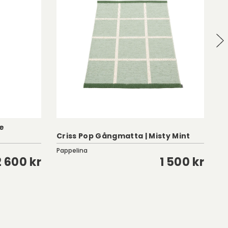
se
Criss Pop Gångmatta | Misty Mint
Pi
Pappelina
Pa
2 600 kr
1 500 kr