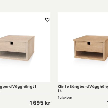
ngbord Vägghängt |
Klinte Sängbord Vägghängt
k
Ek
Torkelson
1 695 kr