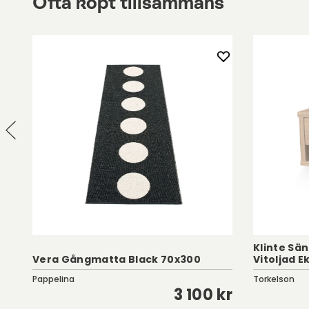
Ofta köpt tillsammans
Klinte Sä
Vera Gångmatta Black 70x300
Vitoljad E
Pappelina
Torkelson
kr
3 100 kr