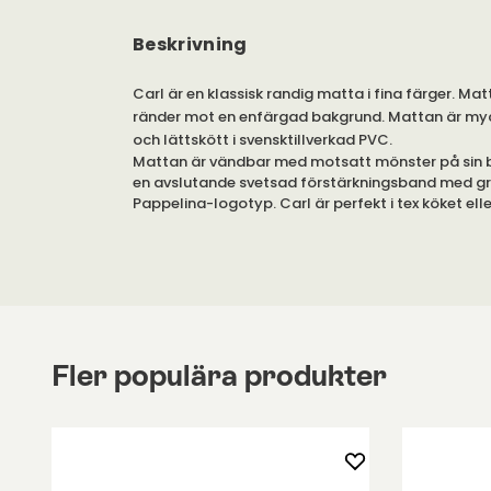
Beskrivning
Carl är en klassisk randig matta i fina färger. Ma
ränder mot en enfärgad bakgrund. Mattan är myc
och lättskött i svensktillverkad PVC.
Mattan är vändbar med motsatt mönster på sin 
en avslutande svetsad förstärkningsband med g
Pappelina-logotyp. Carl är perfekt i tex köket elle
lättstädad och tålig.
På bilden visas mattan i 270 cm. Mattan finns i fle
längder och färger.
Alla mattor från Pappelina är godkända av Reach 
samt allergivänliga. Mattan kan maskintvättas i 3
Fler populära produkter
vändbar, halksäker och fungerar på golvvärme. 
flamsäker, går att ha ute och har god sol- och U
Måttavvikelser på ±4% kan förekomma beroende 
hantverksprocesser som mattorna genomgår.