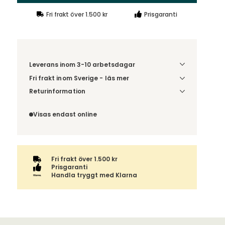
Fri frakt över 1.500 kr
Prisgaranti
Leverans inom 3-10 arbetsdagar
Fri frakt inom Sverige - läs mer
Denna vara skickas till ett ombud. Du väljer själv i
Returinformation
kassan vilket DHL eller PostNord ombud du önskar
Du har 14 dagars ångerrätt från den dag du tog
få din leverans till. Du blir aviserad när din order
emot din order, enligt
distansavtalslagen.
Visas endast online
finns att hämta. Beställs varan ihop med andra
produkter skickas hela ordern tillsammans med
samma fraktalternativ.
Fri frakt över 1.500 kr
Prisgaranti
Handla tryggt med Klarna