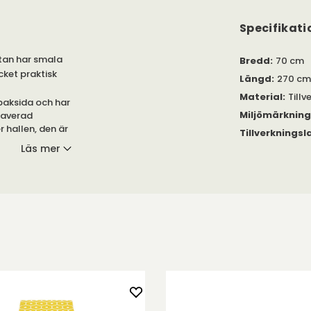
Specifikati
ttan har smala
Bredd
:
70 cm
ket praktisk
Längd
:
270 cm
Material
:
Till
baksida och har
Miljömärknin
raverad
r hallen, den är
Tillverkningsl
Läs mer
ra olika
och giftfria
0 grader, är
Mattan är
V-beständighet.
på de olika