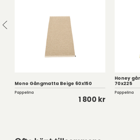
Honey gå
Mono Gångmatta Beige 60x150
70x225
Pappelina
Pappelina
kr
1 800 kr