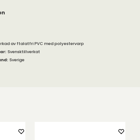
on
verkad av ftalatfri PVC med polyestervarp
gar
:
Svensktillverkat
and
:
Sverige