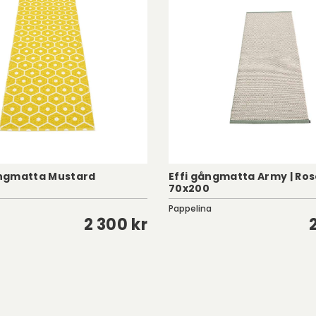
ngmatta Mustard
Effi gångmatta Army | Ro
70x200
Pappelina
2 300 kr