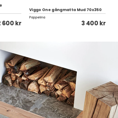
se
Viggo One gångmatta Mud 70x350
Fr
Pappelina
Pa
2 600 kr
3 400 kr