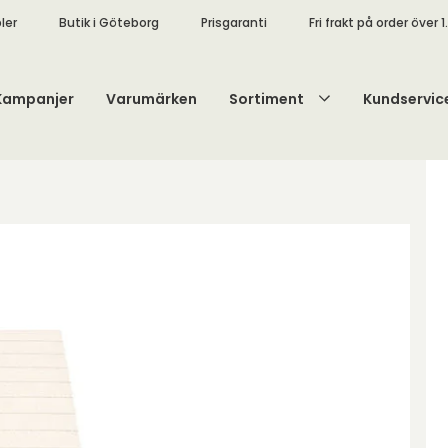
ler
Butik i Göteborg
Prisgaranti
Fri frakt på order över 1
Kampanjer
Varumärken
Sortiment
Kundservic