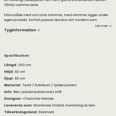
fåtölj i samma serie.
Finns både med och utan sömmar, med sömmar ligger under
egen produkt. Soffan passar lika bra i ett modern som
traditionellt hem.
Läs mer
Tyginformation
Välj mellan flera olika tyger från Kvadrat i mjuka typiska Warm
Nordic färger.
Specifikation
Längd
:
200 cm
Höjd
:
82 cm
Djup
:
82 cm
Material
:
Textil / Kallskum / fjädersystem
Info
:
Ben i pulverlackad svart stål
Designer
:
Charlotte Høncke
Levereras som
:
Monterad. Endast montering av ben
Tillverkningsland
:
Danmark