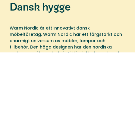
Dansk hygge
Warm Nordic är ett innovativt dansk
möbelföretag. Warm Nordic har ett färgstarkt och
charmigt universum av möbler, lampor och
tillbehör. Den höga designen har den nordiska
andan, som i huvudsak är tidlös, inkluderande och
varm.
Välkommen till oss
Tibergs Möbler har funnits på Bangatan 19 i