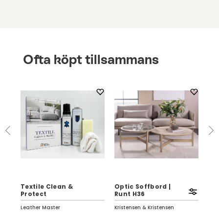
Ofta köpt tillsammans
Textile Clean &
Optic Soffbord |
Eag
Protect
Runt H36
Vi
Leather Master
Kristensen & Kristensen
Birg