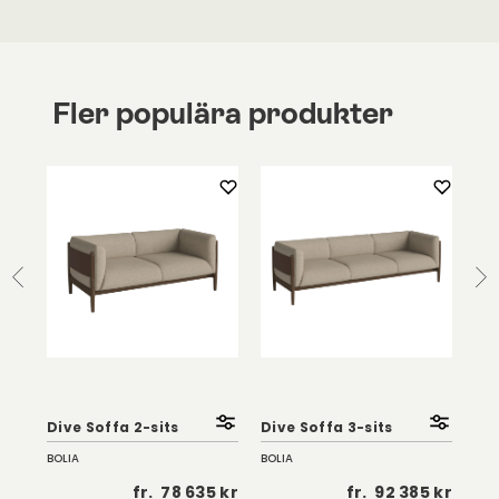
Fler populära produkter
Dive Soffa 2-sits
Dive Soffa 3-sits
Div
BOLIA
BOLIA
BOL
 kr
fr.
78 635 kr
fr.
92 385 kr