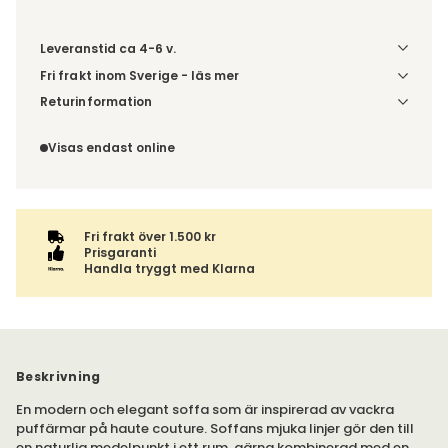
Leveranstid ca 4-6 v.
Fri frakt inom Sverige - läs mer
Denna vara skickas till din port/tomtgräns. Innan leverans
Returinformation
blir du aviserad om vilken tidpunkt leveransen beräknas.
Du beställer produkten efter dina val och omfattas därför
Beställs varan ihop med andra produkter skickas hela
inte av ångerrätten.
Visas endast online
ordern tillsammans.
Fri frakt över 1.500 kr
Prisgaranti
Handla tryggt med Klarna
Beskrivning
En modern och elegant soffa som är inspirerad av vackra
puffärmar på haute couture. Soffans mjuka linjer gör den till
en naturlig medelpunkt i ett rum, gärna kombinerad med en