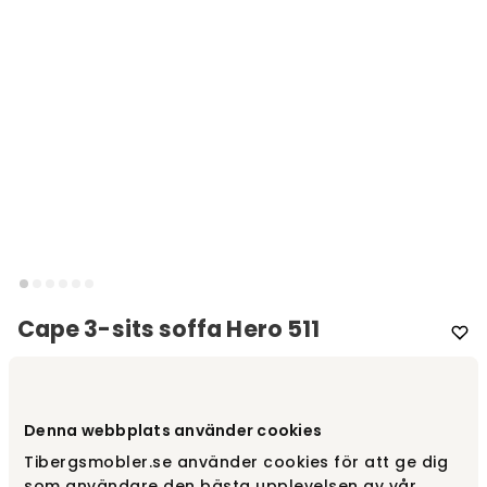
Cape 3-sits soffa Hero 511
Varumärke
:
Warm Nordic
Välj färg
Hero 511
Denna webbplats använder cookies
Tibergsmobler.se använder cookies för att ge dig
som användare den bästa upplevelsen av vår