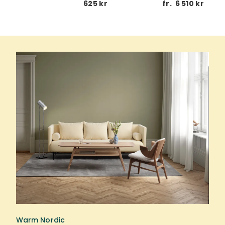
0 kr
625 kr
fr.
6 510 kr
Warm Nordic