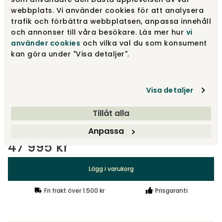
Hero 511
47 995 kr
webbplats. Vi använder cookies för att analysera
trafik och förbättra webbplatsen, anpassa innehåll
och annonser till våra besökare. Läs mer hur
vi
använder cookies
och vilka val du som konsument
Merit 035
46 220 kr
kan göra under "Visa detaljer".
Merit 005
Visa detaljer
46 220 kr
Tillåt alla
Visa fler +15
Anpassa
47 995 kr
Lägg i varukorg
Fri frakt över 1.500 kr
Prisgaranti