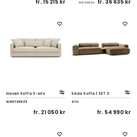
fr.
15 215 kr
fr.
36 635 kr
43 100 kr
Haven Soffa 3-sits
Edda Soffa | SET 3
NINETEEN23
Sits
fr.
21 050 kr
fr.
54 990 kr