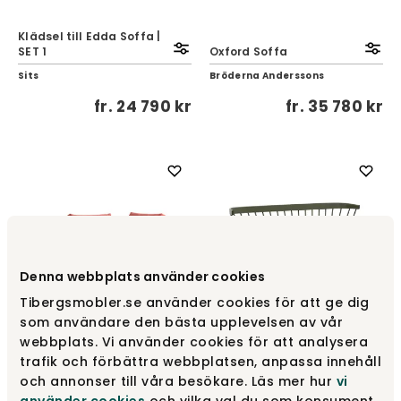
Klädsel till Edda Soffa |
SET 1
Oxford Soffa
Sits
Bröderna Anderssons
fr.
24 790 kr
fr.
35 780 kr
Denna webbplats använder cookies
Tibergsmobler.se använder cookies för att ge dig
som användare den bästa upplevelsen av vår
webbplats. Vi använder cookies för att analysera
trafik och förbättra webbplatsen, anpassa innehåll
Alexa Dagbädd
Florida Pinnsoffa | Kulör
och annonser till våra besökare. Läs mer hur
vi
Furninova
Wigells