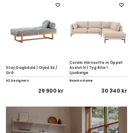
Corwin Hörnsoffa m Öppet
Stay Dagbädd | Oljad Ek /
Avslut H | Tyg Rita 1
Grå
Ljusbeige
A2 Designers
Rowico Home
29 900 kr
30 340 kr