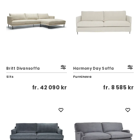
Britt Divansoffa
Harmony Day Soffa
Sits
Furninova
fr.
42 090 kr
fr.
8 585 kr