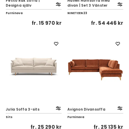
Petito Rak Soffa |
Haven Hörnsoffa med
Designa själv
divan | Set 3 Vänster
Furninova
NINETEEN23
fr.
15 970 kr
fr.
54 446 kr
Julia Soffa 3-sits
Avignon Divansoffa
Sits
Furninova
fr.
25 290 kr
fr.
25 135 kr