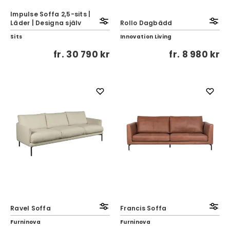
Impulse Soffa 2,5-sits |
Läder | Designa själv
Rollo Dagbädd
Sits
Innovation Living
fr.
30 790 kr
fr.
8 980 kr
Ravel Soffa
Francis Soffa
Furninova
Furninova