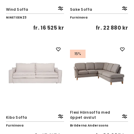
Wind Soffa
Sake Soffa
NINETEEN23
Furninova
fr.
16 525 kr
fr.
22 880 kr
15%
Flexi Hörnsoffa med
Kibo Soffa
öppet avslut
Furninova
Bröderna Anderssons