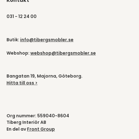
Kontakt
031 - 12 24 00
Butik:
info@tibergsmobler.se
Webshop:
webshop@tibergsmobler.se
Bangatan 19, Majorna, Göteborg.
Hitta till oss >
Org nummer: 559040-8604
Tiberg Interiör AB
En del av
Front Group