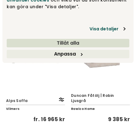
använder cookies
och vilka val du som konsument
kan göra under "Visa detaljer".
fr.
9 175 kr
fr.
10 995 kr
Visa detaljer
Tillåt alla
Anpassa
Duncan Fåtölj | Robin
Alps Soffa
Ljusgrå
Vilmers
Rowico Home
fr.
16 965 kr
9 385 kr