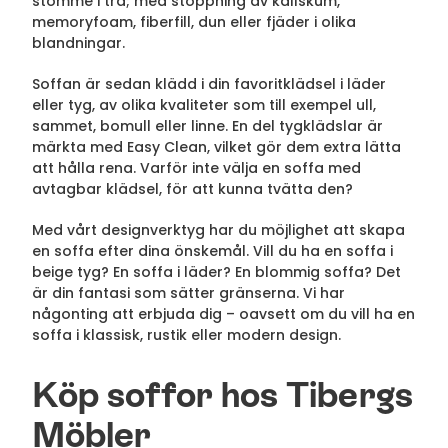
stomme i trä; med stoppning av kallskum,
memoryfoam, fiberfill, dun eller fjäder i olika
blandningar.
Soffan är sedan klädd i din favoritklädsel i läder
eller tyg, av olika kvaliteter som till exempel ull,
sammet, bomull eller linne. En del tygklädslar är
märkta med Easy Clean, vilket gör dem extra lätta
att hålla rena. Varför inte välja en soffa med
avtagbar klädsel, för att kunna tvätta den?
Med vårt designverktyg har du möjlighet att skapa
en soffa efter dina önskemål. Vill du ha en soffa i
beige tyg? En soffa i läder? En blommig soffa? Det
är din fantasi som sätter gränserna. Vi har
någonting att erbjuda dig – oavsett om du vill ha en
soffa i klassisk, rustik eller modern design.
Köp soffor hos Tibergs
Möbler