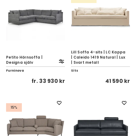
Lill Soffa 4-sits | LC Kappa
Petito Hörnsoffa |
| Caleido 1419 Natural | Lux
Designa själv
| Svart metall
Furninova
Sits
fr.
33 930 kr
41 590 kr
15%