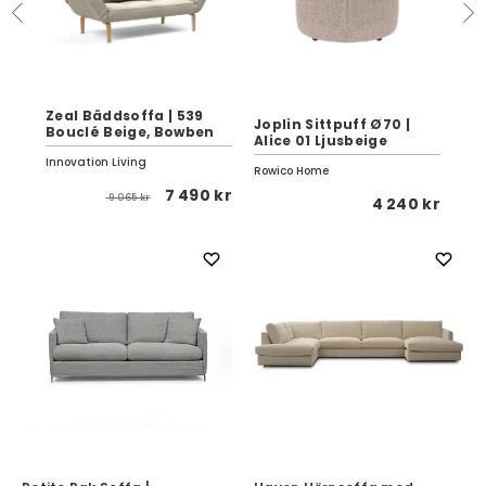
Zeal Bäddsoffa | 539
Joplin Sittpuff Ø70 |
Bouclé Beige, Bowben
Alice 01 Ljusbeige
Ro
Innovation Living
Rowico Home
Inno
7 490 kr
9 065 kr
 kr
4 240 kr