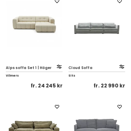
Alps soffa Set 1 | Höger
Cloud Soffa
Vilmers
Sits
fr.
24 245 kr
fr.
22 990 kr