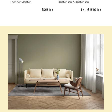
Leather Master
Kristensen & Kristensen
Birg
1 kr
625 kr
fr.
6 510 kr