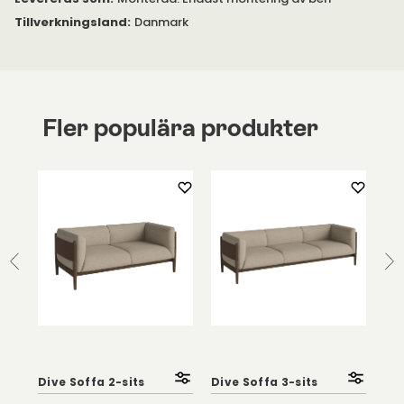
Tillverkningsland
:
Danmark
Fler populära produkter
Dive Soffa 2-sits
Dive Soffa 3-sits
Div