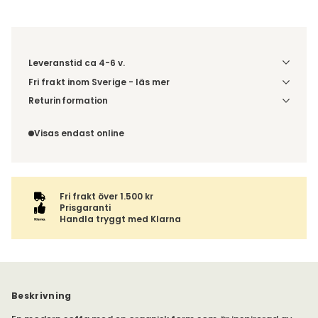
Leveranstid ca 4-6 v.
Fri frakt inom Sverige - läs mer
Denna vara skickas till din port/tomtgräns. Innan leverans
Returinformation
blir du aviserad om vilken tidpunkt leveransen beräknas.
Du beställer produkten efter dina val och omfattas därför
Beställs varan ihop med andra produkter skickas hela
inte av ångerrätten.
Visas endast online
ordern tillsammans.
Fri frakt över 1.500 kr
Prisgaranti
Handla tryggt med Klarna
Beskrivning