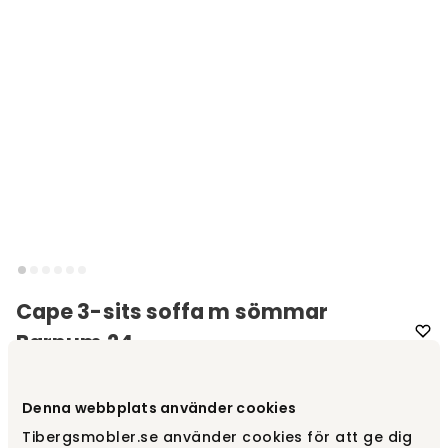
Cape 3-sits soffa m sömmar
Barnum 24
Varumärke
:
Warm Nordic
Denna webbplats använder cookies
Välj färg
Barnum 24
Tibergsmobler.se använder cookies för att ge dig