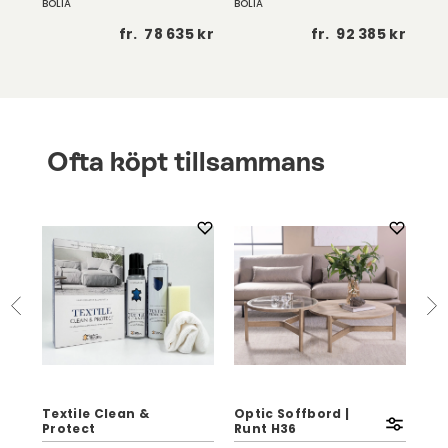
BOLIA
BOLIA
BOL
 kr
fr.
78 635 kr
fr.
92 385 kr
Ofta köpt tillsammans
Textile Clean &
Optic Soffbord |
Eag
Protect
Runt H36
Vi