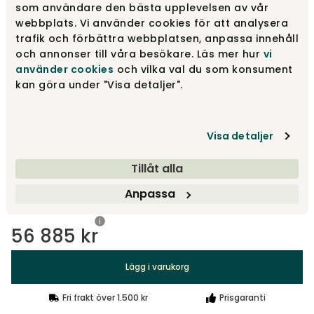
som användare den bästa upplevelsen av vår
webbplats. Vi använder cookies för att analysera
Barnum 24
56 885 kr
trafik och förbättra webbplatsen, anpassa innehåll
och annonser till våra besökare. Läs mer hur
vi
använder cookies
och vilka val du som konsument
kan göra under "Visa detaljer".
Merit 005
51 550 kr
Visa detaljer
Merit 016
51 550 kr
Tillåt alla
Visa fler +7
Anpassa
56 885 kr
Lägg i varukorg
Fri frakt över 1.500 kr
Prisgaranti