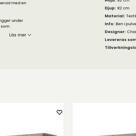
Höjd
:
82 cm
inerad med en
Djup
:
82 cm
Material
:
Texti
igger under
Info
:
Ben i pulv
n som
Designer
:
Char
Läs mer
Levereras so
a typiska Warm
Tillverkningsl