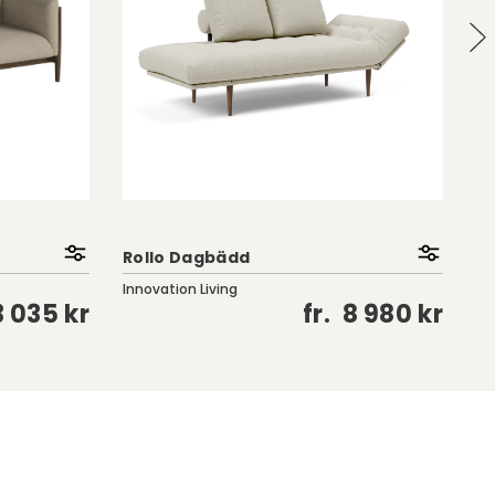
Rollo Dagbädd
Pe
Innovation Living
Fu
 035 kr
fr.
8 980 kr