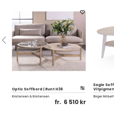
Eagle Soff
Optic Soffbord | Runt H36
Vitpigmen
Kristensen & Kristensen
Birger Möbelf
kr
fr.
6 510 kr