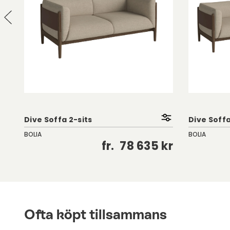
Dive Soffa 2-sits
Dive Soffa
BOLIA
BOLIA
kr
fr.
78 635 kr
Ofta köpt tillsammans