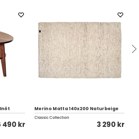
lnöt
Merino Matta 140x200 Naturbeige
Ru
Classic Collection
Cl
6 490 kr
3 290 kr