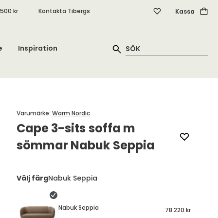
.500 kr
Kontakta Tibergs
Kassa
e
Inspiration
Varumärke
:
Warm Nordic
Cape 3-sits soffa m
sömmar Nabuk Seppia
Välj färg
Nabuk Seppia
Nabuk Seppia
78 220 kr