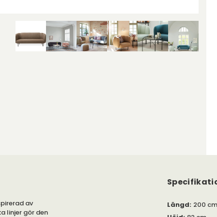
Specifikati
pirerad av
Längd
:
200 c
 linjer gör den