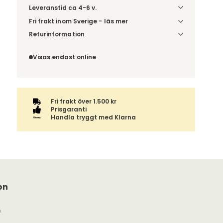
Leveranstid ca 4-6 v.
Fri frakt inom Sverige - läs mer
Denna vara skickas till din port/tomtgräns. Innan
Returinformation
leverans blir du aviserad om vilken tidpunkt
Du beställer produkten efter dina val och
leveransen beräknas. Beställs varan ihop med
omfattas därför inte av ångerrätten.
Visas endast online
andra produkter skickas hela ordern tillsammans.
Fri frakt över 1.500 kr
Prisgaranti
Handla tryggt med Klarna
on
m