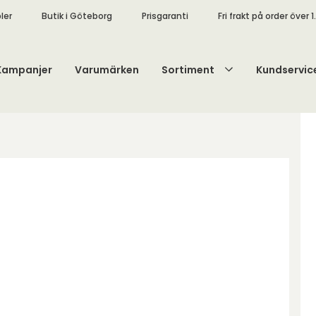
ler
Butik i Göteborg
Prisgaranti
Fri frakt på order över 1
Kampanjer
Varumärken
Sortiment
Kundservic