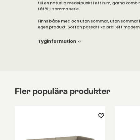
till en naturlig medelpunkt i ett rum, gärna komb
fåtölj i samma serie.
Finns både med och utan sömmar, utan sömmar l
egen produkt. Soffan passar lika bra i ett moder
traditionellt hem.
Tyginformation
Välj mellan flera olika tyger från Kvadrat i mjuk
Nordic färger.
Fler populära produkter