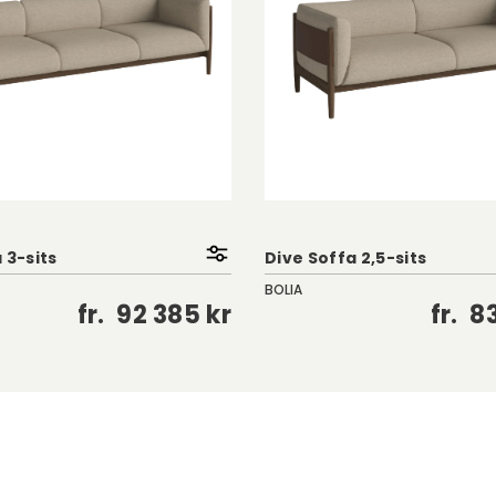
 3-sits
Dive Soffa 2,5-sits
BOLIA
fr.
92 385 kr
fr.
83