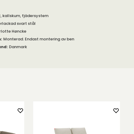
l, kallskum, fjädersystem
erlackad svart stål
lotte Høncke
m
:
Monterad. Endast montering av ben
and
:
Danmark