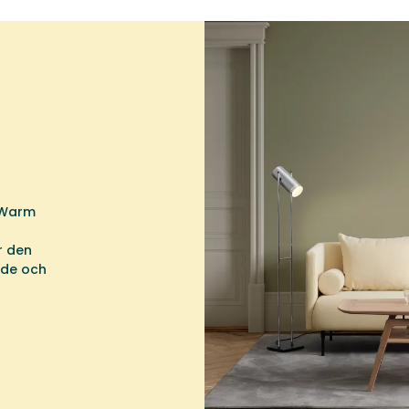
 Warm
r den
nde och