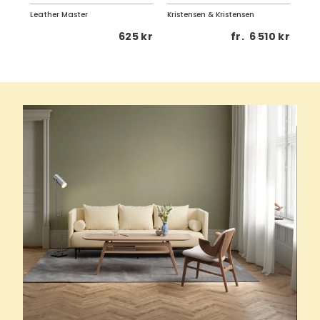
Leather Master
Kristensen & Kristensen
Birg
0 kr
625 kr
fr.
6 510 kr