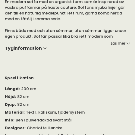
En modern soffa med en organisk form som är inspirerad av
vackra puffärmar på haute couture. Soffans mjuka linjer gör
den till en naturlig medelpunkt i ett rum, gärna kombinerad
med en fåtölj i samma serie.
Finns både med och utan sömmar, utan sömmar ligger under
egen produkt. Soffan passar lika bra i ett modern som
traditionellt hem.
Läs mer
Tyginformation
Välj mellan flera olika tyger från Kvadrat i mjuka typiska Warm
Nordic färger.
Specifikation
Längd
:
200 cm
Höjd
:
82 cm
Djup
:
82 cm
Material
:
Textil, kallskum, fjädersystem
Info
:
Ben i pulverlackad svart stål
Designer
:
Charlotte Høncke