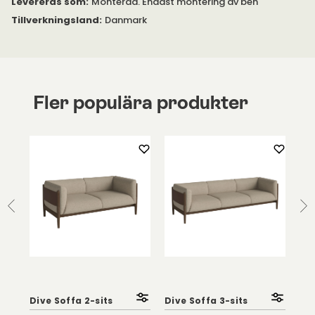
Levereras som
:
Monterad. Endast montering av ben
Tillverkningsland
:
Danmark
Fler populära produkter
Dive Soffa 2-sits
Dive Soffa 3-sits
Div