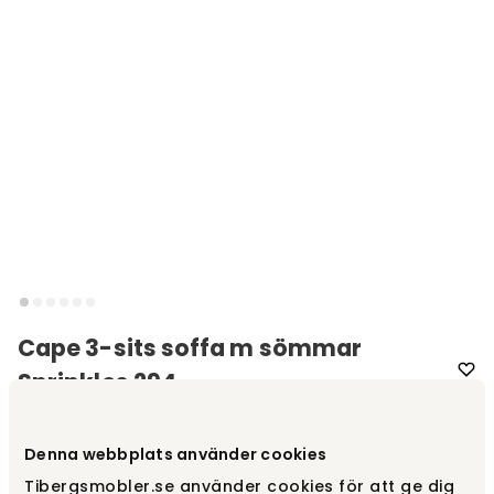
Cape 3-sits soffa m sömmar
Sprinkles 294
Varumärke
:
Warm Nordic
Denna webbplats använder cookies
Välj färg
Sprinkles 294
Tibergsmobler.se använder cookies för att ge dig