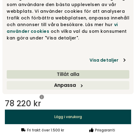
som användare den bästa upplevelsen av vår
webbplats. Vi använder cookies för att analysera
Sprinkles 294
78 220 kr
trafik och förbättra webbplatsen, anpassa innehåll
och annonser till våra besökare. Läs mer hur
vi
använder cookies
och vilka val du som konsument
kan göra under "Visa detaljer".
Merit 005
51 550 kr
Visa detaljer
Merit 016
51 550 kr
Tillåt alla
Visa fler +7
Anpassa
78 220 kr
Lägg i varukorg
Fri frakt över 1.500 kr
Prisgaranti