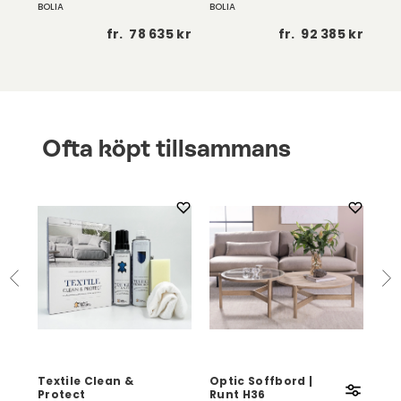
BOLIA
BOLIA
BOL
 kr
fr.
78 635 kr
fr.
92 385 kr
Ofta köpt tillsammans
Textile Clean &
Optic Soffbord |
Eag
Protect
Runt H36
Vi