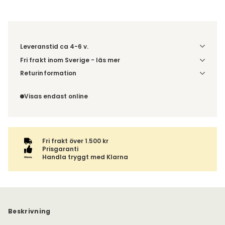
Leveranstid ca 4-6 v.
Fri frakt inom Sverige - läs mer
Denna vara skickas till din port/tomtgräns. Innan leverans
Returinformation
blir du aviserad om vilken tidpunkt leveransen beräknas.
Du beställer produkten efter dina val och omfattas därför
Beställs varan ihop med andra produkter skickas hela
inte av ångerrätten.
Visas endast online
ordern tillsammans.
Fri frakt över 1.500 kr
Prisgaranti
Handla tryggt med Klarna
Beskrivning