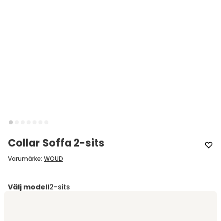
Collar Soffa 2-sits
Varumärke
:
WOUD
Välj modell
2-sits
2-sits
fr.
42 965 kr