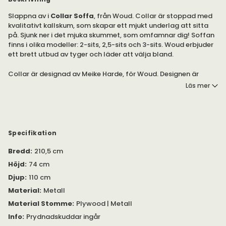
Slappna av i
Collar Soffa
, från Woud. Collar är stoppad med
kvalitativt kallskum, som skapar ett mjukt underlag att sitta
på. Sjunk ner i det mjuka skummet, som omfamnar dig! Soffan
finns i olika modeller: 2-sits, 2,5-sits och 3-sits. Woud erbjuder
ett brett utbud av tyger och läder att välja bland.
Collar är designad av Meike Harde, för Woud. Designen är
voluminös, med kurviga former.
Läs mer
Ryggplymåerna sträcker sig runt Collar, vilket skapar ett
bekvämt underlag att luta sig mot. Ge Collar ytterligare ett
inslag av bekvämlighet, genom att välja till
pallen Collar
.
Specifikation
Bredd
:
210,5 cm
Höjd
:
74 cm
Djup
:
110 cm
Material
:
Metall
Material Stomme
:
Plywood | Metall
Info
:
Prydnadskuddar ingår