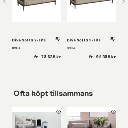
Dive Soffa 2-sits
Dive Soffa 3-sits
Div
BOLIA
BOLIA
BOL
 kr
fr.
78 635 kr
fr.
92 385 kr
Ofta köpt tillsammans