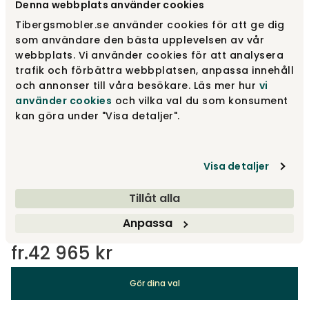
Denna webbplats använder cookies
Tibergsmobler.se använder cookies för att ge dig
som användare den bästa upplevelsen av vår
2,5-sits
webbplats. Vi använder cookies för att analysera
fr.
49 065 kr
trafik och förbättra webbplatsen, anpassa innehåll
och annonser till våra besökare. Läs mer hur
vi
använder cookies
och vilka val du som konsument
3-sits
kan göra under "Visa detaljer".
fr.
58 015 kr
Visa detaljer
Designa själv
Tillåt alla
Gör dina val
Anpassa
fr.
42 965 kr
Gör dina val