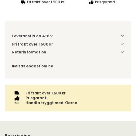
Fri frakt över 1.500 kr
Prisgaranti
Leveranstid ca 4-6 v.
Fri frakt över 1 500 kr
Välj utförande via 'Gör dina val' för fraktinformation på din
Returinformation
kombination.
Du beställer produkten efter dina val och omfattas därför
inte av ångerrätten.
Visas endast online
Fri frakt över 1.500 kr
Prisgaranti
Handla tryggt med Klarna
Beskrivning