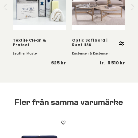
Textile Clean &
Optic Soffbord |
Eag
Protect
Runt H36
Vi
Leather Master
Kristensen & Kristensen
Birg
 kr
625 kr
fr.
6 510 kr
Fler från samma varumärke