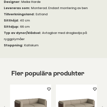
Designer
:
Meike Harde
Levereras som
:
Monterad. Endast montering av ben
Tillverkningsland
:
Estland
Sitthöjd
:
40 cm
Sittdjup
:
66 cm
Typ av dynor/klädsel
:
Avtagbar med dragkedja på
ryggplymåer
Stoppning
:
Kallskum
Fler populära produkter