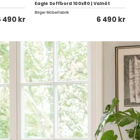
Eagle Soffbord 100x80 | Valnöt
Ru
Birger Möbelfabrik
Cl
6 490 kr
6 490 kr