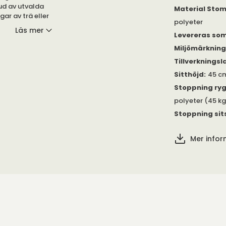
ud av utvalda
Material Sto
gar av trä eller
polyeter
Läs mer
Levereras so
ar utmärkt till
Miljömärknin
a finns även
Tillverkningsl
oss för mer
Sitthöjd
:
45 c
Stoppning ry
cket. Kanske
polyeter (45 kg
ska i trä?
Stoppning sit
rmation.
Mer info