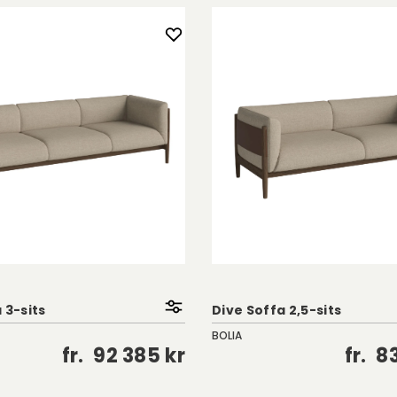
 3-sits
Dive Soffa 2,5-sits
BOLIA
fr.
92 385 kr
fr.
83