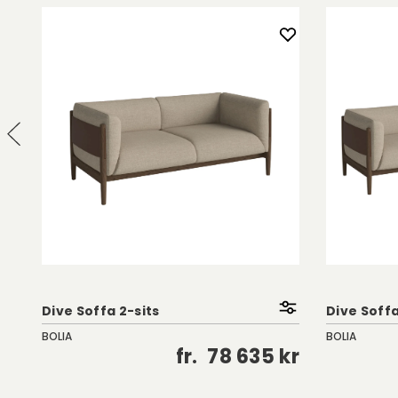
Dive Soffa 2-sits
Dive Soffa
BOLIA
BOLIA
kr
fr.
78 635 kr