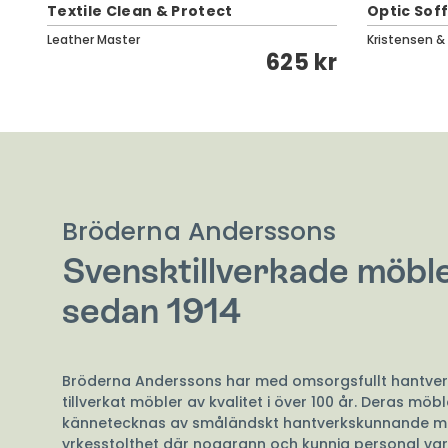
Textile Clean & Protect
Optic Soff
Leather Master
Kristensen &
kr
625 kr
Bröderna Anderssons
Svensktillverkade möbl
sedan 1914
Bröderna Anderssons har med omsorgsfullt hantver
tillverkat möbler av kvalitet i över 100 år. Deras möbl
kännetecknas av småländskt hantverkskunnande m
yrkesstolthet där noggrann och kunnig personal va