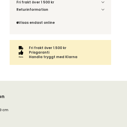
Fri frakt över 1 500 kr
Välj utförande via 'Gör dina val' för
Returinformation
fraktinformation på din kombination.
Du beställer produkten efter dina val och
omfattas därför inte av ångerrätten.
Visas endast online
Fri frakt över 1.500 kr
Prisgaranti
Handla tryggt med Klarna
on
9 cm