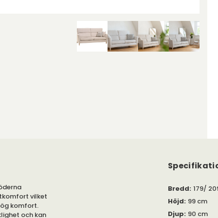
Specifikati
röderna
Bredd
:
179/ 20
tkomfort vilket
Höjd
:
99 cm
hög komfort.
Djup
:
90 cm
lighet och kan