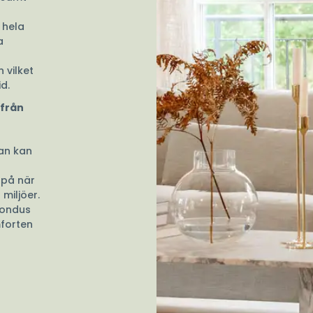
 hela
a
 vilket
d.
 från
lan kan
 på när
 miljöer.
pondus
mforten