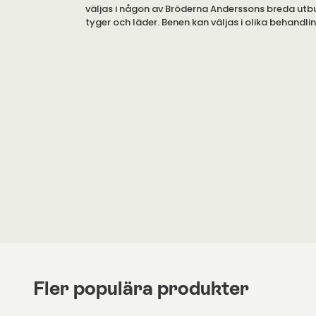
väljas i någon av Bröderna Anderssons breda utb
tyger och läder. Benen kan väljas i olika behandlin
metall.
Cornelia kan väljas i 2- eller 3-sits soffa och pass
dig som önskar en soffa med högre rygg. Corneli
som fåtölj. Du är varmt välkommen att kontakta 
information.
Soffbenen kan göra stor skillnad för helhetsintry
önskar du moderna nätta ben i metall, eller klassi
Se bifogad PDF under 'Specifikation' för mer info
Fler populära produkter