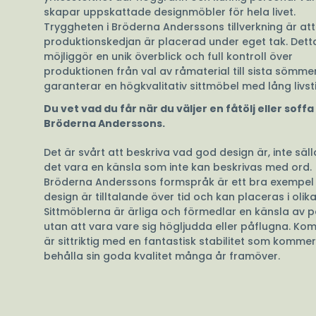
skapar uppskattade designmöbler för hela livet.
Tryggheten i Bröderna Anderssons tillverkning är att
produktionskedjan är placerad under eget tak. Dett
möjliggör en unik överblick och full kontroll över
produktionen från val av råmaterial till sista sömmen
garanterar en högkvalitativ sittmöbel med lång livsti
Du vet vad du får när du väljer en fåtölj eller soffa
Bröderna Anderssons.
Det är svårt att beskriva vad god design är, inte säl
det vara en känsla som inte kan beskrivas med ord.
Bröderna Anderssons formspråk är ett bra exempel
design är tilltalande över tid och kan placeras i olika
Sittmöblerna är ärliga och förmedlar en känsla av 
utan att vara vare sig högljudda eller påflugna. Ko
är sittriktig med en fantastisk stabilitet som kommer
behålla sin goda kvalitet många år framöver.