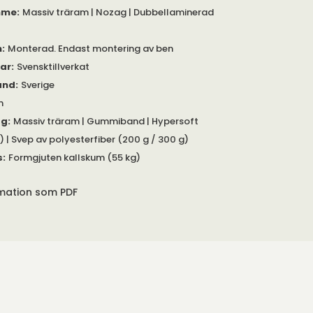
mme
:
Massiv träram | Nozag | Dubbellaminerad
m
:
Monterad. Endast montering av ben
gar
:
Svensktillverkat
and
:
Sverige
m
gg
:
Massiv träram | Gummiband | Hypersoft
) | Svep av polyesterfiber (200 g / 300 g)
s
:
Formgjuten kallskum (55 kg)
rmation som PDF