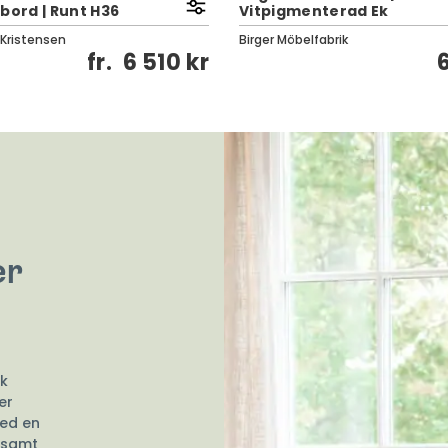
bord | Runt H36
Vitpigmenterad Ek
 Kristensen
Birger Möbelfabrik
fr.
6 510 kr
er
k
er
ed en
rsamt