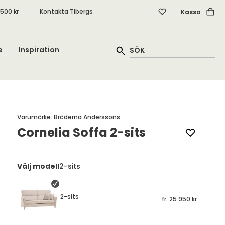
.500 kr
Kontakta Tibergs
Kassa
e
Inspiration
Varumärke
:
Bröderna Anderssons
Cornelia Soffa 2-sits
Välj modell
2-sits
2-sits
fr.
25 950 kr