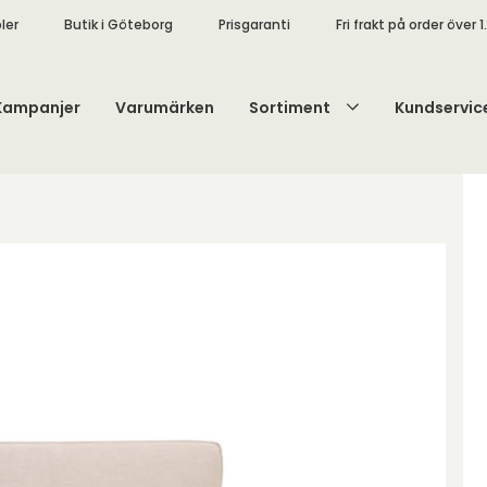
ler
Butik i Göteborg
Prisgaranti
Fri frakt på order över 1
Kampanjer
Varumärken
Sortiment
Kundservic