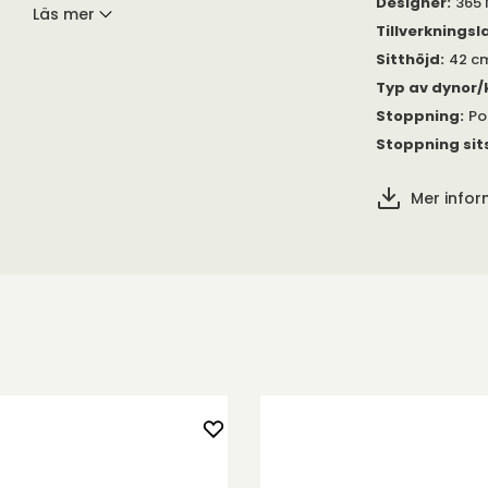
Designer
:
365 
Läs mer
Välj bland det
Tillverkningsl
skapa dagbädden
Sitthöjd
:
42 c
o Cuoio
.
Typ av dynor/
. Det lilla
Stoppning
:
Po
57,5 centimeter
Stoppning sit
 under
Mer info
 du välkommen