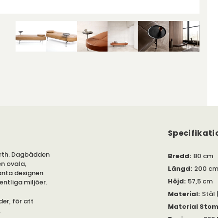
Specifikati
North. Dagbädden
Bredd
:
80 cm
en ovala,
Längd
:
200 c
ganta designen
Höjd
:
57,5 cm
entliga miljöer.
Material
:
Stål 
er, för att
Material Sto
.