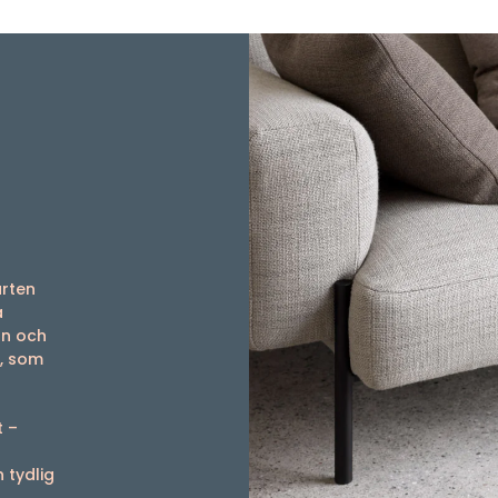
arten
a
on och
a, som
t –
 tydlig