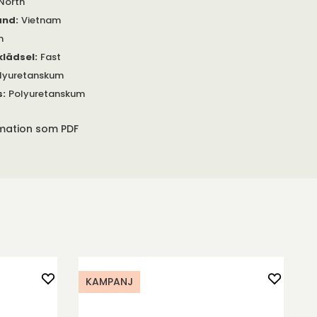
North
and
:
Vietnam
m
klädsel
:
Fast
lyuretanskum
s
:
Polyuretanskum
rmation som PDF
KAMPANJ