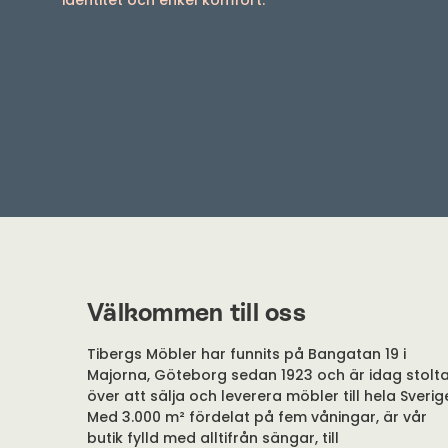
identitet och enkel komfort.
Välkommen till oss
Tibergs Möbler har funnits på Bangatan 19 i
Majorna, Göteborg sedan 1923 och är idag stolt
över att sälja och leverera möbler till hela Sverig
Med 3.000 m² fördelat på fem våningar, är vår
butik fylld med alltifrån sängar, till