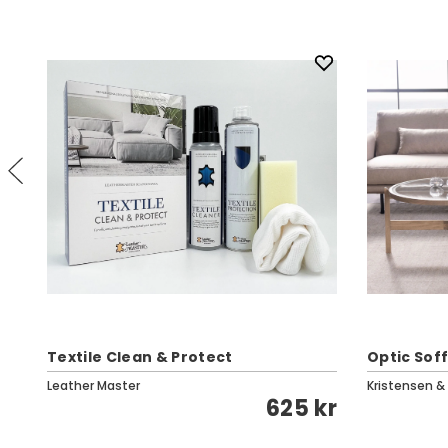
Textile Clean & Protect
Optic Soff
Leather Master
Kristensen &
kr
625 kr