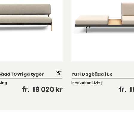
bädd | Övriga tyger
Puri Dagbädd | Ek
ving
Innovation Living
fr.
19 020 kr
fr.
1