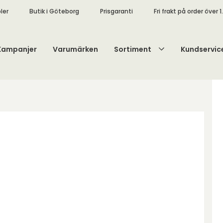
ler
Butik i Göteborg
Prisgaranti
Fri frakt på order över 1
Kampanjer
Varumärken
Sortiment
Kundservic