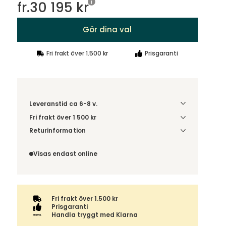
fr.
30 195 kr
Gör dina val
Fri frakt över 1.500 kr
Prisgaranti
Leveranstid ca 6-8 v.
Fri frakt över 1 500 kr
Välj utförande via 'Gör dina val' för
Returinformation
fraktinformation på din kombination.
Du beställer produkten efter dina val och
omfattas därför inte av ångerrätten.
Visas endast online
Fri frakt över 1.500 kr
Prisgaranti
Handla tryggt med Klarna