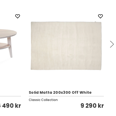
Solid Matta 200x300 Off White
So
Classic Collection
Cl
6 490 kr
9 290 kr