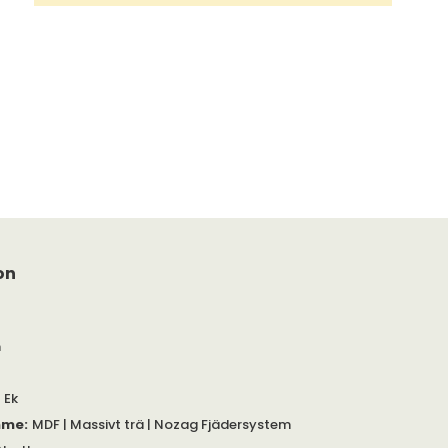
on
m
| Ek
mme
:
MDF | Massivt trä | Nozag Fjädersystem