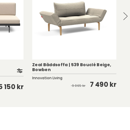
Zeal Bäddsoffa | 539 Bouclé Beige,
Bowben
St
Innovation Living
A2
7 490 kr
5 150 kr
9 065 kr