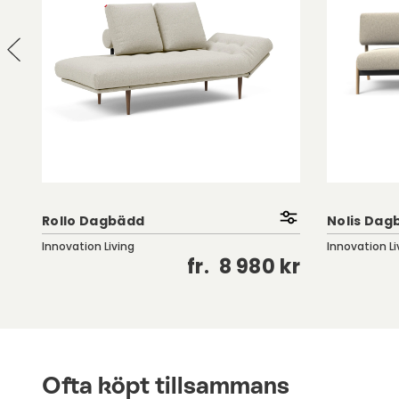
Rollo Dagbädd
Nolis Dag
Innovation Living
Innovation Li
kr
fr.
8 980 kr
Ofta köpt tillsammans