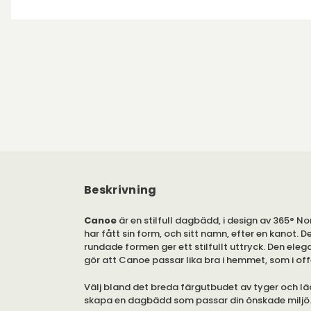
Beskrivning
Canoe
är en stilfull dagbädd, i design av 365° 
har fått sin form, och sitt namn, efter en kanot. D
rundade formen ger ett stilfullt uttryck. Den ele
gör att Canoe passar lika bra i hemmet, som i off
Välj bland det breda färgutbudet av tyger och läd
skapa en dagbädd som passar din önskade miljö