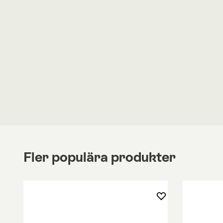
Canoe
är designad av 365° North, för Wendelbo. 
breda färgutbudet av tyger och läder, för att 
efter dina önskemål. Bilderna visar lädret
Butter
Benen är tillverkade av svart, pulverlackerad metall
bordet har en skiva av svartbetsad ek. Bordet är 
högt.
Vill du veta mer om produkten?
Se bifogad PDF
'Specifikation'. Om du har ytterligare frågor, är
att kontakta oss.
Fler populära produkter