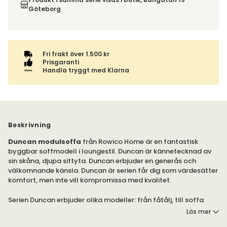
Göteborg
Fri frakt över 1.500 kr
Prisgaranti
Handla tryggt med Klarna
Beskrivning
Duncan modulsoffa
från Rowico Home är en fantastisk
byggbar soffmodell i loungestil. Duncan är kännetecknad av
sin skåna, djupa sittyta. Duncan erbjuder en generås och
välkomnande känsla. Duncan är serien får dig som värdesätter
komfort, men inte vill kompromissa med kvalitet.
Serien Duncan erbjuder olika modeller: från fåtålj, till soffa
med schäslong. Designa din egen Duncan loungesoffa med
Läs mer
moduler och klädsel vid Går dina val nedan.