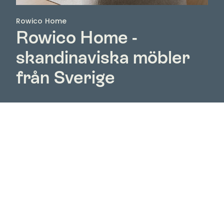
Rowico Home
Rowico Home -
skandinaviska möbler
från Sverige
Upptäck Rowico Home hos Nordic Room – ett
svenskt möbelvarumärke med skandinavisk design,
naturliga material och möbler skapade för ett hem
att leva i. Hos oss hittar du hela Rowico Homes
sortiment med bland annat matbord, stolar, soffor,
fåtöljer, soffbord, förvaringsmöbler och möbler för
sovrummet.
Rowico Home kombinerar funktion, komfort och ett
tidlöst formspråk som gör möblerna enkla att
använda i både moderna och klassiska hem.