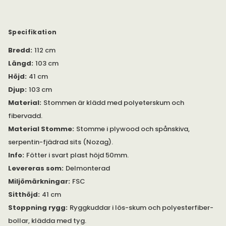
Serien Duncan tillverkas av Rowico Home. Serien är FSC-
certifierad, vilket innebär att allt trä kommer från ansvarsfullt
skogsbruk i Europa.
Specifikation
Bredd
:
112 cm
De olika soffdelarna hålls ihop av s.k.
krokodilbeslag/alligatorbeslag får att hindra dem från att
Längd
:
103 cm
åka isär. De går det lätt att koppla ihop och lätt att koppla
Höjd
:
41 cm
isär soffdelarna vid behov.
Djup
:
103 cm
Duncan finns även lagerfård (snabbare leverans) i ett urval av
Material
:
Stommen är klädd med polyeterskum och
moduler i tyg
Robin Ljusgrå under egen produkt här>>
fibervadd.
Material Stomme
:
Stomme i plywood och spånskiva,
serpentin-fjädrad sits (Nozag).
Info
:
Fötter i svart plast höjd 50mm.
Levereras som
:
Delmonterad
Miljömärkningar
:
FSC
Sitthöjd
:
41 cm
Stoppning rygg
:
Ryggkuddar i lös-skum och polyesterfiber-
bollar, klädda med tyg.