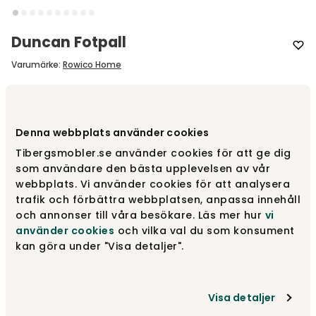
Duncan Fotpall
Varumärke
:
Rowico Home
Välj modul
Fotpall
Denna webbplats använder cookies
Fotpall
fr.
8 310 kr
Tibergsmobler.se använder cookies för att ge dig
som användare den bästa upplevelsen av vår
webbplats. Vi använder cookies för att analysera
trafik och förbättra webbplatsen, anpassa innehåll
1,5-Sits | Mittdel
fr.
9 045 kr
och annonser till våra besökare. Läs mer hur
vi
använder cookies
och vilka val du som konsument
kan göra under "Visa detaljer".
1-Sits | Hörn
fr.
10 115 kr
Visa detaljer
Visa fler +4