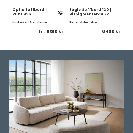
d
Optic Soffbord |
Eagle Soffbord 120 |
Ea
Runt H36
Vitpigmenterad Ek
| V
Kristensen & Kristensen
Birger Möbelfabrik
Birg
 kr
fr.
6 510 kr
6 490 kr