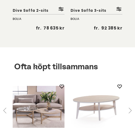
Dive Soffa 2-sits
Dive Soffa 3-sits
Div
BOLIA
BOLIA
BOL
 kr
fr.
78 635 kr
fr.
92 385 kr
Ofta köpt tillsammans