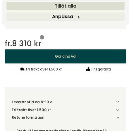
Tillåt alla
Designa själv
Anpassa
Gör dina val
fr.
8 310 kr
Gör dina val
Fri frakt över 1.500 kr
Prisgaranti
Leveranstid ca 8-10 v.
Fri frakt över 1 500 kr
Välj utförande via 'Gör dina val' för fraktinformation på din
Returinformation
kombination.
Du beställer produkten efter dina val och omfattas därför
inte av ångerrätten.
Produkt i samma serie visas i butik, Bangatan 19