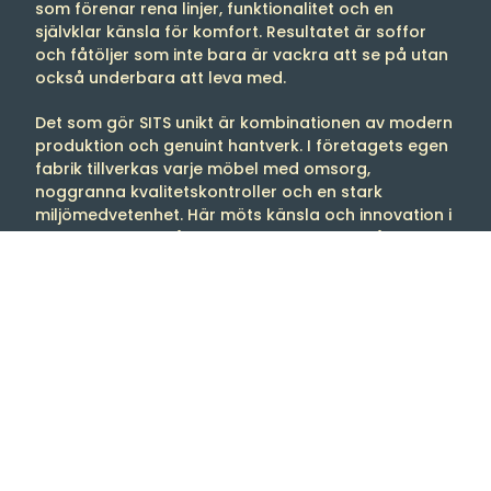
som förenar rena linjer, funktionalitet och en
självklar känsla för komfort. Resultatet är soffor
och fåtöljer som inte bara är vackra att se på utan
också underbara att leva med.
Det som gör SITS unikt är kombinationen av modern
produktion och genuint hantverk. I företagets egen
fabrik tillverkas varje möbel med omsorg,
noggranna kvalitetskontroller och en stark
miljömedvetenhet. Här möts känsla och innovation i
en process där både form och funktion står i
centrum.
Utbudet är brett och flexibelt – från klassiska soffor
med raka linjer till moderna, modulära lösningar.
Med hundratals tyger, färger och materialval kan
du skapa en möbel som speglar din personliga stil
och passar just ditt hem. Ergonomisk design och
noggrant utvalda material gör varje SITS-soffa till
en plats för avkoppling, samvaro och långvarig
kvalitet.