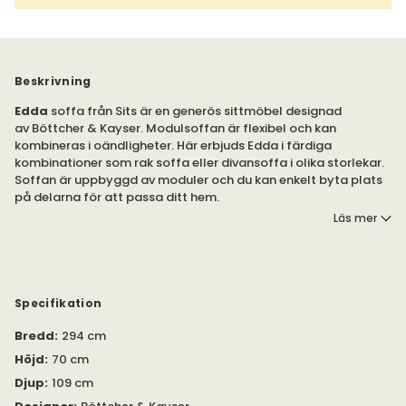
Beskrivning
Edda
soffa från Sits är en generös sittmöbel designad
av Böttcher & Kayser. Modulsoffan är flexibel och kan
kombineras i oändligheter. Här erbjuds Edda i färdiga
kombinationer som rak soffa eller divansoffa i olika storlekar.
Soffan är uppbyggd av moduler och du kan enkelt byta plats
på delarna för att passa ditt hem.
Läs mer
Den låga ryggen och de breda armstöden skapar ett
storslaget uttryck som passar i alla hem. Välj bland ett brett
utbud av tyger för att skapa soffan Edda efter egna
önskemål.
Specifikation
Edda är en utmärkt soffa för dig som önskar en inbjudande
Bredd
:
294 cm
loungesoffa med stark karaktär. Serien Edda erbjuds i färdiga
kombinationer men kan även byggas ihop av moduler efter
Höjd
:
70 cm
egna önskemål. På så vis kan du skapa en soffa som är
Djup
:
109 cm
skräddarsydd efter ditt personliga hem.