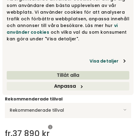
som användare den bästa upplevelsen av vår
webbplats. Vi använder cookies för att analysera
SET 2 | 294 x 168 cm
fr.
42 690 kr
trafik och förbättra webbplatsen, anpassa innehåll
och annonser till våra besökare. Läs mer hur
vi
använder cookies
och vilka val du som konsument
kan göra under "Visa detaljer".
SET 4 | 354 x 168 cm
fr.
46 890 kr
Visa fler +1
Visa detaljer
Designa själv
Tillåt alla
Gör dina val
Anpassa
Rekommenderade tillval
Rekommenderade tillval
fr.
37 890 kr