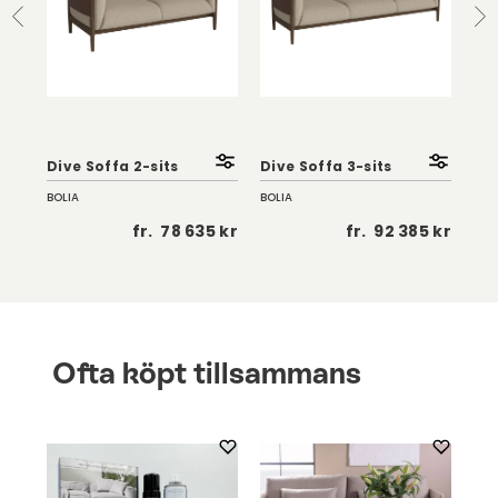
Dive Soffa 2-sits
Dive Soffa 3-sits
Div
BOLIA
BOLIA
BOL
 kr
fr.
78 635 kr
fr.
92 385 kr
Ofta köpt tillsammans