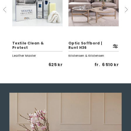
Textile Clean &
Optic Soffbord |
Eag
Protect
Runt H36
Vi
Leather Master
Kristensen & Kristensen
Birg
0 kr
625 kr
fr.
6 510 kr