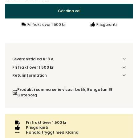
Gör dina val
Fri frakt över 1.500 kr
Prisgaranti
Leveranstid ca 6-8 v.
Fri frakt över 1 500 kr
Välj utförande via 'Gör dina val' för fraktinformation på din
Returinformation
kombination.
Du beställer produkten efter dina val och omfattas därför
inte av ångerrätten.
Produkt i samma serie visas i butik, Bangatan 19
Göteborg
Fri frakt över 1.500 kr
Prisgaranti
Handla tryggt med Klarna