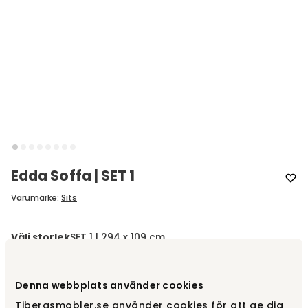
Edda Soffa | SET 1
Varumärke
:
Sits
Välj storlek
SET 1 | 294 x 109 cm
SET 1 | 294 x 109 cm
fr.
37 890 kr
Denna webbplats använder cookies
Tibergsmobler.se använder cookies för att ge dig