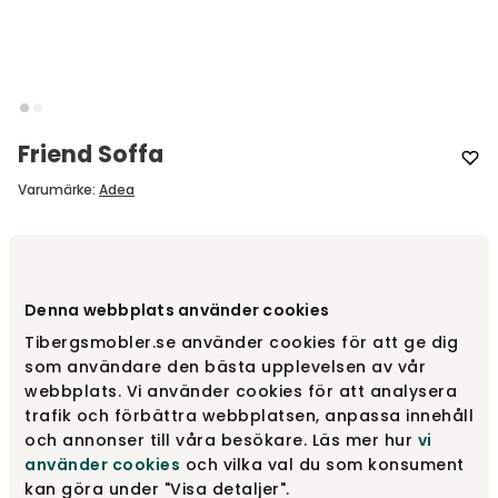
Friend Soffa
Varumärke
:
Adea
Designa själv
Denna webbplats använder cookies
Gör dina val
Tibergsmobler.se använder cookies för att ge dig
som användare den bästa upplevelsen av vår
Rekommenderade tillval
webbplats. Vi använder cookies för att analysera
trafik och förbättra webbplatsen, anpassa innehåll
Rekommenderade tillval
och annonser till våra besökare. Läs mer hur
vi
använder cookies
och vilka val du som konsument
kan göra under "Visa detaljer".