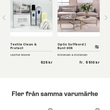
Textile Clean &
Optic Soffbord |
Eag
Protect
Runt H36
Vi
Leather Master
Kristensen & Kristensen
Birg
 kr
625 kr
fr.
6 510 kr
Fler från samma varumärke