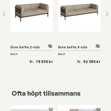
Dive Soffa 2-sits
Dive Soffa 3-sits
Div
BOLIA
BOLIA
BOL
 kr
fr.
78 635 kr
fr.
92 385 kr
Ofta köpt tillsammans