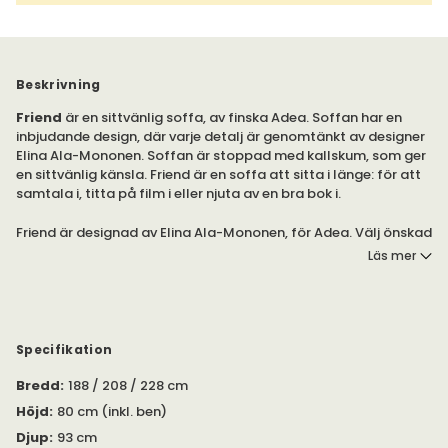
Beskrivning
Friend
är en sittvänlig soffa, av finska Adea. Soffan har en
inbjudande design, där varje detalj är genomtänkt av designer
Elina Ala-Mononen. Soffan
är stoppad med kallskum, som ger
en sittvänlig känsla. Friend är en soffa att sitta i länge: för att
samtala i, titta på film i eller njuta av en bra bok i.
Friend är designad av Elina Ala-Mononen, för Adea. Välj önskad
klädsel. Klädseln är avtagbar. Önskar du ytterligare klädsel?
Läs mer
Adea erbjuder klädsel att beställa.
Benen finns att välja i flera utföranden: från ask, till ek och
metall.
Specifikation
Soffan finns tillgänglig i bredderna 188, 208 och
Bredd
:
188 / 208 / 228 cm
228 centimeter. Bilderna visar bredden 228 centimeter.
Höjd
:
80 cm (inkl. ben)
Djup
:
93 cm