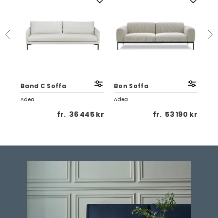
Band C Soffa
Bon Soffa
Ba
Adea
Adea
Ade
 kr
fr.
36 445 kr
fr.
53 190 kr