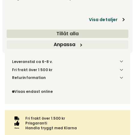
fr.
38 815 kr
Gör dina val
Visa detaljer
Fri frakt över 1.500 kr
Prisgaranti
Tillåt alla
Anpassa
Leveranstid ca 6-8 v.
Fri frakt över 1 500 kr
Välj utförande via 'Gör dina val' för fraktinformation på din
Returinformation
kombination.
Du beställer produkten efter dina val och omfattas därför
inte av ångerrätten.
Visas endast online
Fri frakt över 1.500 kr
Prisgaranti
Handla tryggt med Klarna