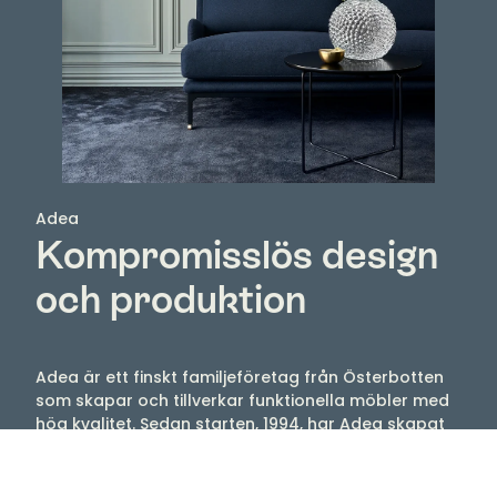
Adea
Kompromisslös design
och produktion
Adea är ett finskt familjeföretag från Österbotten
som skapar och tillverkar funktionella möbler med
hög kvalitet. Sedan starten, 1994, har Adea skapat
hyllade möbler som tilltalar många med sin tidlösa
och moderna design.