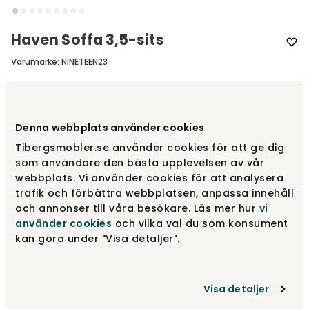
Haven Soffa 3,5-sits
Varumärke
:
NINETEEN23
Välj storlek
3,5-sits | 240 cm
Denna webbplats använder cookies
3,5-sits | 240 cm
fr.
23 175 kr
Tibergsmobler.se använder cookies för att ge dig
som användare den bästa upplevelsen av vår
webbplats. Vi använder cookies för att analysera
trafik och förbättra webbplatsen, anpassa innehåll
3-sits | 210 cm
fr.
21 050 kr
och annonser till våra besökare. Läs mer hur
vi
använder cookies
och vilka val du som konsument
kan göra under "Visa detaljer".
4-sits | 270 cm
fr.
24 845 kr
Visa detaljer