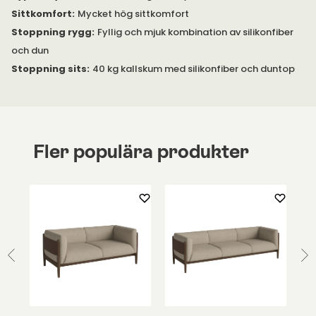
samma tyg som soffan. Önskar du annat tyg/färg finns de
Sittkomfort
:
Mycket hög sittkomfort
under egna artiklar.
Stoppning rygg
:
Fyllig och mjuk kombination av silikonfiber
I Haven serien finns flera soffor,
och dun
hörn- och divansoffa
,
fåtölj
,
fotpall
och olika
dekorkuddar
. Välkommen att kontakta oss
Stoppning sits
:
40 kg kallskum med silikonfiber och duntop
om du har några frågor om Haven-serien.
Fler populära produkter