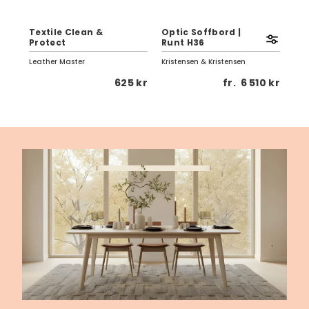
Textile Clean &
Optic Soffbord |
Eag
Protect
Runt H36
Vi
Leather Master
Kristensen & Kristensen
Birg
0 kr
625 kr
fr.
6 510 kr