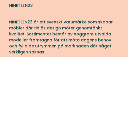
NINETEEN23
NINETEEN23 är ett svenskt varumärke som skapar
möbler där tidlös design möter genomtänkt
kvalitet. Sortimentet består av noggrant utvalda
modeller framtagna för att möta dagens behov
och fylla de utrymmen på marknaden där något
verkligen saknas.
Med rötterna i den skandinaviska designtraditionen
präglas varje möbel av rena linjer, balanserade
proportioner och hållbara material. NINETEEN23 tror
på att skapa möbler som håller övertid i både form,
funktion och uttryck. Bakom varje produkt finns
lång erfarenhet av inredning och en passion för
hantverket. Varje detalj är omsorgsfullt
genomarbetad, från konstruktion och komfort till
ytbehandling och finish. Resultatet är möbler med
själ och karaktär skapade för att leva länge och
bidra till en vacker vardag.