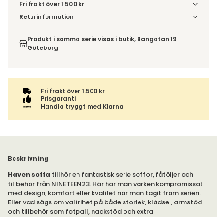
Fri frakt över 1 500 kr
Välj utförande via 'Gör dina val' för fraktinformation på din
Returinformation
kombination.
Du beställer produkten efter dina val och omfattas därför
inte av ångerrätten.
Produkt i samma serie visas i butik, Bangatan 19
Göteborg
Fri frakt över 1.500 kr
Prisgaranti
Handla tryggt med Klarna
Beskrivning
Haven soffa
tillhör en fantastisk serie soffor, fåtöljer och
tillbehör från NINETEEN23. Här har man varken kompromissat
med design, komfort eller kvalitet när man tagit fram serien.
Eller vad sägs om valfrihet på både storlek, klädsel, armstöd
och tillbehör som fotpall, nackstöd och extra