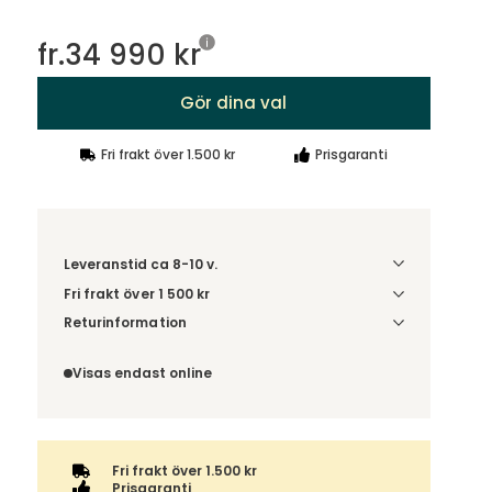
fr.
34 990 kr
Gör dina val
Fri frakt över 1.500 kr
Prisgaranti
Leveranstid ca 8-10 v.
Fri frakt över 1 500 kr
Välj utförande via 'Gör dina val' för
Returinformation
fraktinformation på din kombination.
Du beställer produkten efter dina val och
omfattas därför inte av ångerrätten.
Visas endast online
Fri frakt över 1.500 kr
Prisgaranti