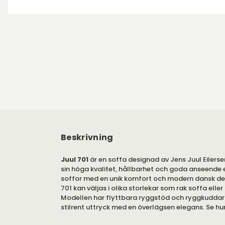
Beskrivning
Juul 701
är en soffa designad av Jens Juul Eilers
sin höga kvalitet, hållbarhet och goda anseende 
soffor med en unik komfort och modern dansk des
701 kan väljas i olika storlekar som rak soffa eller
Modellen har flyttbara ryggstöd och ryggkuddar
stilrent uttryck med en överlägsen elegans. Se h
flyttbara ryggstöd och ryggkuddar som ingår för