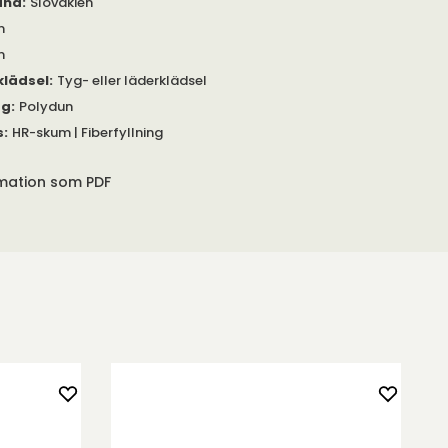
and
:
Slovakien
m
m
klädsel
:
Tyg- eller läderklädsel
gg
:
Polydun
s
:
HR-skum | Fiberfyllning
rmation som PDF