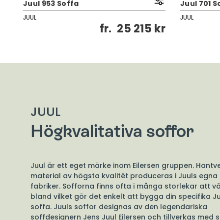
Juul 953 Soffa
Juul 701 S
JUUL
JUUL
kr
fr.
25 215 kr
JUUL
Högkvalitativa soffor
Juul är ett eget märke inom Eilersen gruppen. Hantv
material av högsta kvalitét produceras i Juuls egna
fabriker. Sofforna finns ofta i många storlekar att vä
bland vilket gör det enkelt att bygga din specifika J
soffa. Juuls soffor designas av den legendariska
soffdesignern Jens Juul Eilersen och tillverkas me