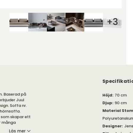
+
3
Specifikati
en. Baserad på
Höjd
:
70 cm
erbjuder Juul
Djup
:
90 cm
ign. Soffa nr.
Material Sto
 hörnsoffa.
 som skapar ett
Polyuretansku
ur många
Designer
:
Jens
 respektive
Läs mer