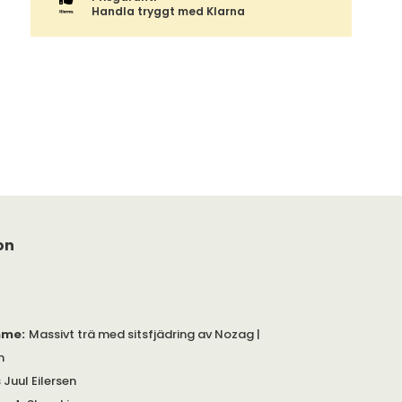
Handla tryggt med Klarna
on
mme
:
Massivt trä med sitsfjädring av Nozag |
m
 Juul Eilersen