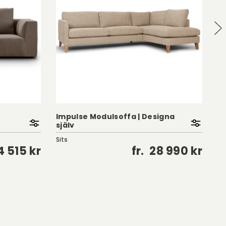
Impulse Modulsoffa | Designa
H
själv
Se
Sits
NI
4 515 kr
fr.
28 990 kr