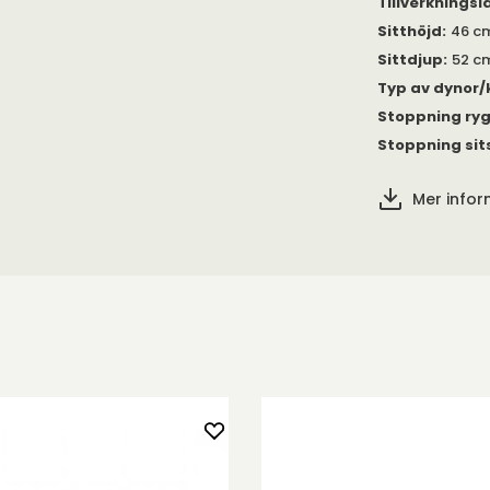
s under 'Gör
Tillverkningsl
ger och läder på
Sitthöjd
:
46 c
Sittdjup
:
52 c
t med omsorg
Typ av dynor/
ksgaranti mot
Stoppning ry
stoppning.
Stoppning sit
sitsfjädring av
Mer info
d ett fastare
tet i
ydun.
 och läder. Alla
verdrag är
ara. Se
 mm ben i
ntakta oss så