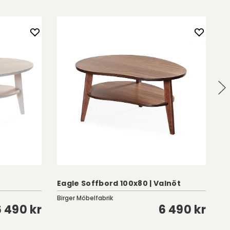
Eagle Soffbord 100x80 | Valnöt
M
Birger Möbelfabrik
Cl
6 490 kr
6 490 kr