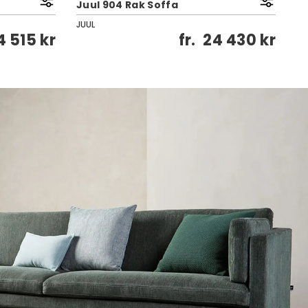
Juul 904 Rak Soffa
Ju
JUUL
JU
4 515 kr
fr.
24 430 kr