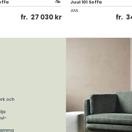
offa
Juul 101 Soffa
JUUL
fr.
27 030 kr
fr.
3
erk och
lja
uul-
d samma