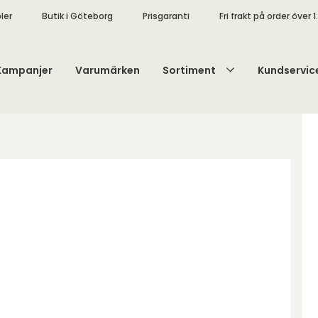
ler
Butik i Göteborg
Prisgaranti
Fri frakt på order över 1
Kampanjer
Varumärken
Sortiment
Kundservic