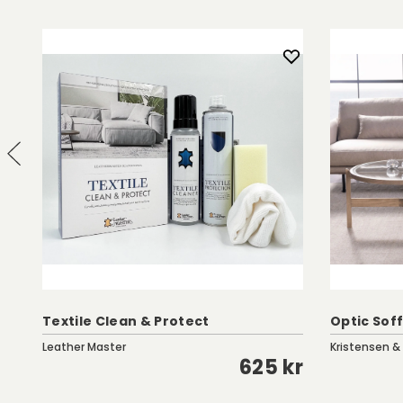
Textile Clean & Protect
Optic Soff
Leather Master
Kristensen &
kr
625 kr