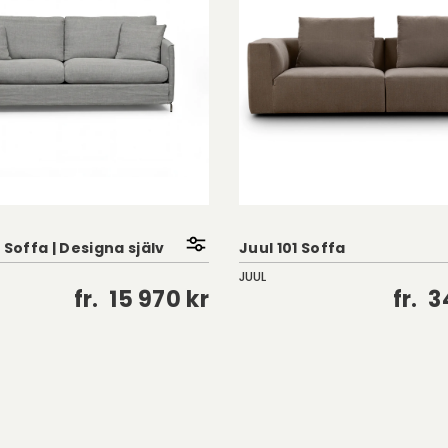
 Soffa | Designa själv
Juul 101 Soffa
JUUL
fr.
15 970 kr
fr.
3