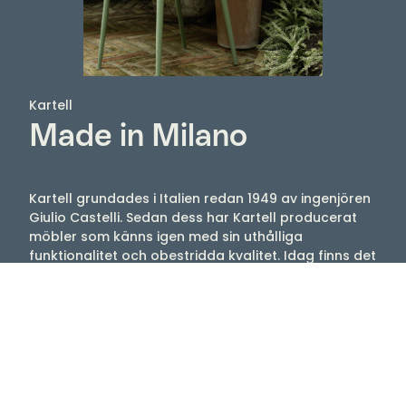
Kartell
Made in Milano
Kartell grundades i Italien redan 1949 av ingenjören
Giulio Castelli. Sedan dess har Kartell producerat
möbler som känns igen med sin uthålliga
funktionalitet och obestridda kvalitet. Idag finns det
i Kartells sortiment möbler designade av storheter
som Philippe Starck, Ron Arad, Vico Magistretti och
Patricia Urquiola, med flera. Njut av stolar, lampor,
bord med mera som tex Louis Ghost, Mademoiselle,
Maui, Bourgie, Bloom.