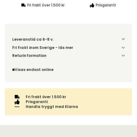
Fri frakt över 1.500 kr
Prisgaranti
Leveranstid ca 6-8 v.
Fri frakt inom Sverige - läs mer
Denna vara skickas till din port/tomtgräns. Innan leverans
Returinformation
blir du aviserad om vilken tidpunkt leveransen beräknas.
Du beställer produkten efter dina val och omfattas därför
Beställs varan ihop med andra produkter skickas hela
inte av ångerrätten.
Visas endast online
ordern tillsammans.
Fri frakt över 1.500 kr
Prisgaranti
Handla tryggt med Klarna