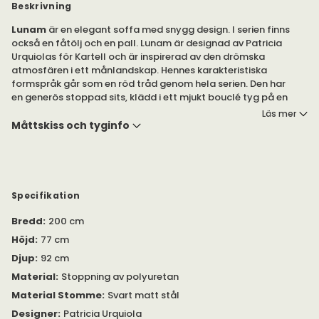
Beskrivning
Lunam
är en elegant soffa med snygg design. I serien finns
också en fåtölj och en pall. Lunam är designad av Patricia
Urquiolas för Kartell och är inspirerad av den drömska
atmosfären i ett månlandskap. Hennes karakteristiska
formspråk går som en röd tråd genom hela serien. Den har
en generös stoppad sits, klädd i ett mjukt bouclé tyg på en
svart matt stålstomme. Köp till en eller flera kuddar för en
Läs mer
ännu skönare soffa.
Måttskiss och tyginfo
Orsetto tyget är ett sk bouclétyg med 33% viscose, 29%
polykarbonat, 15% ull, 8% bomull, 7% polyester, 6% lin, 1%
polyamid, 1% etylakrylat. Finns även som flamskyddat tyg,
kontakta oss om detta önskas.
Specifikation
Vikt 58 kg.
Bredd
:
200 cm
Höjd
:
77 cm
Djup
:
92 cm
Material
:
Stoppning av polyuretan
Material Stomme
:
Svart matt stål
Designer
:
Patricia Urquiola