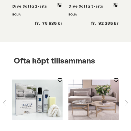
Dive Soffa 2-sits
Dive Soffa 3-sits
Div
BOLIA
BOLIA
BOL
 kr
fr.
78 635 kr
fr.
92 385 kr
Ofta köpt tillsammans