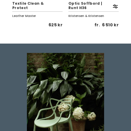
0
Textile Clean &
Optic Soffbord |
Eag
Protect
Runt H36
Vi
Leather Master
Kristensen & Kristensen
Birg
 kr
625 kr
fr.
6 510 kr