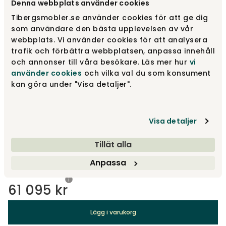
Denna webbplats använder cookies
Välj tyg
Orsetto Rusty Orange
Tibergsmobler.se använder cookies för att ge dig
som användare den bästa upplevelsen av vår
webbplats. Vi använder cookies för att analysera
Orsetto Rusty Orange
61 095 kr
trafik och förbättra webbplatsen, anpassa innehåll
och annonser till våra besökare. Läs mer hur
vi
använder cookies
och vilka val du som konsument
kan göra under "Visa detaljer".
Orsetto Gray
61 095 kr
Visa detaljer
Orsetto Brown
61 095 kr
Tillåt alla
Visa fler +3
Anpassa
61 095 kr
Lägg i varukorg