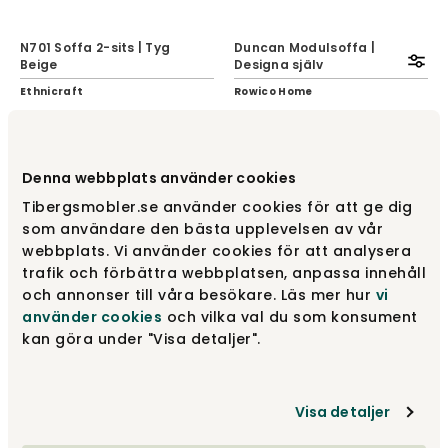
N701 Soffa 2-sits | Tyg
Duncan Modulsoffa |
Beige
Designa själv
Ethnicraft
Rowico Home
19 815 kr
fr.
10 650 kr
Denna webbplats använder cookies
Tibergsmobler.se använder cookies för att ge dig
som användare den bästa upplevelsen av vår
webbplats. Vi använder cookies för att analysera
trafik och förbättra webbplatsen, anpassa innehåll
och annonser till våra besökare. Läs mer hur
vi
använder cookies
och vilka val du som konsument
kan göra under "Visa detaljer".
Mellow Soffa | 1-Sits |
N701 Soffa 2-sits | Läder
Offwhite
Chestnut
Visa detaljer
Ethnicraft
Ethnicraft