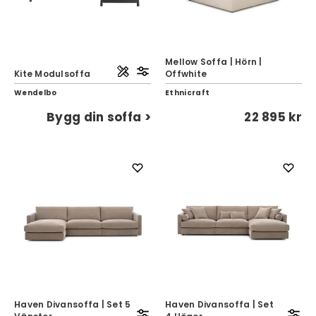
Mellow Soffa | Hörn |
Kite Modulsoffa
Offwhite
Wendelbo
Ethnicraft
Bygg din soffa >
22 895 kr
Haven Divansoffa | Set 5
Haven Divansoffa | Set