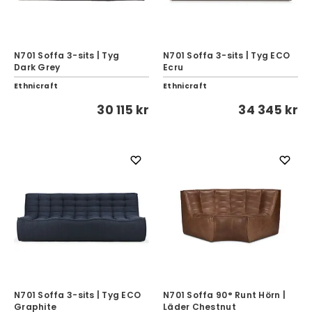
N701 Soffa 3-sits | Tyg
N701 Soffa 3-sits | Tyg ECO
Dark Grey
Ecru
Ethnicraft
Ethnicraft
30 115 kr
34 345 kr
N701 Soffa 3-sits | Tyg ECO
N701 Soffa 90° Runt Hörn |
Graphite
Läder Chestnut