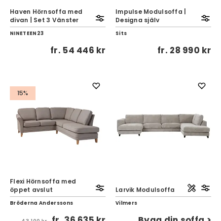
Haven Hörnsoffa med
Impulse Modulsoffa |
divan | Set 3 Vänster
Designa själv
NINETEEN23
Sits
fr.
54 446 kr
fr.
28 990 kr
15%
Flexi Hörnsoffa med
öppet avslut
Larvik Modulsoffa
Bröderna Anderssons
Vilmers
fr.
36 635 kr
Bygg din soffa >