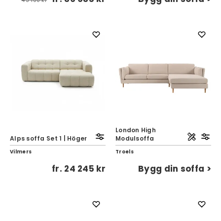
43 100 kr
London High
Alps soffa Set 1 | Höger
Modulsoffa
Vilmers
Troels
fr.
24 245 kr
Bygg din soffa >