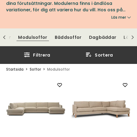
dina förutsättningar. Modulerna finns i ändlösa
variationer, för dig att variera hur du vill. Hos oss på
Tibergs Möbler hittar du ett brett utbud av
Läs mer
modulsoffor från välkända varumärken, i olika färger
och former.
offor
Modulsoffor
Bäddsoffor
Dagbäddar
Läder
Filtrera
Sortera
Startsida
Soffor
Modulsoffor