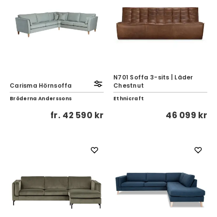
N701 Soffa 3-sits | Läder
Carisma Hörnsoffa
Chestnut
Bröderna Anderssons
Ethnicraft
fr.
42 590 kr
46 099 kr