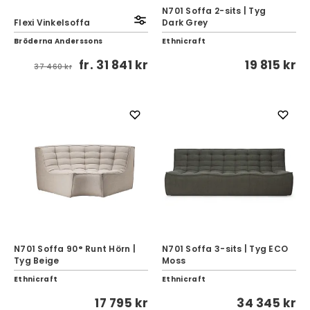
N701 Soffa 2-sits | Tyg
Flexi Vinkelsoffa
Dark Grey
Bröderna Anderssons
Ethnicraft
fr.
31 841 kr
19 815 kr
37 460 kr
N701 Soffa 90° Runt Hörn |
N701 Soffa 3-sits | Tyg ECO
Tyg Beige
Moss
Ethnicraft
Ethnicraft
17 795 kr
34 345 kr