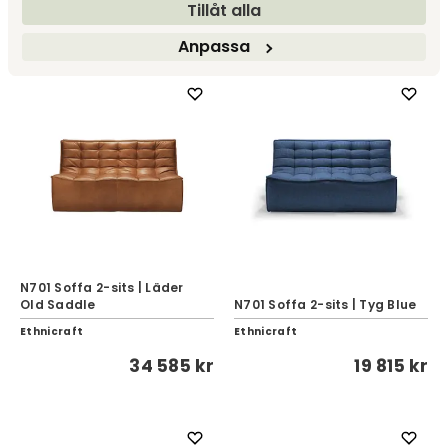
Tillåt alla
18 065 kr
34 589 kr
Anpassa
N701 Soffa 2-sits | Läder
Old Saddle
N701 Soffa 2-sits | Tyg Blue
Ethnicraft
Ethnicraft
34 585 kr
19 815 kr