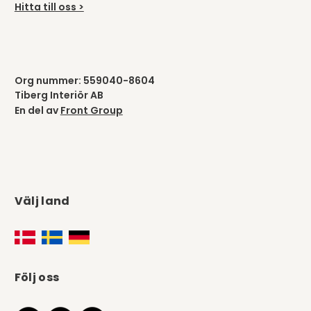
Hitta till oss >
Org nummer: 559040-8604
Tiberg Interiör AB
En del av
Front Group
Välj land
Följ oss