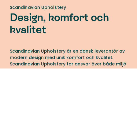
Scandinavian Upholstery
Design, komfort och
kvalitet
Scandinavian Upholstery är en dansk leverantör av
modern design med unik komfort och kvalitet.
Scandinavian Upholstery tar ansvar över både miljö
och människor i sitt arbete. I kombination med
deras noggrant utvalda material erbjuder de ett
brett utbud av OEKO-TEX®-tyger och läder från
italienska garverier.