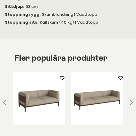
finns tillgängliga i lackat, mörkbetsat och svart utförande.
Sittdjup
:
53 cm
Stoppning rygg
:
Skumblandning | Vaddtopp
Stoppning sits
:
Kallskum (40 kg) | Vaddtopp
Fler populära produkter