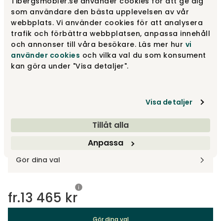
Tibergsmobler.se använder cookies för att ge dig
som användare den bästa upplevelsen av vår
3-sits
fr.
13 465 kr
webbplats. Vi använder cookies för att analysera
trafik och förbättra webbplatsen, anpassa innehåll
och annonser till våra besökare. Läs mer hur
vi
2-sits
använder cookies
och vilka val du som konsument
fr.
10 170 kr
kan göra under "Visa detaljer".
2,5-sits
fr.
11 910 kr
Visa detaljer
Tillåt alla
Designa själv
Anpassa
Gör dina val
fr.
13 465 kr
Gör dina val