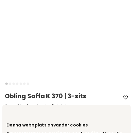
Obling Soffa K 370 | 3-sits
Varumärke
:
Scandinavian Upholstery
Välj modell
3-sits
Denna webbplats använder cookies