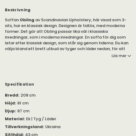
Beskrivning
Soffan
Obling
av Scandinavian Upholstery, här visad som 3-
sits, har en klassisk design. Designen är tidlös, med moderna
former. Det gör att Obling passar lika väl i klassiska
inredningar, som i moderna inredningar. En soffa för dig som
letar efter klassisk design, som står sig genom tiderna. Du kan
välja bland ett brett utbud av tyger och läder nedan, för att
anpassa Obling efter din inredning.
Läs mer
Finns i olika modeller.
Obling av Scandinavian Upholstery finns tillgänglig som fåtölj,
2-sits-, 2,5-sits- och 3-sitsmodell.
Specifikation
Bredd
:
208 cm
Sittplymåerna är stoppade med kallskum (40 kilo). Skummet
har en topp av mjukt, följsamt vadd. Ryggplymåerna är
Höjd
:
81 cm
stoppade med en skumblandning, med ett kanalsytt lager av
Djup
:
87 cm
toppvadd.
Material
:
Ek | Tyg / Läder
Det finns flera klädslar, i tyg och läder, att välja bland.
Tillverkningsland
:
Ukraina
Klädseln är fast, ej avtagbar. Benen är tillverkade av ek. De
Sitthöjd
:
43 cm