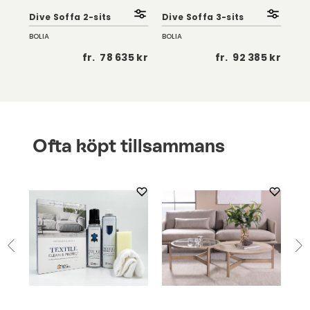
Dive Soffa 2-sits
Dive Soffa 3-sits
Div
BOLIA
BOLIA
BOL
 kr
fr.
78 635 kr
fr.
92 385 kr
Ofta köpt tillsammans