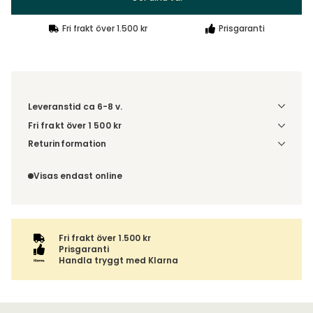
Fri frakt över 1.500 kr
Prisgaranti
Leveranstid ca 6-8 v.
Fri frakt över 1 500 kr
Välj utförande via 'Gör dina val' för fraktinformation på din
Returinformation
kombination.
Du beställer produkten efter dina val och omfattas därför
inte av ångerrätten.
Visas endast online
Fri frakt över 1.500 kr
Prisgaranti
Handla tryggt med Klarna