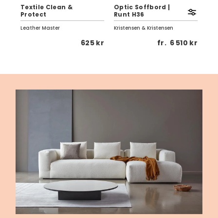
Textile Clean &
Optic Soffbord |
Eag
Protect
Runt H36
Vi
Leather Master
Kristensen & Kristensen
Birg
1 kr
625 kr
fr.
6 510 kr