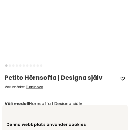
Petito Hörnsoffa | Designa själv
Varumärke
:
Furninova
Välj modell
Hörnsoffa | Designa själv
Hörnsoffa | Designa själv
fr.
33 930 kr
Denna webbplats använder cookies