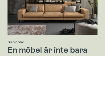
Furninova
En möbel är inte bara
en möbel – den är en
del av ditt liv.
Furninova är ett skandinaviskt bolag med rötterna i
Bjärnum i södra Sverige. Deras vägledande principer
är Passion, Engagemang och Ansvar.
De tillverkar möbler med en bred internationell stil,