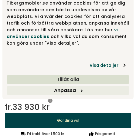
Tibergsmobler.se använder cookies för att ge dig
som användare den bästa upplevelsen av vår
webbplats. Vi använder cookies för att analysera
Rak Soffa | Designa själv
fr.
15 970 kr
trafik och förbättra webbplatsen, anpassa innehåll
och annonser till våra besökare. Läs mer hur
vi
använder cookies
och vilka val du som konsument
kan göra under "Visa detaljer".
Designa själv
Gör dina val
Visa detaljer
Rekommenderade tillval
Tillåt alla
Rekommenderade tillval
Anpassa
fr.
33 930 kr
Gör dina val
Fri frakt över 1.500 kr
Prisgaranti