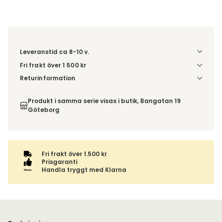
Leveranstid ca 8-10 v.
Fri frakt över 1 500 kr
Välj utförande via 'Gör dina val' för fraktinformation på din
Returinformation
kombination.
Du beställer produkten efter dina val och omfattas därför
inte av ångerrätten.
Produkt i samma serie visas i butik, Bangatan 19
Göteborg
Fri frakt över 1.500 kr
Prisgaranti
Handla tryggt med Klarna