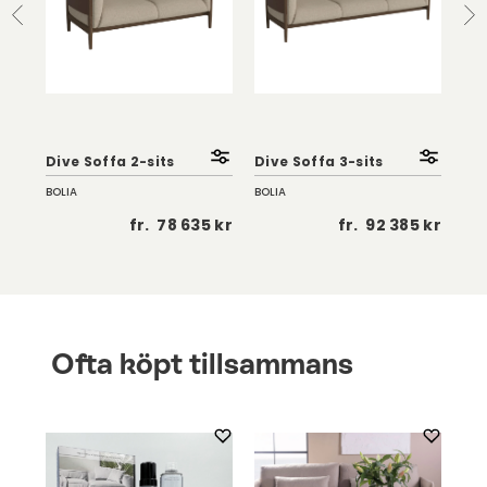
Dive Soffa 2-sits
Dive Soffa 3-sits
Div
BOLIA
BOLIA
BOL
 kr
fr.
78 635 kr
fr.
92 385 kr
Ofta köpt tillsammans