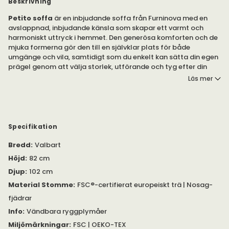
Beskrivning
Petito soffa
är en inbjudande soffa från Furninova med en
avslappnad, inbjudande känsla som skapar ett varmt och
harmoniskt uttryck i hemmet. Den generösa komforten och de
mjuka formerna gör den till en självklar plats för både
umgänge och vila, samtidigt som du enkelt kan sätta din egen
prägel genom att välja storlek, utförande och tyg efter din
personliga stil.
Läs mer
Petito erbjuds i flera storlekar som rak soffa eller hörnsoffa
och kan anpassas med ett brett urval av utföranden och tyger
för att passa olika hem och behov.
Specifikation
Petito soffa har avtagbar klädsel som är enkel att underhålla
Bredd
:
Valbart
och tvätta enligt tvättråd, samt möjlighet att köpa till extra
klädsel för att enkelt förändra uttrycket över tid.
Höjd
:
82 cm
Djup
:
102 cm
Komforten C2 består av fjäderfyllning som ger en mjuk och
omslutande känsla. Komforten C4 består av syntetiskt dun
Material Stomme
:
FSC®-certifierat europeiskt trä | Nosag-
med mjuk dunliknande sittkänsla. Passar även dunallergiker.
fjädrar
Ryggplymåerna är vändbara.
Info
:
Vändbara ryggplymåer
Petito rak soffa levereras i ett stycke, vilket är viktigt att ta
Miljömärkningar
:
FSC | OEKO-TEX