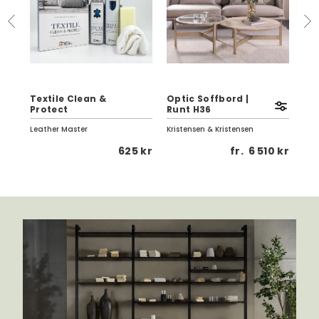
Textile Clean &
Optic Soffbord |
Eag
Protect
Runt H36
Vi
Leather Master
Kristensen & Kristensen
Birg
 kr
625 kr
fr.
6 510 kr