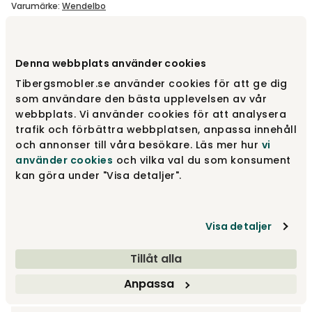
Varumärke
:
Wendelbo
Designa själv
Denna webbplats använder cookies
Gör dina val
Tibergsmobler.se använder cookies för att ge dig
som användare den bästa upplevelsen av vår
webbplats. Vi använder cookies för att analysera
Rekommenderade tillval
trafik och förbättra webbplatsen, anpassa innehåll
och annonser till våra besökare. Läs mer hur
vi
Rekommenderade tillval
använder cookies
och vilka val du som konsument
kan göra under "Visa detaljer".
fr.
30 845 kr
Visa detaljer
Gör dina val
Tillåt alla
Fri frakt över 1.500 kr
Prisgaranti
Anpassa