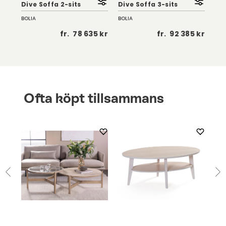
Dive Soffa 2-sits
Dive Soffa 3-sits
Div
BOLIA
BOLIA
BOL
 kr
fr.
78 635 kr
fr.
92 385 kr
Ofta köpt tillsammans