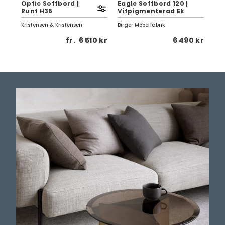
Optic Soffbord |
Eagle Soffbord 120 |
Ea
Runt H36
Vitpigmenterad Ek
| V
Kristensen & Kristensen
Birger Möbelfabrik
Birg
 kr
fr.
6 510 kr
6 490 kr