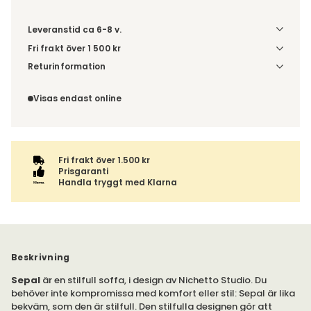
Leveranstid ca 6-8 v.
Fri frakt över 1 500 kr
Välj utförande via 'Gör dina val' för fraktinformation på din
Returinformation
kombination.
Du beställer produkten efter dina val och omfattas därför
inte av ångerrätten.
Visas endast online
Fri frakt över 1.500 kr
Prisgaranti
Handla tryggt med Klarna
Beskrivning
Sepal
är en stilfull soffa, i design av Nichetto Studio. Du
behöver inte kompromissa med komfort eller stil: Sepal är lika
bekväm, som den är stilfull. Den stilfulla designen gör att