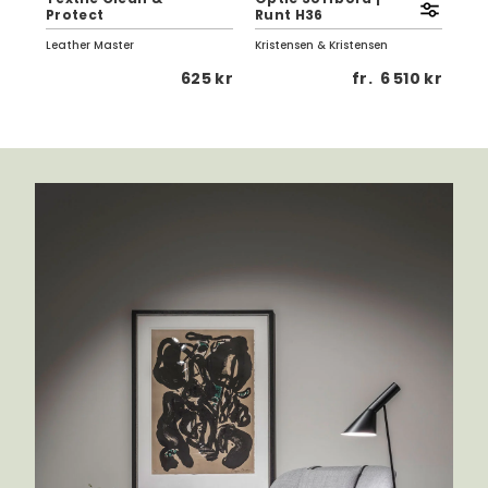
Protect
Runt H36
Vi
Leather Master
Kristensen & Kristensen
Birg
0 kr
625 kr
fr.
6 510 kr