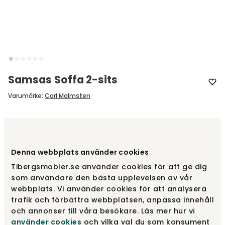
Samsas Soffa 2-sits
Varumärke
:
Carl Malmsten
Välj modell
2-sits | 155 cm
Denna webbplats använder cookies
2-sits | 155 cm
fr.
56 800 kr
Tibergsmobler.se använder cookies för att ge dig
som användare den bästa upplevelsen av vår
webbplats. Vi använder cookies för att analysera
3-sits | 180 cm
trafik och förbättra webbplatsen, anpassa innehåll
fr.
57 800 kr
och annonser till våra besökare. Läs mer hur
vi
använder cookies
och vilka val du som konsument