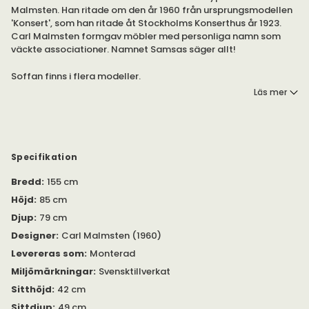
Malmsten. Han ritade om den år 1960 från ursprungsmodellen
'Konsert', som han ritade åt Stockholms Konserthus år 1923.
Carl Malmsten formgav möbler med personliga namn som
väckte associationer. Namnet Samsas säger allt!
Soffan finns i flera modeller.
Läs mer
Samsas är en sittvänlig soffa, formgiven av Carl Malmsten år
1960. Han skapade sina möbler som man skapar ett konstverk.
Han ville uttrycka någonting: en känsla eller en egenskap.
Detta blir tydligt i namnet på möblerna, inte minst i Samsas!
Specifikation
Soffan har en sits på nozagbotten. Stoppningen är tillverkad
Bredd
:
155 cm
av kallskum, polyeter och fiberfill. Benen är tillverkade i ek. De
kan höjas med upp till 5 centimeter.
Höjd
:
85 cm
Djup
:
79 cm
Hos oss hittar du bland annat tyget Varese från Designers
Guild. Du är varmt välkommen att kontakta oss om du behöver
Designer
:
Carl Malmsten (1960)
hjälp med att välja tyg eller läder.
Levereras som
:
Monterad
Miljömärkningar
:
Svensktillverkat
Sitthöjd
:
42 cm
Sittdjup
:
49 cm