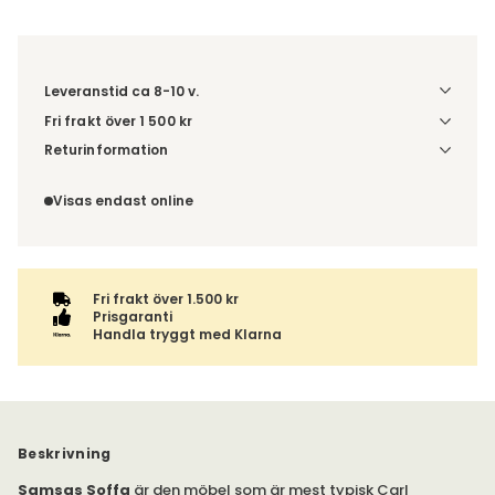
Leveranstid ca 8-10 v.
Fri frakt över 1 500 kr
Välj utförande via 'Gör dina val' för fraktinformation på din
Returinformation
kombination.
Du beställer produkten efter dina val och omfattas därför
inte av ångerrätten.
Visas endast online
Fri frakt över 1.500 kr
Prisgaranti
Handla tryggt med Klarna
Beskrivning
Samsas Soffa
är den möbel som är mest typisk Carl