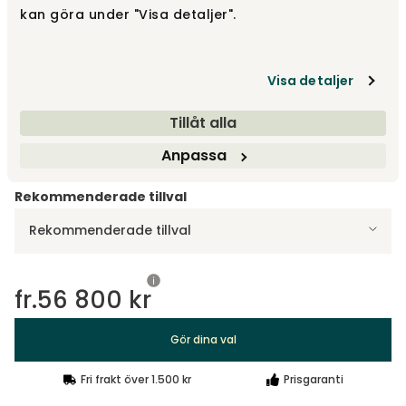
kan göra under "Visa detaljer".
3-sits, Svängd | 200 cm
fr.
75 700 kr
Visa detaljer
Designa själv
Tillåt alla
Gör dina val
Anpassa
Rekommenderade tillval
Rekommenderade tillval
fr.
56 800 kr
Gör dina val
Fri frakt över 1.500 kr
Prisgaranti