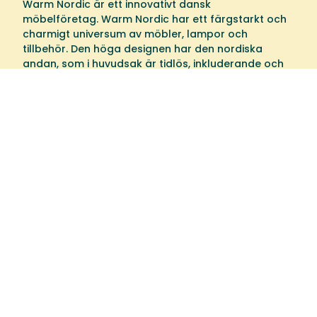
Warm Nordic är ett innovativt dansk
möbelföretag. Warm Nordic har ett färgstarkt och
charmigt universum av möbler, lampor och
tillbehör. Den höga designen har den nordiska
andan, som i huvudsak är tidlös, inkluderande och
varm.
Välkommen till oss
Tibergs Möbler har funnits på Bangatan 19 i
Majorna, Göteborg sedan 1923 och är idag
stolta över att sälja och leverera möbler till
hela Sverige. Med 3.000 m² fördelat på fem
våningar, är vår butik fylld med alltifrån