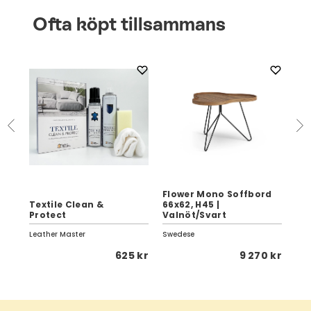
Ofta köpt tillsammans
Flower Mono Soffbord
Textile Clean &
66x62, H45 |
Eag
Protect
Valnöt/Svart
Vi
Leather Master
Swedese
Birg
 kr
625 kr
9 270 kr