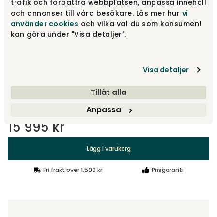
trafik och förbättra webbplatsen, anpassa innehåll
och annonser till våra besökare. Läs mer hur
vi
använder cookies
och vilka val du som konsument
Grey Melange
15 995 kr
kan göra under "Visa detaljer".
Visa detaljer
Burnt Orange
15 995 kr
Tillåt alla
Visa fler +1
Anpassa
15 995 kr
Lägg i varukorg
Fri frakt över 1.500 kr
Prisgaranti