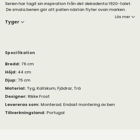
Serien har tagit sin inspiration från det dekadenta 1920-talet.
De smala benen gör att pallen nästan flyter ovan marken.
Kombinera gärna med Galore soffa eller soffmoduler.
Läs mer
Tyger
Välj mellan flera olika tyger från Kvadrat (Canvas) och Neotex
(Ritz sammetstyg) i mjuka typiska Warm Nordic färger.
Specifikation
Bredd
:
76 cm
Höjd
:
44 cm
Djup
:
75 cm
Material
:
Tyg, Kallskum, Fjädrar, Trä
Designer
:
Rikke Frost
Levereras som
:
Monterad. Endast montering av ben
Tillverkningsland
:
Portugal