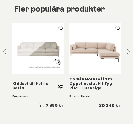
Fler populära produkter
Corwin Hörnsoffa m
ya
Klädsel till Petito
Öppet Avslut H | Tyg
Jop
Soffa
Rita 1 Ljusbeige
Ali
Furninova
Rowico Home
Row
 kr
fr.
7 985 kr
30 340 kr