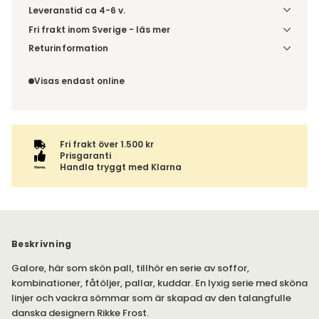
Leveranstid ca 4-6 v.
Fri frakt inom Sverige - läs mer
Denna vara skickas till din port/tomtgräns. Innan leverans
Returinformation
blir du aviserad om vilken tidpunkt leveransen beräknas.
Du beställer produkten efter dina val och omfattas därför
Beställs varan ihop med andra produkter skickas hela
inte av ångerrätten.
Visas endast online
ordern tillsammans.
Fri frakt över 1.500 kr
Prisgaranti
Handla tryggt med Klarna
Beskrivning
Galore, här som skön pall, tillhör en serie av soffor,
kombinationer, fåtöljer, pallar, kuddar. En lyxig serie med sköna
linjer och vackra sömmar som är skapad av den talangfulle
danska designern Rikke Frost.