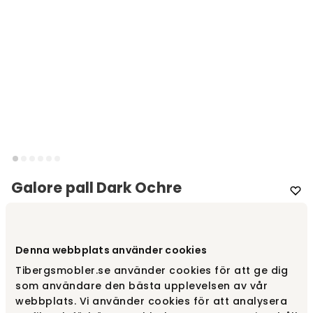
Galore pall Dark Ochre
Varumärke
:
Warm Nordic
Denna webbplats använder cookies
Välj färg
Dark Ochre
Tibergsmobler.se använder cookies för att ge dig
som användare den bästa upplevelsen av vår
Dark Ochre
15 995 kr
webbplats. Vi använder cookies för att analysera