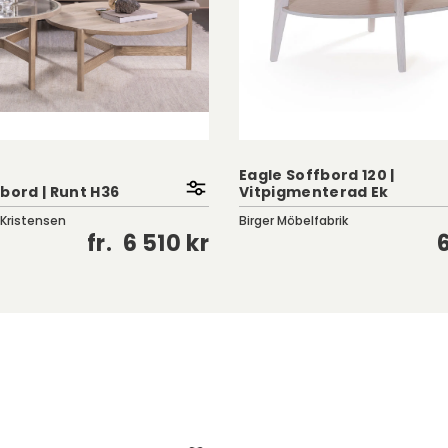
Eagle Soffbord 120 |
bord | Runt H36
Vitpigmenterad Ek
 Kristensen
Birger Möbelfabrik
fr.
6 510 kr