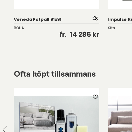
Veneda Fotpall 91x91
Impulse 
BOLIA
Sits
kr
fr.
14 285 kr
Ofta köpt tillsammans