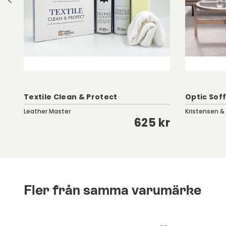
Textile Clean & Protect
Optic Soff
Leather Master
Kristensen &
kr
625 kr
Fler från samma varumärke