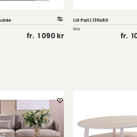
Kudde
Lill Pall | 135x60
Sits
fr.
1 090 kr
fr.
1