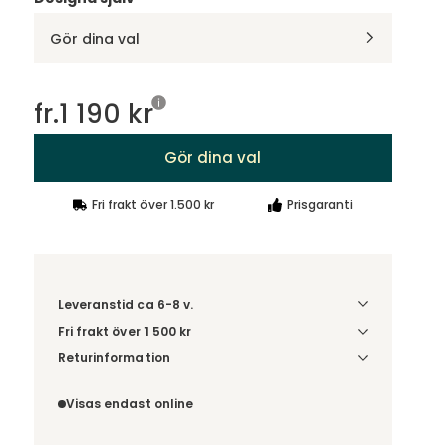
Gör dina val
fr.
1 190 kr
Gör dina val
Fri frakt över 1.500 kr
Prisgaranti
Leveranstid ca 6-8 v.
Fri frakt över 1 500 kr
Välj utförande via 'Gör dina val' för
Returinformation
fraktinformation på din kombination.
Du beställer produkten efter dina val och
omfattas därför inte av ångerrätten.
Visas endast online