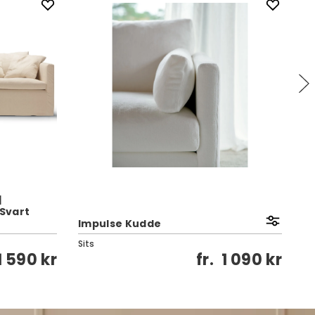
|
 Svart
Impulse Kudde
Li
Sits
Si
1 590 kr
fr.
1 090 kr