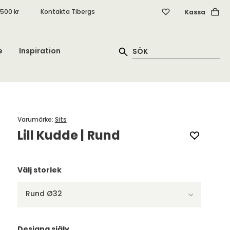
.500 kr
Kontakta Tibergs
Kassa
e
Inspiration
Varumärke
:
Sits
Lill Kudde | Rund
Välj storlek
Rund Ø32
Designa själv