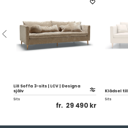
Lill Soffa 3-sits | LCV | Designa
själv
Klädsel till
Sits
Sits
kr
fr.
29 490 kr