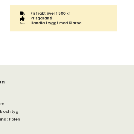
Fri frakt över 1.500 kr
Prisgaranti
Handla tryggt med Klarna
on
cm
ek och tyg
and
:
Polen