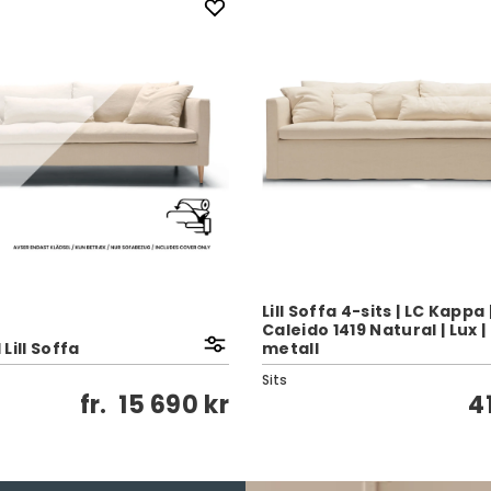
Lill Soffa 4-sits | LC Kappa 
Caleido 1419 Natural | Lux |
 Lill Soffa
metall
Sits
fr.
15 690 kr
4