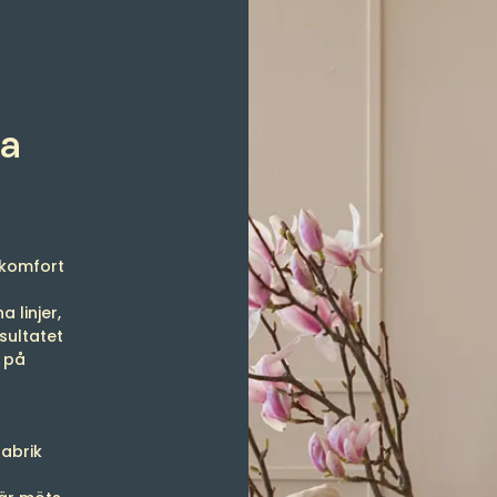
da
 komfort
 linjer,
sultatet
e på
fabrik