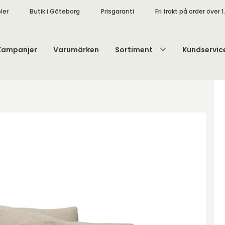
ler
Butik i Göteborg
Prisgaranti
Fri frakt på order över 1
Kampanjer
Varumärken
Sortiment
Kundservic