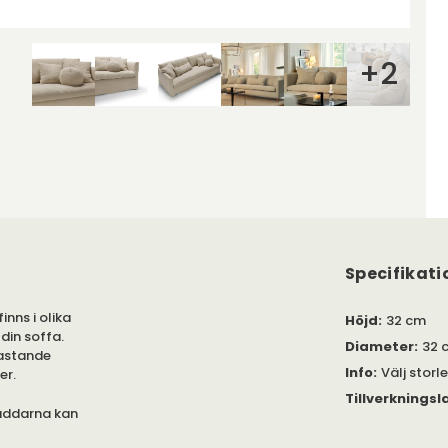
+
2
Specifikati
inns i olika
Höjd
:
32 cm
din soffa.
Diameter
:
32 
lastande
Info
:
Välj storl
er.
Tillverkningsl
Kuddarna kan