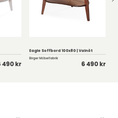
Eagle Soffbord 100x80 | Valnöt
M
Birger Möbelfabrik
Cl
6 490 kr
6 490 kr