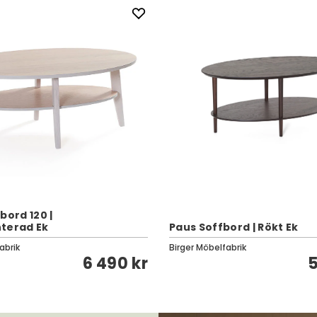
bord 120 |
terad Ek
Paus Soffbord | Rökt Ek
abrik
Birger Möbelfabrik
6 490 kr
5