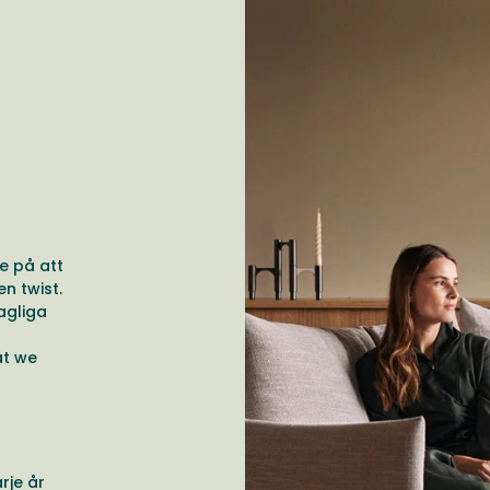
e på att
n twist.
agliga
at we
rje år