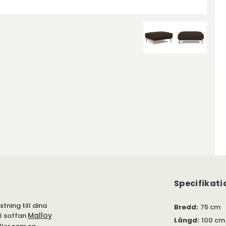
Specifikati
stning till dina
Bredd
:
75 cm
Malloy
ll soffan
Längd
:
100 cm