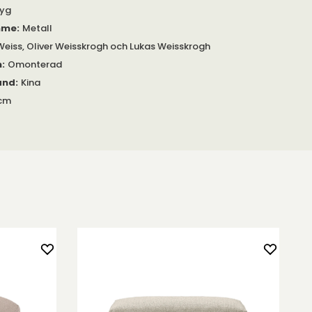
Tyg
mme
:
Metall
Weiss, Oliver Weisskrogh och Lukas Weisskrogh
m
:
Omonterad
and
:
Kina
 cm