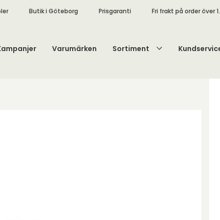
ler
Butik i Göteborg
Prisgaranti
Fri frakt på order över 1
Kampanjer
Varumärken
Sortiment
Kundservic