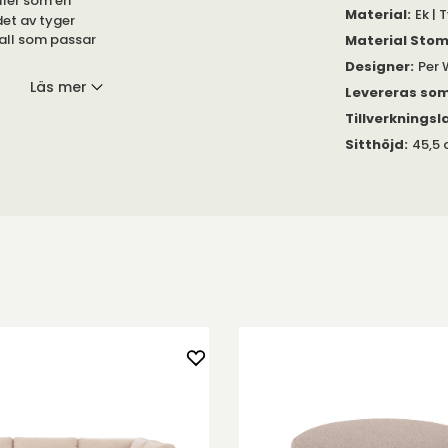
ller som en
Material
:
Ek | 
det av tyger
pall som passar
Material Sto
Designer
:
Per 
Läs mer
Levereras so
ood
– en
e av lackerad
Tillverkningsl
Sitthöjd
:
45,5