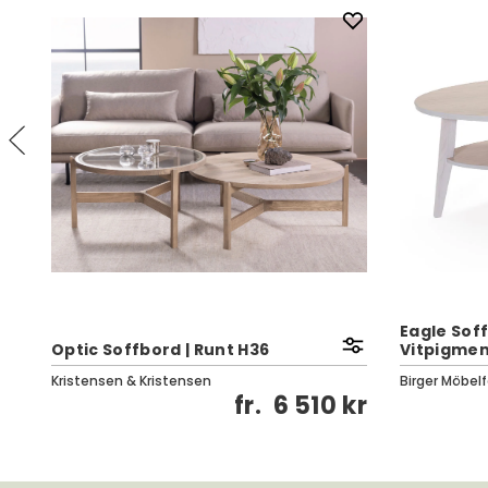
Eagle Soff
Optic Soffbord | Runt H36
Vitpigmen
Kristensen & Kristensen
Birger Möbelf
kr
fr.
6 510 kr