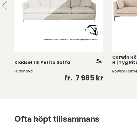
Corwin Hö
Klädsel till Petito Soffa
H | Tyg Rit
Furninova
Rowico Hom
kr
fr.
7 985 kr
Ofta köpt tillsammans