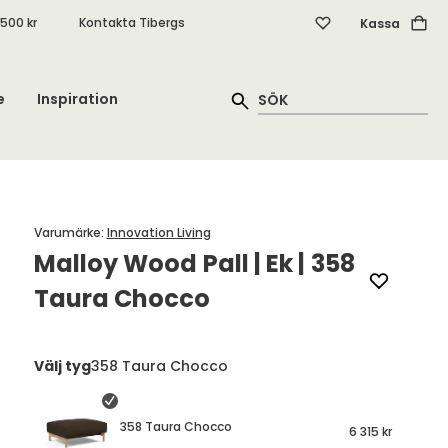
.500 kr
Kontakta Tibergs
Kassa
e
Inspiration
Varumärke
:
Innovation Living
Malloy Wood Pall | Ek | 358
Taura Chocco
Välj tyg
358 Taura Chocco
358 Taura Chocco
6 315 kr