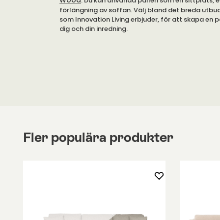
Wood
. Du kan använda pallen som en sittplats, e
förlängning av soffan. Välj bland det breda utbu
som Innovation Living erbjuder, för att skapa en 
dig och din inredning.
Pallen Malloy Wood är ett tillbehör till
Malloy W
bäddsoffa med samma namn. Benen är tillverkad
ek.
Fler populära produkter