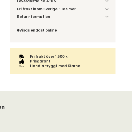
Leveranstid ca 4-6 v.
Fri frakt inom Sverige - läs mer
Denna vara skickas till din port/tomtgräns. Innan
Returinformation
leverans blir du aviserad om vilken tidpunkt
Du beställer produkten efter dina val och
leveransen beräknas. Beställs varan ihop med
omfattas därför inte av ångerrätten.
Visas endast online
andra produkter skickas hela ordern tillsammans.
Fri frakt över 1.500 kr
Prisgaranti
Handla tryggt med Klarna
on