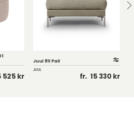
01
Juul 911 Pall
Li
JUUL
Si
5 525 kr
fr.
15 330 kr