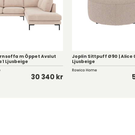
rnsoffa m Öppet Avslut
Joplin Sittpuff Ø90 | Alice 
a 1 Ljusbeige
Ljusbeige
e
Rowico Home
30 340 kr