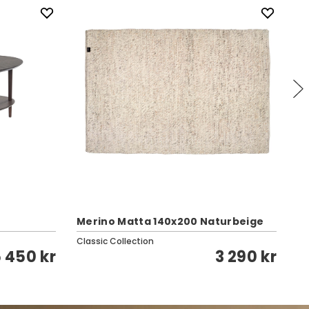
Merino Matta 140x200 Naturbeige
Ru
Classic Collection
Cl
 450 kr
3 290 kr