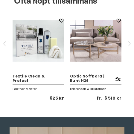
Ofta köpt tillsammans
Textile Clean &
Optic Soffbord |
Eag
Protect
Runt H36
Vi
Leather Master
Kristensen & Kristensen
Birg
1 kr
625 kr
fr.
6 510 kr