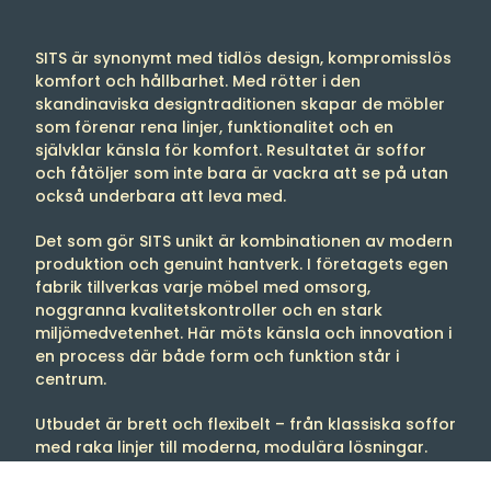
SITS är synonymt med tidlös design, kompromisslös
komfort och hållbarhet. Med rötter i den
skandinaviska designtraditionen skapar de möbler
som förenar rena linjer, funktionalitet och en
självklar känsla för komfort. Resultatet är soffor
och fåtöljer som inte bara är vackra att se på utan
också underbara att leva med.
Det som gör SITS unikt är kombinationen av modern
produktion och genuint hantverk. I företagets egen
fabrik tillverkas varje möbel med omsorg,
noggranna kvalitetskontroller och en stark
miljömedvetenhet. Här möts känsla och innovation i
en process där både form och funktion står i
centrum.
Utbudet är brett och flexibelt – från klassiska soffor
med raka linjer till moderna, modulära lösningar.
Med hundratals tyger, färger och materialval kan