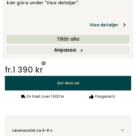
kan göra under "Visa detaljer".
55x55 centimeter
fr.
1 590 kr
Visa detaljer
Designa själv
Tillåt alla
Gör dina val
Anpassa
fr.
1 390 kr
Gör dina val
Fri frakt över 1.500 kr
Prisgaranti
Leveranstid ca 6-8 v.