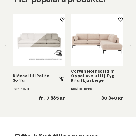
Corwin Hörnsoffa m
Klädsel till Petito
Öppet Avslut H | Tyg
Jop
Soffa
Rita 1 Ljusbeige
Ali
Furninova
Rowico Home
Row
 kr
fr.
7 985 kr
30 340 kr