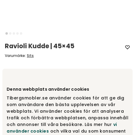
Ravioli Kudde | 45×45
Varumärke
:
Sits
Välj storlek
45x45 centimeter
Denna webbplats använder cookies
45x45 centimeter
fr.
1 390 kr
Tibergsmobler.se använder cookies för att ge dig
som användare den bästa upplevelsen av vår
webbplats. Vi använder cookies för att analysera
65x35 centimeter
trafik och förbättra webbplatsen, anpassa innehåll
fr.
1 290 kr
och annonser till våra besökare. Läs mer hur
vi
använder cookies
och vilka val du som konsument