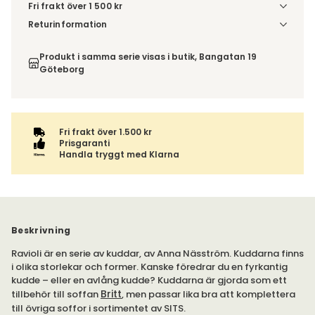
Fri frakt över 1 500 kr
Välj utförande via 'Gör dina val' för fraktinformation på din
Returinformation
kombination.
Du beställer produkten efter dina val och omfattas därför
inte av ångerrätten.
Produkt i samma serie visas i butik, Bangatan 19
Göteborg
Fri frakt över 1.500 kr
Prisgaranti
Handla tryggt med Klarna
Beskrivning
Ravioli är en serie av kuddar, av Anna Näsström. Kuddarna finns
i olika storlekar och former. Kanske föredrar du en fyrkantig
kudde – eller en avlång kudde? Kuddarna är gjorda som ett
Britt
tillbehör till soffan
, men passar lika bra att komplettera
till övriga soffor i sortimentet av SITS.