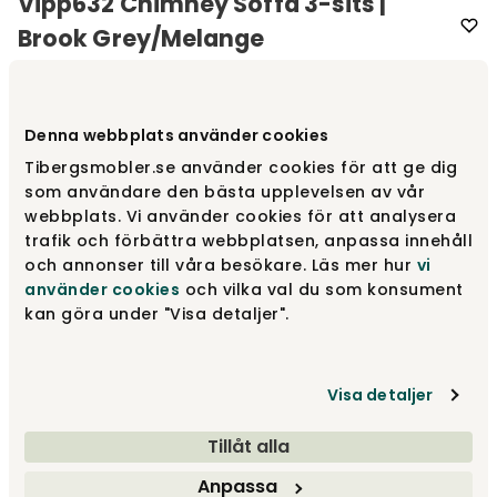
Vipp632 Chimney Soffa 3-sits |
Brook Grey/Melange
Varumärke
:
Vipp
Denna webbplats använder cookies
Välj färg
Brook Grey/Melange
Tibergsmobler.se använder cookies för att ge dig
som användare den bästa upplevelsen av vår
Brook Grey/Melange
54 995 kr
webbplats. Vi använder cookies för att analysera
trafik och förbättra webbplatsen, anpassa innehåll
och annonser till våra besökare. Läs mer hur
vi
använder cookies
och vilka val du som konsument
Brook Beige/Chestnut
54 995 kr
kan göra under "Visa detaljer".
Visa detaljer
Wavy Off White/Light Grey
54 995 kr
Tillåt alla
Visa fler +3
Anpassa