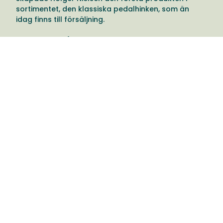
sortimentet, den klassiska pedalhinken, som än
idag finns till försäljning.
Pedalhinken sådde fröet till Vipp, som idag erbjuder
en bred variation av produkter: från
badrumstillbehör, till möbler och kompletta kök.
Visionen hos Vipp är att använda de funktionella
principer Holger arbetade med och föra in dem i
sina produkter. Med designern Morten Bo Jensen i
spetsen designar Vipp tidlösa, hållbara produkter i
kvalitativa material.
Välkommen till oss