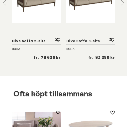
Dive Soffa 2-sits
Dive Soffa 3-sits
Div
BOLIA
BOLIA
BOL
 kr
fr.
78 635 kr
fr.
92 385 kr
Ofta köpt tillsammans