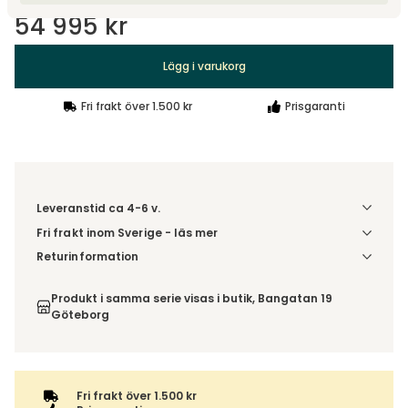
54 995 kr
Lägg i varukorg
Fri frakt över 1.500 kr
Prisgaranti
Leveranstid ca 4-6 v.
Fri frakt inom Sverige - läs mer
Denna vara skickas till din port/tomtgräns. Innan leverans
Returinformation
blir du aviserad om vilken tidpunkt leveransen beräknas.
Du beställer produkten efter dina val och omfattas därför
Beställs varan ihop med andra produkter skickas hela
inte av ångerrätten.
Produkt i samma serie visas i butik, Bangatan 19
ordern tillsammans.
Göteborg
Fri frakt över 1.500 kr