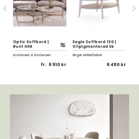
Optic Soffbord |
Eagle Soffbord 120 |
Bo
Runt H36
Vitpigmenterad Ek
| B
Kristensen & Kristensen
Birger Möbelfabrik
Row
 kr
fr.
6 510 kr
6 490 kr