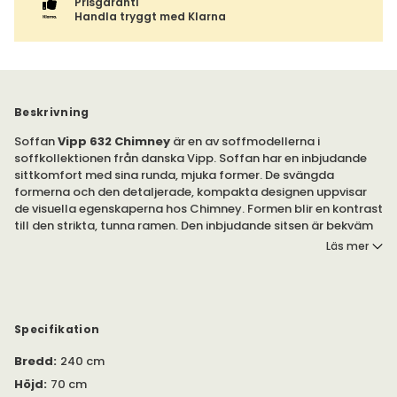
Prisgaranti
Handla tryggt med Klarna
Beskrivning
Soffan
Vipp 632 Chimney
är en av soffmodellerna i
soffkollektionen från danska Vipp. Soffan har en inbjudande
sittkomfort med sina runda, mjuka former. De svängda
formerna och den detaljerade, kompakta designen uppvisar
de visuella egenskaperna hos Chimney. Formen blir en kontrast
till den strikta, tunna ramen. Den inbjudande sitsen är bekväm
att sitta på. Stoppningen ger stöd för ländrygg, rygg och
Läs mer
svank. Det gör att du kan sitta bekvämt i Vipp 632 Chimney
länge – med stabilt stöd för kroppen.
Chimney är en exceptionellt vacker, och välgjord, soffa i
genomgående mycket hög kvalitet i stomme, stoppning och
Specifikation
tyg. För dig som önskar en soffa utöver det vanliga.
Bredd
:
240 cm
Soffan har en stabil konstruktion. Stommen är tillverkad av
Höjd
:
70 cm
stål, och trä. Stoppningen av skum, polyfiber och naturfjäder