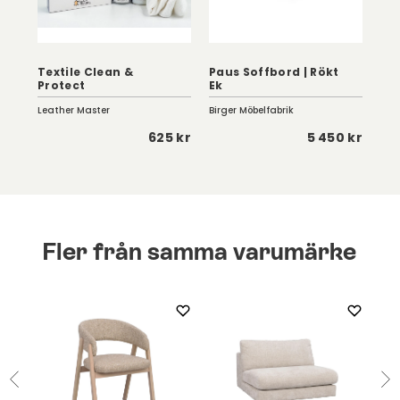
Fl
Textile Clean &
Paus Soffbord | Rökt
66x
t
Protect
Ek
Va
Leather Master
Birger Möbelfabrik
Swe
 kr
625 kr
5 450 kr
Fler från samma varumärke