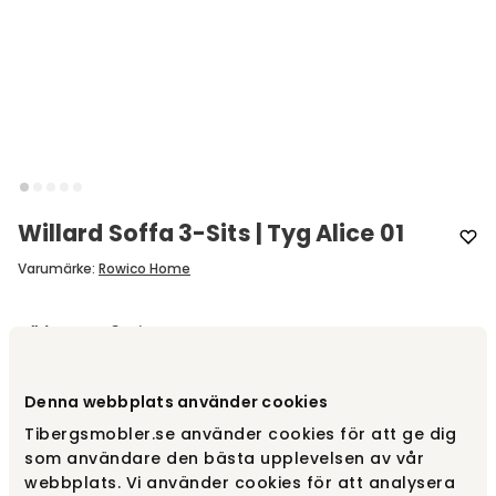
Willard Soffa 3-Sits | Tyg Alice 01
Varumärke
:
Rowico Home
Välj modell
3-sits
3-sits
17 045 kr
Denna webbplats använder cookies
Fåtal i lager
Tibergsmobler.se använder cookies för att ge dig
som användare den bästa upplevelsen av vår
webbplats. Vi använder cookies för att analysera
3-sits | Schäslong, Vänster