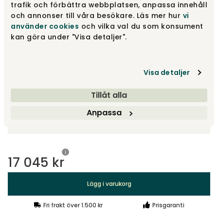
21 830 kr
trafik och förbättra webbplatsen, anpassa innehåll
och annonser till våra besökare. Läs mer hur
vi
använder cookies
och vilka val du som konsument
kan göra under "Visa detaljer".
3-sits | Schäslong, Höger
21 830 kr
Visa fler +3
Visa detaljer
Tillåt alla
Välj tyg
Anpassa
Alice 01 | Ljusbeige
17 045 kr
Lägg i varukorg
Fri frakt över 1.500 kr
Prisgaranti