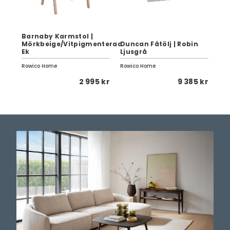
Barnaby Karmstol |
60
Mörkbeige/Vitpigmenterad
Duncan Fåtölj | Robin
Fal
Ek
Ek
Ljusgrå
Lj
Rowico Home
Rowico Home
Row
 kr
2 995 kr
9 385 kr