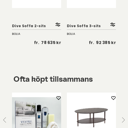
Dive Soffa 2-sits
Dive Soffa 3-sits
Div
BOLIA
BOLIA
BOL
 kr
fr.
78 635 kr
fr.
92 385 kr
Ofta köpt tillsammans