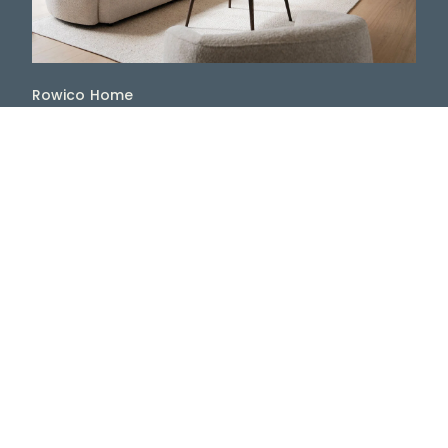
Rowico Home
Rowico Home -
skandinaviska möbler
från Sverige
Upptäck Rowico Home hos Nordic Room – ett
svenskt möbelvarumärke med skandinavisk design,
naturliga material och möbler skapade för ett hem
att leva i. Hos oss hittar du hela Rowico Homes
sortiment med bland annat matbord, stolar, soffor,
fåtöljer, soffbord, förvaringsmöbler och möbler för
sovrummet.
Rowico Home kombinerar funktion, komfort och ett