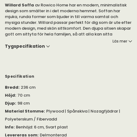
Willard Soffa
av Rowico Home har en modern, minimalistisk
design som smälter in i det moderna hemmet. Soffan har
mjuka, runda former som bjuder in till varma samtal och
mysiga stunder. Willard passar perfekt för dig som är ute efter
modern design, med skön sittkomfort. Den djupa sitsen skapar
gott om sittyta för hela familjen, så att alla kan sitta
bekvämt.
Läs mer
Tygspecifikation
Soffan finns i olika modeller, i olika tyger.
Observera!
Schäslongen är sedd framifrån.
Serien Willard, av Rowico Home. Serien är kännetecknad av sin
moderna, minimalistiska design. Willard finns i olika modeller,
Specifikation
med eller utan schäslong. Observera!
Bredd
:
236 cm
Serien är FSC-certifierad, vilket innebär att allt trä kommer
Höjd
:
70 cm
från ansvarsfullt skogsbruk i Europa.
Djup
:
98 cm
Du kan välja mellan två olika tyger: Brenda 34 och Alice 01. Läs
Material Stomme
:
Plywood | Spånskiva | Nozagfjädrar |
mer nedan, under 'Tygspecifikation'.
Polyeterskum / Fibervadd
Info
:
Benhöjd: 6 cm, Svart plast
Levereras som
:
Delmonterad