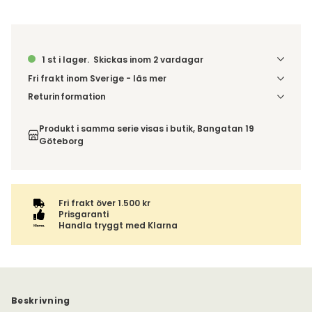
1 st i lager.
Skickas inom 2 vardagar
Fri frakt inom Sverige - läs mer
Denna vara skickas till din port/tomtgräns. Innan leverans
Returinformation
blir du aviserad om vilken tidpunkt leveransen beräknas.
Du har 14 dagars ångerrätt från den dag du tog emot din
Beställs varan ihop med andra produkter skickas hela
order, enligt
distansavtalslagen.
Produkt i samma serie visas i butik, Bangatan 19
ordern tillsammans.
Göteborg
Fri frakt över 1.500 kr
Prisgaranti
Handla tryggt med Klarna
Beskrivning