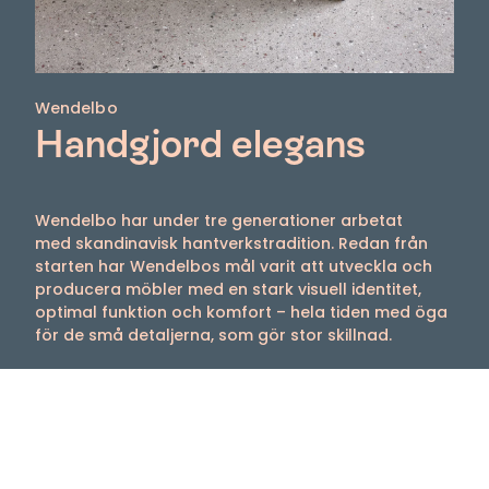
Wendelbo
Handgjord elegans
Wendelbo har under tre generationer arbetat
med skandinavisk hantverkstradition. Redan från
starten har Wendelbos mål varit att utveckla och
producera möbler med en stark visuell identitet,
optimal funktion och komfort – hela tiden med öga
för de små detaljerna, som gör stor skillnad.
Med en stark känsla för aktuella trender och för
livet – hemma, på arbetsplatsen eller var man än
träffas – erbjuder Wendelbo möbler som
karaktäriseras av en tydlig identitet och enkel
komfort.