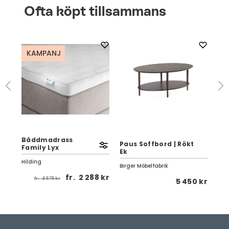
Ofta köpt tillsammans
KAMPANJ
Bäddmadrass
Paus Soffbord | Rökt
Kli
Family Lyx
Ek
| V
Hilding
Birger Möbelfabrik
Tor
fr.
2 288 kr
fr.
4 575 kr
 kr
5 450 kr