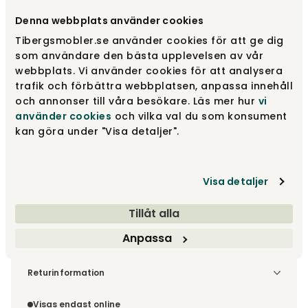
Denna webbplats använder cookies
Designa själv
Tibergsmobler.se använder cookies för att ge dig
Gör dina val
som användare den bästa upplevelsen av vår
webbplats. Vi använder cookies för att analysera
trafik och förbättra webbplatsen, anpassa innehåll
fr.
11 045 kr
och annonser till våra besökare. Läs mer hur
vi
använder cookies
och vilka val du som konsument
Gör dina val
kan göra under "Visa detaljer".
Fri frakt över 1.500 kr
Prisgaranti
Visa detaljer
Tillåt alla
Anpassa
Leveranstid ca 6-8 v.
Fri frakt över 1 500 kr
Välj utförande via 'Gör dina val' för fraktinformation på din
Returinformation
kombination.
Du beställer produkten efter dina val och omfattas därför
inte av ångerrätten.
Visas endast online