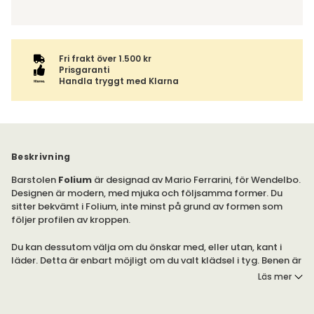
Fri frakt över 1.500 kr
Prisgaranti
Handla tryggt med Klarna
Beskrivning
Barstolen
Folium
är designad av Mario Ferrarini, för Wendelbo.
Designen är modern, med mjuka och följsamma former. Du
sitter bekvämt i Folium, inte minst på grund av formen som
följer profilen av kroppen.
Du kan dessutom välja om du önskar med, eller utan, kant i
läder. Detta är enbart möjligt om du valt klädsel i tyg. Benen är
tillverkade av pulverlackerat stål.
Läs mer
Stolen är en del av serien Folium, av Wendelbo. Serien består