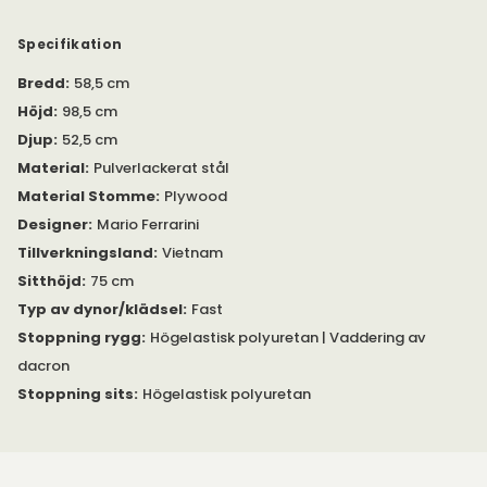
även av en matsalsstol och en fåtölj.
Specifikation
Bredd
:
58,5 cm
Höjd
:
98,5 cm
Djup
:
52,5 cm
Material
:
Pulverlackerat stål
Material Stomme
:
Plywood
Designer
:
Mario Ferrarini
Tillverkningsland
:
Vietnam
Sitthöjd
:
75 cm
Typ av dynor/klädsel
:
Fast
Stoppning rygg
:
Högelastisk polyuretan | Vaddering av
dacron
Stoppning sits
:
Högelastisk polyuretan