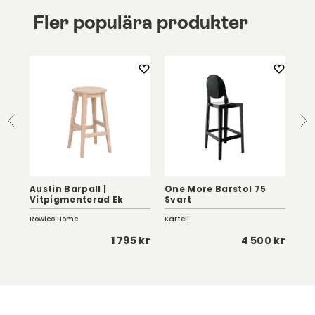
Fler populära produkter
Austin Barpall |
One More Barstol 75
Mis
Vitpigmenterad Ek
Svart
SH6
Rowico Home
Kartell
Sto
 kr
1 795 kr
4 500 kr