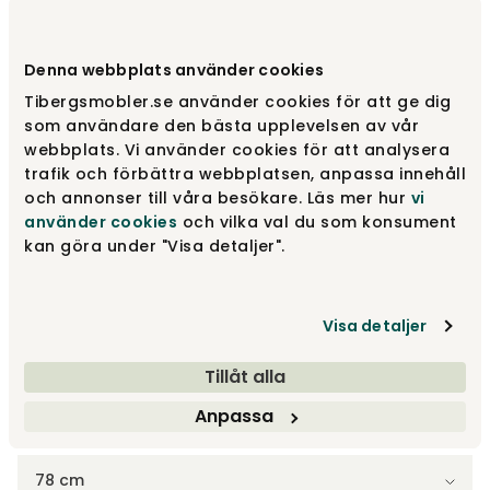
Välj utförande
Mörkgrå 62
Denna webbplats använder cookies
Tibergsmobler.se använder cookies för att ge dig
Mörkgrå 62
14 450 kr
som användare den bästa upplevelsen av vår
webbplats. Vi använder cookies för att analysera
trafik och förbättra webbplatsen, anpassa innehåll
och annonser till våra besökare. Läs mer hur
vi
Oljad ek
14 450 kr
använder cookies
och vilka val du som konsument
kan göra under "Visa detaljer".
Vitoljad ek
14 450 kr
Visa detaljer
Visa fler +1
Tillåt alla
Anpassa
Välj sitthöjd
78 cm