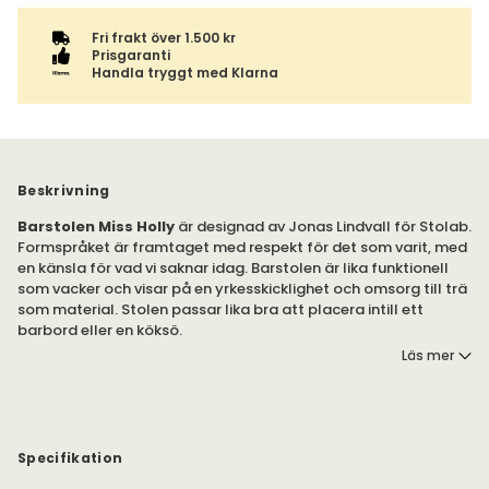
Fri frakt över 1.500 kr
Prisgaranti
Handla tryggt med Klarna
Beskrivning
Barstolen Miss Holly
är designad av Jonas Lindvall för Stolab.
Formspråket är framtaget med respekt för det som varit, med
en känsla för vad vi saknar idag. Barstolen är lika funktionell
som vacker och visar på en yrkesskicklighet och omsorg till trä
som material. Stolen passar lika bra att placera intill ett
barbord eller en köksö.
Läs mer
Miss Holly barstol erbjuds i två olika sitthöjder 63 cm och 78
cm och kan väljas i flera olika färger.
Miss Holly barstol är en elegant och tidlös möbel, tillverkad i
massiv ek med en kvalitet som känns i varje detalj. Den finns i
Specifikation
flera vackra utföranden – svart, mörkgrå, vitoljad eller oljad ek