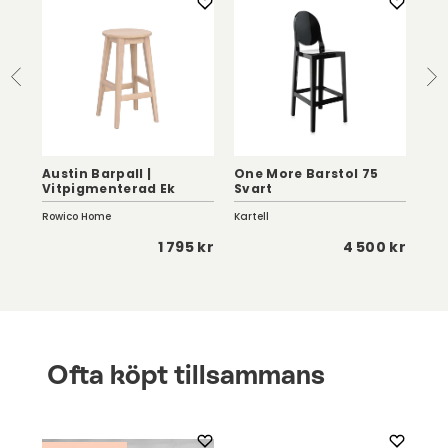
Austin Barpall |
One More Barstol 75
Mis
Vitpigmenterad Ek
Svart
SH6
Rowico Home
Kartell
Sto
 kr
1 795 kr
4 500 kr
Ofta köpt tillsammans