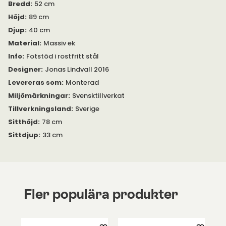
Bredd
:
52 cm
– vilket gör det enkelt att välja den variant som bäst passar
ditt hem och din personliga stil.
Höjd
:
89 cm
Djup
:
40 cm
För en komplett och harmonisk möblering kan Miss Holly
barstol kombineras med
Material
:
Massiv ek
Miss Holly barbord
– tillsammans
skapar de en stilfull helhet som passar lika bra i hemmets kök
Info
:
Fotstöd i rostfritt stål
som i sociala miljöer.
Designer
:
Jonas Lindvall 2016
Levereras som
:
Monterad
Miljömärkningar
:
Svensktillverkat
Tillverkningsland
:
Sverige
Sitthöjd
:
78 cm
Sittdjup
:
33 cm
Fler populära produkter