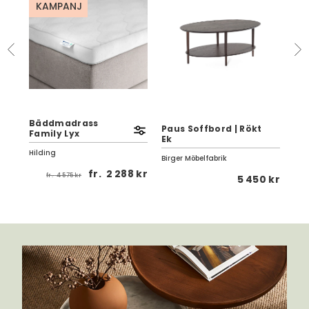
KAMPANJ
Bäddmadrass
n
Paus Soffbord | Rökt
Kli
Family Lyx
Ek
| V
Hilding
Birger Möbelfabrik
Tor
fr.
2 288 kr
fr.
4 575 kr
 kr
5 450 kr