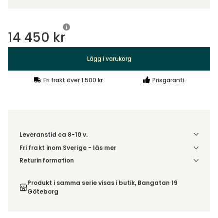
14 450 kr
Lägg i varukorg
Fri frakt över 1.500 kr
Prisgaranti
Leveranstid ca 8-10 v.
Fri frakt inom Sverige - läs mer
Denna vara skickas till din port/tomtgräns. Innan leverans
Returinformation
blir du aviserad om vilken tidpunkt leveransen beräknas.
Du beställer produkten efter dina val och omfattas därför
Beställs varan ihop med andra produkter skickas hela
inte av ångerrätten.
Produkt i samma serie visas i butik, Bangatan 19
ordern tillsammans.
Göteborg