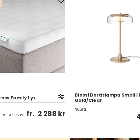
Blossi Bordslampa Small |
ss Family Lyx
Gold/Clear
Nuura
fr.
2 288 kr
fr.
4 575 kr