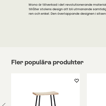
Mono är tillverkad i det revolutionerande materi
tillåter stolens design att bli utmanande samtidi
ren och enkel. Den överlappande designen i sitsen 
vara möjlig med traditionella laminerings tekniker.
massiv ek och sitsen i plywood med ekfanér (UP
naturlackad eller svartmålad. Fotstöd i metall.
Finns även som stol och som lounge-stol under e
Fler populära produkter