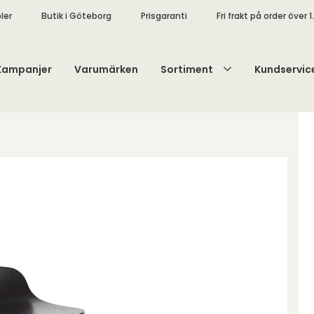
ler
Butik i Göteborg
Prisgaranti
Fri frakt på order över 1
Kampanjer
Varumärken
Sortiment
Kundservic