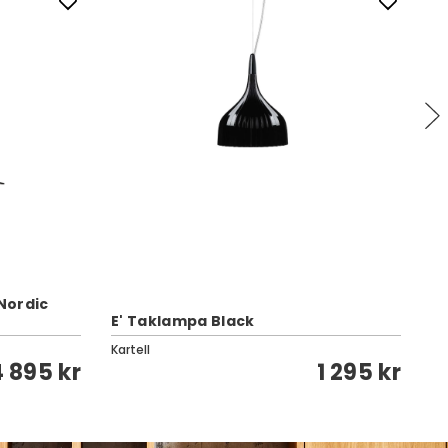
 Nordic
E' Taklampa Black
M
Kartell
Cl
4 895 kr
1 295 kr