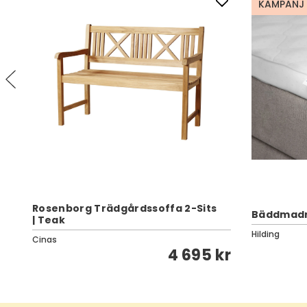
KAMPANJ
Rosenborg Trädgårdssoffa 2-Sits
Bäddmadra
| Teak
Hilding
Cinas
kr
4 695 kr