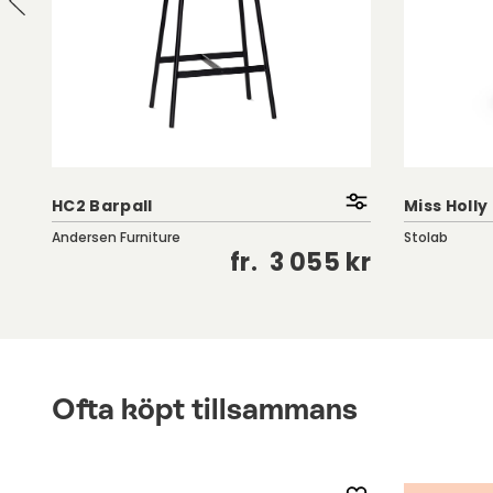
HC2 Barpall
Miss Holly
Andersen Furniture
Stolab
kr
fr.
3 055 kr
Ofta köpt tillsammans