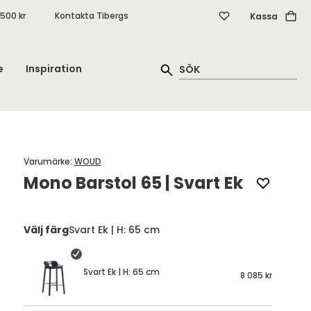
.500 kr
Kontakta Tibergs
Kassa
e
Inspiration
Varumärke
:
WOUD
Mono Barstol 65 | Svart Ek
Välj färg
Svart Ek | H: 65 cm
Svart Ek | H: 65 cm
8 085 kr