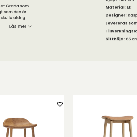
alet Grada som
Material
:
Ek
gt som den är
Designer
:
Kas
skulle aldrig
Levereras so
 Benen är i
Läs mer
M Grada) - matt
Tillverkningsl
Sitthöjd
:
65 c
gna produkter.