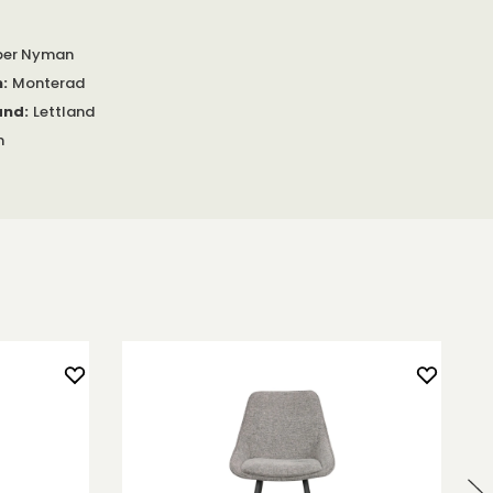
per Nyman
m
:
Monterad
and
:
Lettland
m