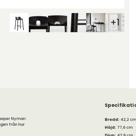
+
1
Specifikati
 Kasper Nyman
Bredd
:
42,2 c
agen från hur
Höjd
:
77,6 cm
Djup
:
42,8 cm