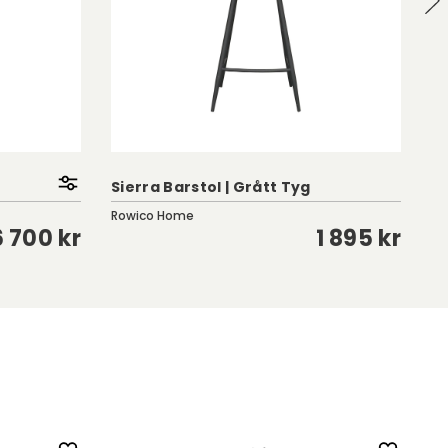
Sierra Barstol | Grått Tyg
Li
Rowico Home
Ro
6 700 kr
1 895 kr