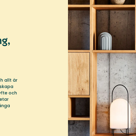
ng,
h allt är
 skapa
yfte och
etar
ånga