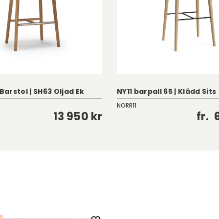
 Barstol | SH63 Oljad Ek
NY11 barpall 65 | Klädd Sits
NORR11
13 950 kr
fr.