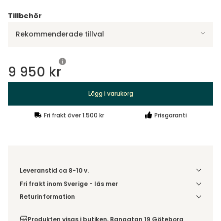
Tillbehör
Rekommenderade tillval
9 950 kr
Lägg i varukorg
Fri frakt över 1.500 kr
Prisgaranti
Leveranstid ca 8-10 v.
Fri frakt inom Sverige - läs mer
Denna vara skickas till din port/tomtgräns. Innan leverans
Returinformation
blir du aviserad om vilken tidpunkt leveransen beräknas.
Du beställer produkten efter dina val och omfattas därför
Beställs varan ihop med andra produkter skickas hela
inte av ångerrätten.
Produkten visas i butiken, Bangatan 19 Göteborg