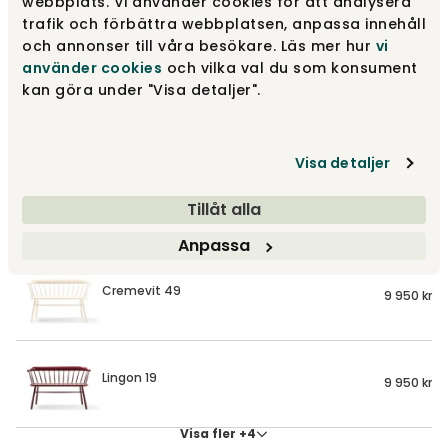
webbplats. Vi använder cookies för att analysera
Småland Bistro Köksoffa | Björk
trafik och förbättra webbplatsen, anpassa innehåll
och annonser till våra besökare. Läs mer hur
vi
Bistro Brun 75
använder cookies
och vilka val du som konsument
kan göra under "Visa detaljer".
Varumärke
:
Stolab
Välj utförande
Bistro Brun 75
Visa detaljer
Bistro Brun 75
Tillåt alla
9 950 kr
Anpassa
Cremevit 49
9 950 kr
Lingon 19
9 950 kr
Visa fler +4