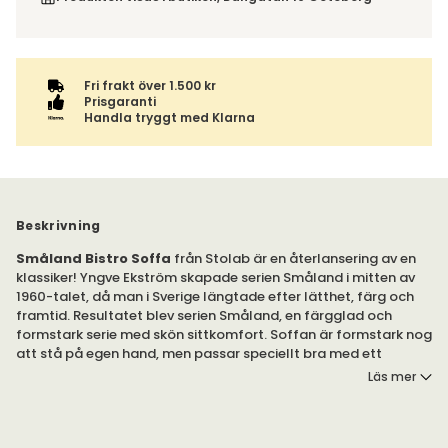
ordern tillsammans.
Fri frakt över 1.500 kr
Prisgaranti
Handla tryggt med Klarna
Beskrivning
Småland Bistro Soffa
från Stolab är en återlansering av en
klassiker! Yngve Ekström skapade serien Småland i mitten av
1960-talet, då man i Sverige längtade efter lätthet, färg och
framtid. Resultatet blev serien Småland, en färgglad och
formstark serie med skön sittkomfort. Soffan är formstark nog
att stå på egen hand, men passar speciellt bra med ett
matbord i köket. Den låga ryggen och mjuka formerna gör den
Läs mer
enkel att trivas i och med, samtidigt som de omsorgsfullt
utformade armstöden skapar en skön sittkomfort.