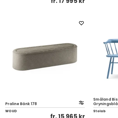
fr.
17 995 kr
Småland Bist
Praline Bänk 178
Gryningsblå
WOUD
Stolab
fr.
15 965 kr