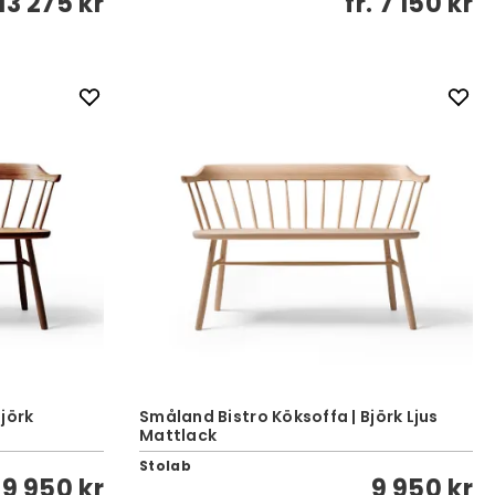
13 275 kr
fr.
7 150 kr
jörk
Småland Bistro Köksoffa | Björk Ljus
Mattlack
Stolab
9 950 kr
9 950 kr