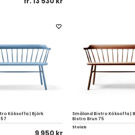
fr.
13 530 kr
ro Köksoffa | Björk
Småland Bistro Köksoffa | B
 57
Bistro Brun 75
Stolab
9 950 kr