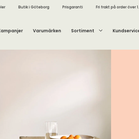
ler
Butik i Göteborg
Prisgaranti
Fri frakt på order över 1
Kampanjer
Varumärken
Sortiment
Kundservic