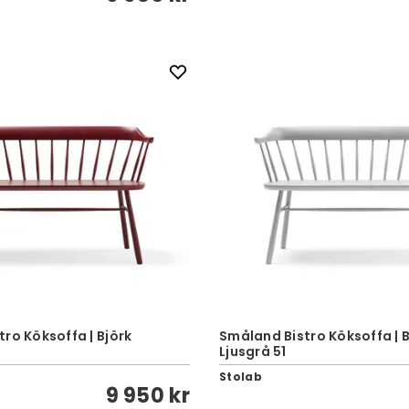
ro Köksoffa | Björk
Småland Bistro Köksoffa | B
Ljusgrå 51
Stolab
9 950 kr