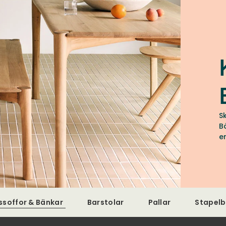
S
B
e
ssoffor & Bänkar
Barstolar
Pallar
Stapelb