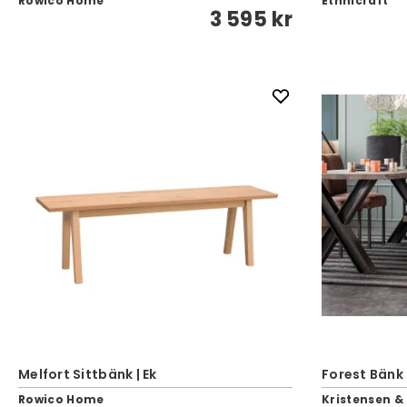
Rowico Home
Ethnicraft
3 595 kr
Melfort Sittbänk | Ek
Forest Bänk
Rowico Home
Kristensen &