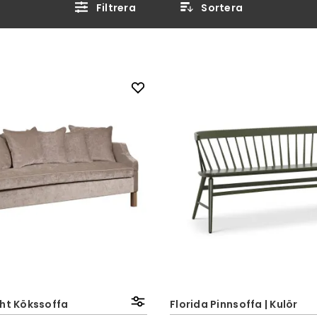
Filtrera
Sortera
ght Kökssoffa
Florida Pinnsoffa | Kulör