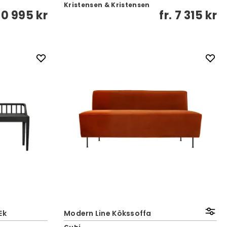
Kristensen & Kristensen
10 995 kr
fr.
7 315 kr
Ek
Modern Line Kökssoffa