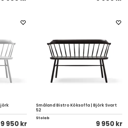
jörk
Småland Bistro Köksoffa | Björk Svart
52
Stolab
9 950 kr
9 950 kr