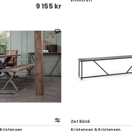
Ethnicraft
9 155 kr
Zet Bänk
 Kristensen
Kristensen & Kristensen