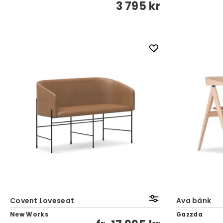
3 795 kr
Covent Loveseat
Ava bänk
New Works
Gazzda