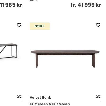
Gubi
11 985 kr
fr.
41 999 kr
NYHET
Velvet Bänk
Kristensen & Kristensen