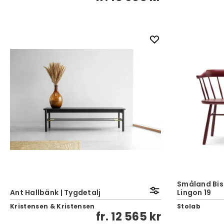
Småland Bist
Ant Hallbänk | Tygdetalj
Lingon 19
Kristensen & Kristensen
Stolab
fr.
12 565 kr