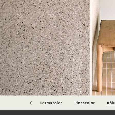
Matstolar
Karmstolar
Pinnstolar
Kök