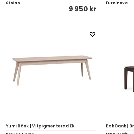
Stolab
Furninova
9 950 kr
Yumi Bänk | Vitpigmenterad Ek
Bok Bänk | Br