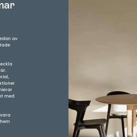
mar
sedan av
ttade
veckla
är.
ial,
ktioner
nierar
det med
 vara
t hem