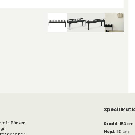
Specifikati
craft. Bänken
Bredd
:
150 cm
git
Höjd
:
60 cm
nnrock och har