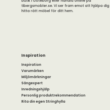
butik i Göteborg eller handla online på
tibergsmobler.se. Vi ser fram emot att hjälpa dig
hitta rätt möbel för ditt hem.
Inspiration
Inspiration
Varumärken
Miljömärkningar
Sängexpert
Inredningshjälp
Personlig produktrekommendation
Rita din egen Stringhylla