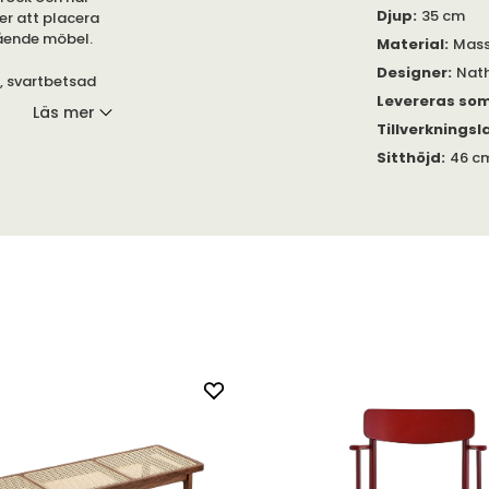
Djup
:
35 cm
jer att placera
lående möbel.
Material
:
Mass
Designer
:
Nat
k, svartbetsad
Levereras so
 Kommer med ett
Läs mer
ken en extra
Tillverkningsl
 sin karaktär av
Sitthöjd
:
46 c