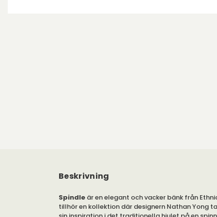
Beskrivning
Spindle
är en elegant och vacker bänk från Ethni
tillhör en kollektion där designern Nathan Yong ta
sin inspiration i det traditionella hjulet på en spi