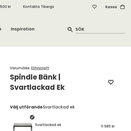
.500 kr
Kontakta Tibergs
Kassa
e
Inspiration
Varumärke
:
Ethnicraft
Spindle Bänk |
Svartlackad Ek
Välj utförande
Svartlackad ek
Svartlackad ek
11 985 kr