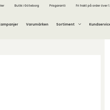
ler
Butik i Göteborg
Prisgaranti
Fri frakt på order över 1
Kampanjer
Varumärken
Sortiment
Kundservic