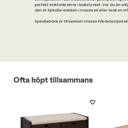
perfekt inriktade ekrar i bakstycket. Var du än väl
den är Spindle-bänken i massiv ek eller teak en s
Spindlebänk är tillverkad i massiv hårdvaxoljad e
lackad ek eller teak. Bänken har justerbara ben.
extra ben som kan monteras i mitten som ger bän
stadga vid tung /frekvent användning. Bänken får
det låga ribbade ryggstödet.
Ofta köpt tillsammans