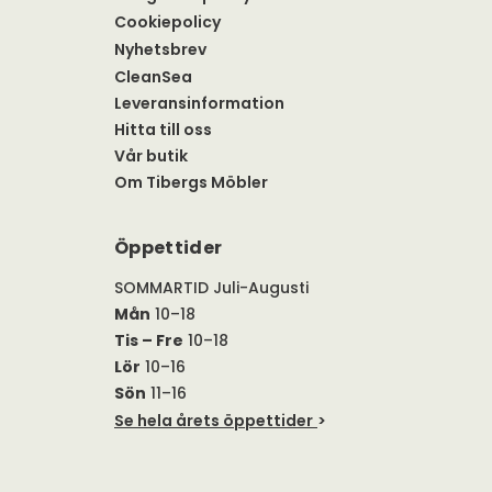
Cookiepolicy
Nyhetsbrev
CleanSea
Leveransinformation
Hitta till oss
Vår butik
Om Tibergs Möbler
Öppettider
SOMMARTID Juli-Augusti
Mån
10–18
Tis – Fre
10–18
Lör
10–16
Sön
11–16
Se hela årets öppettider
>