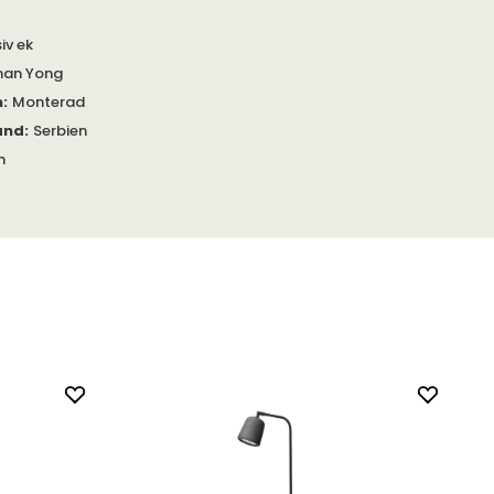
iv ek
han Yong
m
:
Monterad
and
:
Serbien
m