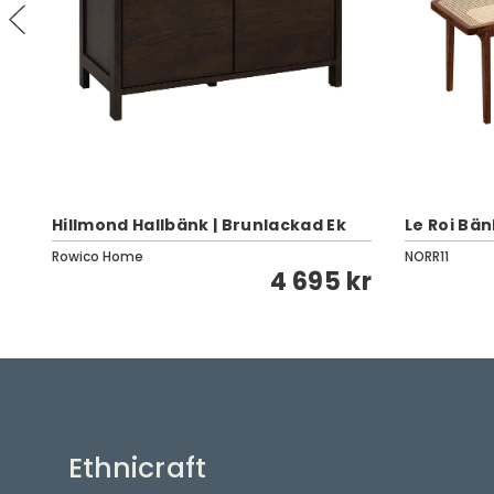
Hillmond Hallbänk | Brunlackad Ek
Le Roi Bä
Rowico Home
NORR11
kr
4 695 kr
Ethnicraft