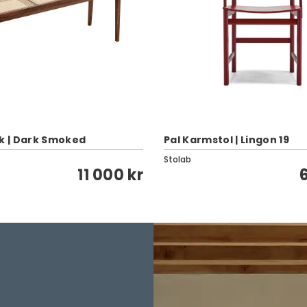
nk | Dark Smoked
Pal Karmstol | Lingon 19
Stolab
11 000 kr