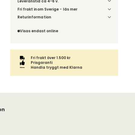
Leveranstid ca 4-6 v.
Fri frakt inom Sverige - läs mer
Denna vara skickas till din port/tomtgräns. Innan
Returinformation
leverans blir du aviserad om vilken tidpunkt
Du beställer produkten efter dina val och
leveransen beräknas. Beställs varan ihop med
omfattas därför inte av ångerrätten.
Visas endast online
andra produkter skickas hela ordern tillsammans.
Fri frakt över 1.500 kr
Prisgaranti
Handla tryggt med Klarna
on