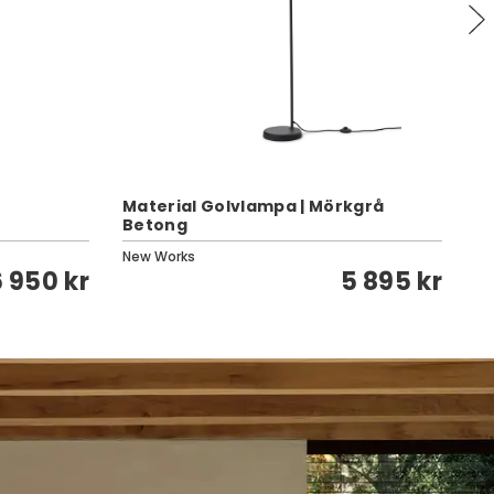
Material Golvlampa | Mörkgrå
Betong
Fl
New Works
Wi
6 950 kr
5 895 kr