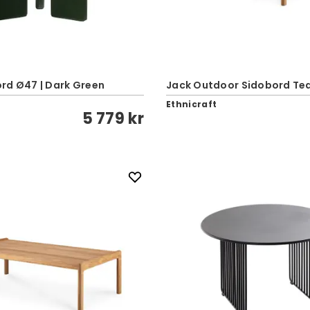
rd Ø47 | Dark Green
Jack Outdoor Sidobord Te
Ethnicraft
5 779 kr