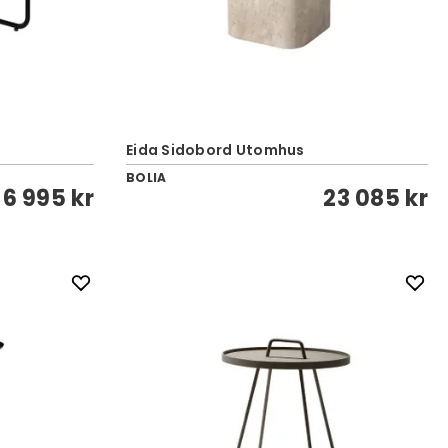
Eida Sidobord Utomhus
BOLIA
6 995 kr
23 085 kr