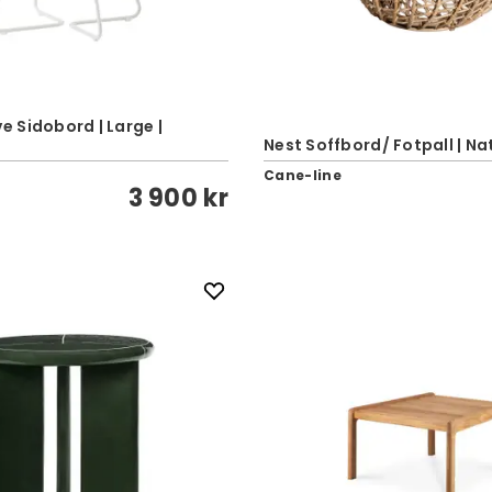
 Sidobord | Large |
Nest Soffbord/ Fotpall | Na
Cane-line
3 900 kr