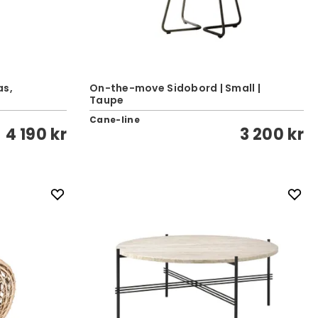
as,
On-the-move Sidobord | Small |
Taupe
Cane-line
4 190 kr
3 200 kr