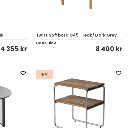
ak
Twist Soffbord Ø45 | Teak/ Dark Grey
Cane-line
4 355 kr
8 400 kr
15%