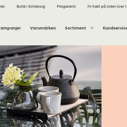
ler
Butik i Göteborg
Prisgaranti
Fri frakt på order över 1
Kampanjer
Varumärken
Sortiment
Kundservic