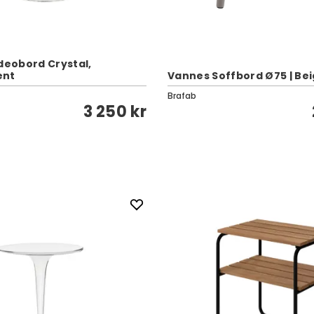
ideobord Crystal,
ent
Vannes Soffbord Ø75 | Be
Brafab
3 250 kr