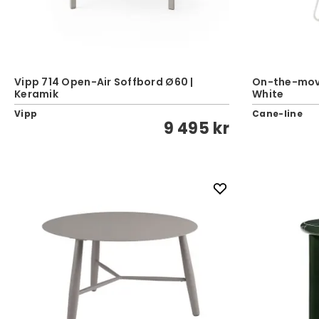
Vipp 714 Open-Air Soffbord Ø60 |
On-the-move
Keramik
White
Vipp
Cane-line
9 495 kr