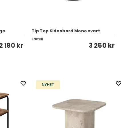
Ei
ige
Tip Top Sideobord Mono svart
H
Kartell
BO
2 190 kr
3 250 kr
NYHET