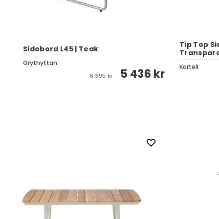
Tip Top S
Sidobord L45 | Teak
Transpar
Grythyttan
Kartell
5 436 kr
kr
6 395 kr