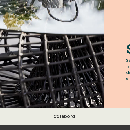
S
t
d
s
Cafébord