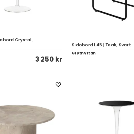
eobord Crystal,
t
Sidobord L45 | Teak, Svart
Grythyttan
3 250 kr