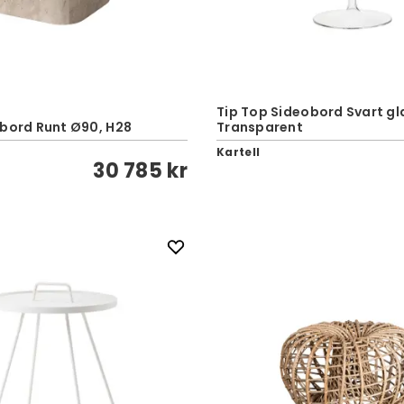
Tip Top Sideobord Svart gl
fbord Runt Ø90, H28
Transparent
Kartell
30 785 kr