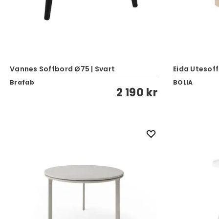
Vannes Soffbord Ø75 | Svart
Eida Utesof
Brafab
BOLIA
2 190 kr