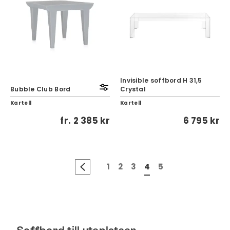
Invisible soffbord H 31,5
Bubble Club Bord
Crystal
Kartell
Kartell
fr.
2 385 kr
6 795 kr
1
2
3
4
5