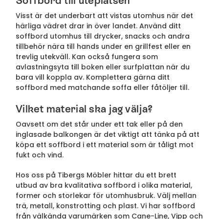
Soffbord till uteplatsen
Visst är det underbart att vistas utomhus när det
härliga vädret drar in över landet. Använd ditt
soffbord utomhus till drycker, snacks och andra
tillbehör nära till hands under en grillfest eller en
trevlig utekväll. Kan också fungera som
avlastningsyta till boken eller surfplattan när du
bara vill koppla av. Komplettera gärna ditt
soffbord med matchande soffa eller fåtöljer till.
Vilket material ska jag välja?
Oavsett om det står under ett tak eller på den
inglasade balkongen är det viktigt att tänka på att
köpa ett soffbord i ett material som är tåligt mot
fukt och vind.
Hos oss på Tibergs Möbler hittar du ett brett
utbud av bra kvalitativa soffbord i olika material,
former och storlekar för utomhusbruk. Välj mellan
trä, metall, konstrotting och plast. Vi har soffbord
från välkända varumärken som
Cane-Line
,
Vipp
och