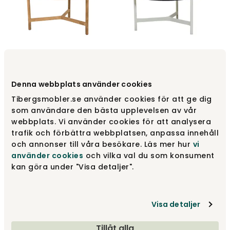
Twist Soffbord Ø90 | Teak/
Twist Soffbord Ø90 |
Terracotta
White/ Dark Grey Structure
Denna webbplats använder cookies
Cane-line
Cane-line
Tibergsmobler.se använder cookies för att ge dig
16 200 kr
10 200 kr
som användare den bästa upplevelsen av vår
webbplats. Vi använder cookies för att analysera
trafik och förbättra webbplatsen, anpassa innehåll
och annonser till våra besökare. Läs mer hur
vi
använder cookies
och vilka val du som konsument
kan göra under "Visa detaljer".
Visa detaljer
Tillåt alla