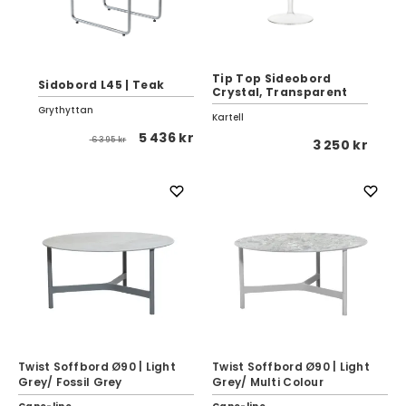
nt
Tip Top Sideobord
Va
Sidobord L45 | Teak
Crystal, Transparent
Be
Grythyttan
Kartell
Bra
5 436 kr
6 395 kr
 kr
3 250 kr
Twist Soffbord Ø90 | Light
Twist Soffbord Ø90 | Light
Grey/ Fossil Grey
Grey/ Multi Colour