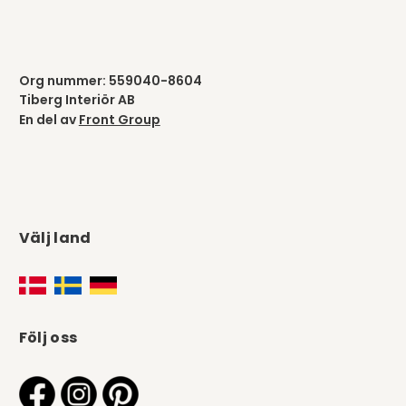
Org nummer: 559040-8604
Tiberg Interiör AB
En del av
Front Group
Välj land
Följ oss