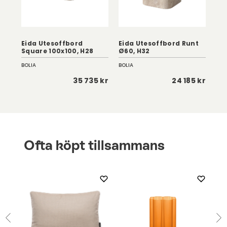
Eida Utesoffbord
Eida Utesoffbord Runt
Ei
Square 100x100, H28
Ø60, H32
Sq
BOLIA
BOLIA
BOL
 kr
35 735 kr
24 185 kr
Ofta köpt tillsammans