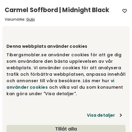
Carmel Soffbord | Midnight Black
Varumärke
:
Gubi
Välj färg
Midnight Black | 88x70 cm H25
Denna webbplats använder cookies
Midnight Black | 88x70 cm H25
Tibergsmobler.se använder cookies för att ge dig
21 999 kr
som användare den bästa upplevelsen av vår
webbplats. Vi använder cookies för att analysera
trafik och förbättra webbplatsen, anpassa innehåll
Rock Red | 60x60 cm H40 cm
och annonser till våra besökare. Läs mer hur
vi
15 999 kr
använder cookies
och vilka val du som konsument
kan göra under "Visa detaljer".
Pacific Blue | 60x60 cm H40 cm
15 999 kr
Visa detaljer
Visa fler +1
Tillåt alla