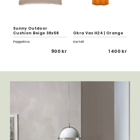
Sunny Outdoor
Reg
Cushion Beige 38x58
Okra Vas H24 | Orange
Ta
Pappelina
Kartell
Bra
 kr
900 kr
1 400 kr