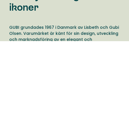
ikoner
GUBI grundades 1967 i Danmark av Lisbeth och Gubi
Olsen. Varumärket är känt för sin design, utveckling
och marknadsföring av en elegant och
vågad samling möbler, belysning och inredning.
Produkterna berättar ofta en meningsfull historia
som väcker känslor och förblir tidlösa ikoner.
Varumärket sammanför glömda verk från förr av
renommerade designers med nutida design.
Resultatet blir ett brett sortiment med en tydlig röd
tråd. Ett produktsortiment med över 100 års historia
där högkvalitativa möbler och inredning säljs
världen över.