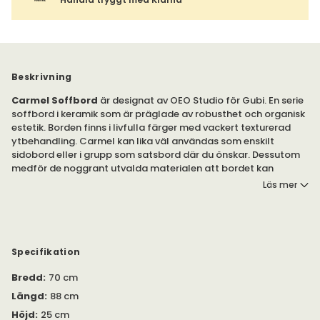
Beskrivning
Carmel Soffbord
är designat av OEO Studio för Gubi. En serie
soffbord i keramik som är präglade av robusthet och organisk
estetik. Borden finns i livfulla färger med vackert texturerad
ytbehandling. Carmel kan lika väl användas som enskilt
sidobord eller i grupp som satsbord där du önskar. Dessutom
medför de noggrant utvalda materialen att bordet kan
användas både inomhus och utomhus.
Läs mer
Soffborden Carmel är tillverkade av keramik i bränd italiensk
stengods. Bordsskivan är behandlad med en skyddande
högglansig färgad glasyr som frammanar den bohemiska
livsstilen längs Kaliforniens kust. Bordet Carmel tillför en
Specifikation
färgklick till varje hem och trädgård.
Bredd
:
70 cm
Den mattsvarta beställningen i metall skapar en smakfull
Längd
:
88 cm
kontrast till bordsskivan och bidrar till en elegant helhet.
Höjd
:
25 cm