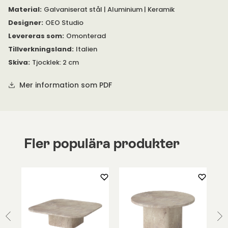
Se bifogad PDF under 'Specifikation' för mer information om
Material
:
Galvaniserat stål | Aluminium | Keramik
produkten.
Designer
:
OEO Studio
Levereras som
:
Omonterad
Tillverkningsland
:
Italien
Skiva
:
Tjocklek: 2 cm
Mer information som PDF
Fler populära produkter