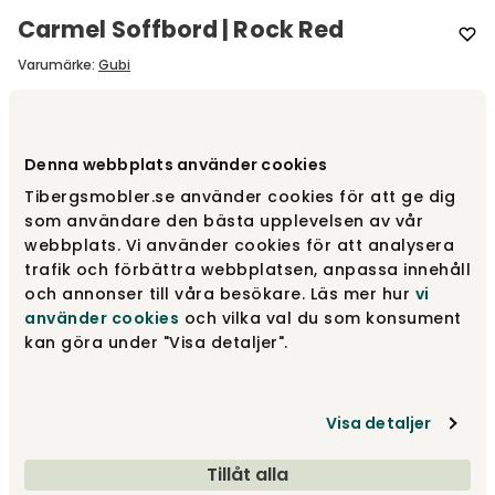
Carmel Soffbord | Rock Red
Varumärke
:
Gubi
Välj färg
Rock Red | 60x60 cm H40 cm
Denna webbplats använder cookies
Rock Red | 60x60 cm H40 cm
Tibergsmobler.se använder cookies för att ge dig
15 999 kr
som användare den bästa upplevelsen av vår
webbplats. Vi använder cookies för att analysera
trafik och förbättra webbplatsen, anpassa innehåll
Pacific Blue | 60x60 cm H40 cm
och annonser till våra besökare. Läs mer hur
vi
15 999 kr
använder cookies
och vilka val du som konsument
kan göra under "Visa detaljer".
Clam White | 75x75 cm H30 cm
17 999 kr
Visa detaljer
Visa fler +1
Tillåt alla