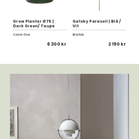
Grow Planter Ø75 |
Gatsby Parasoll | Blå /
Cir
ey
Dark Green/ Taupe
Vit
Ta
Cane-line
Brafab
Can
 kr
6 300 kr
2 190 kr