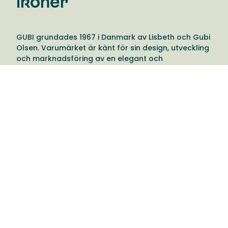
ikoner
GUBI grundades 1967 i Danmark av Lisbeth och Gubi
Olsen. Varumärket är känt för sin design, utveckling
och marknadsföring av en elegant och
vågad samling möbler, belysning och inredning.
Produkterna berättar ofta en meningsfull historia
som väcker känslor och förblir tidlösa ikoner.
Varumärket sammanför glömda verk från förr av
renommerade designers med nutida design.
Resultatet blir ett brett sortiment med en tydlig röd
tråd. Ett produktsortiment med över 100 års historia
där högkvalitativa möbler och inredning säljs
världen över.