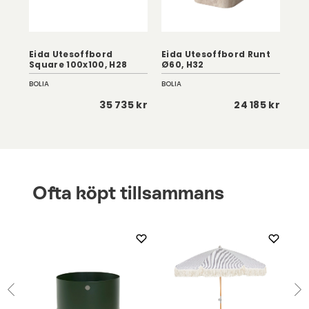
Eida Utesoffbord
Eida Utesoffbord Runt
Ei
Square 100x100, H28
Ø60, H32
Sq
BOLIA
BOLIA
BOL
 kr
35 735 kr
24 185 kr
Ofta köpt tillsammans