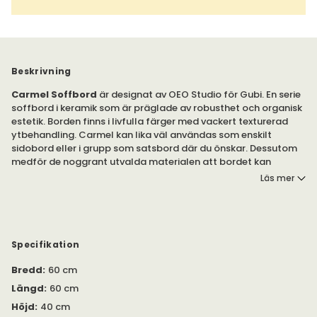
Beskrivning
Carmel Soffbord
är designat av OEO Studio för Gubi. En serie
soffbord i keramik som är präglade av robusthet och organisk
estetik. Borden finns i livfulla färger med vackert texturerad
ytbehandling. Carmel kan lika väl användas som enskilt
sidobord eller i grupp som satsbord där du önskar. Dessutom
medför de noggrant utvalda materialen att bordet kan
användas både inomhus och utomhus.
Läs mer
Soffborden Carmel är tillverkade av keramik i bränd italiensk
stengods. Bordsskivan är behandlad med en skyddande
högglansig färgad glasyr som frammanar den bohemiska
livsstilen längs Kaliforniens kust. Bordet Carmel tillför en
Specifikation
färgklick till varje hem och trädgård.
Bredd
:
60 cm
Den mattsvarta beställningen i metall skapar en smakfull
Längd
:
60 cm
kontrast till bordsskivan och bidrar till en elegant helhet.
Höjd
:
40 cm