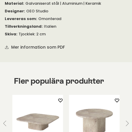
Se bifogad PDF under 'Specifikation' för mer information om
Material
:
Galvaniserat stål | Aluminium | Keramik
produkten.
Designer
:
OEO Studio
Levereras som
:
Omonterad
Tillverkningsland
:
Italien
Skiva
:
Tjocklek: 2 cm
Mer information som PDF
Fler populära produkter