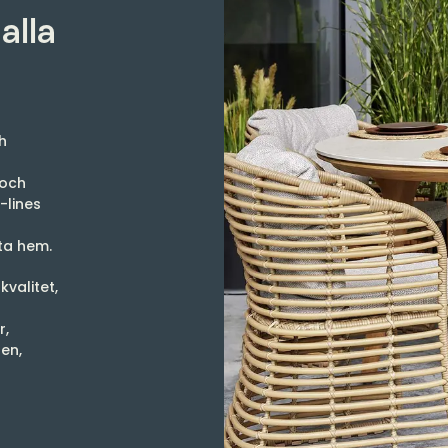
alla
h
 och
-lines
ata hem.
valitet,
r,
sen,