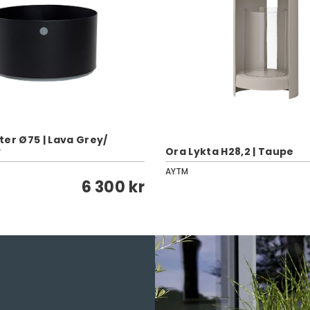
ter Ø75 | Lava Grey/
y
Ora Lykta H28,2 | Taupe
AYTM
6 300 kr