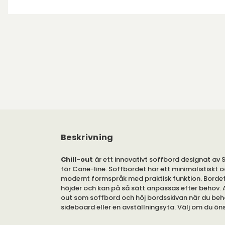
Beskrivning
Chill-out
är ett innovativt soffbord designat av
för Cane-line. Soffbordet har ett minimalistiskt 
modernt formspråk med praktisk funktion. Bordet f
höjder och kan på så sätt anpassas efter behov. 
out som soffbord och höj bordsskivan när du beh
sideboard eller en avställningsyta. Välj om du öns
utförande enkel eller dubbel.