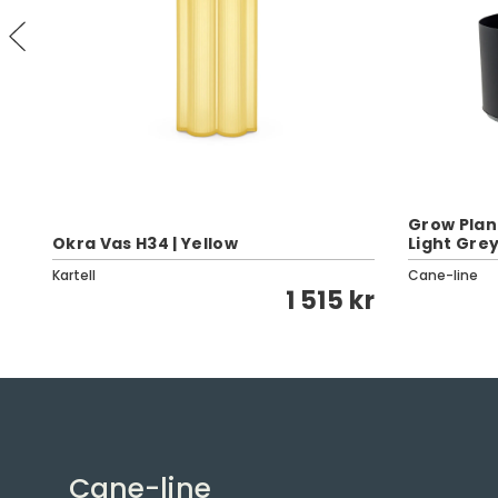
Grow Plan
Okra Vas H34 | Yellow
Light Gre
Kartell
Cane-line
kr
1 515 kr
Cane-line