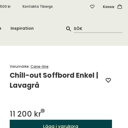
.500 kr
Kontakta Tibergs
Kassa
e
Inspiration
Varumärke
:
Cane-line
Chill-out Soffbord Enkel |
Lavagrå
11 200 kr
Lägg i varukorg