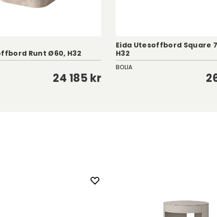
Eida Utesoffbord Square 
offbord Runt Ø60, H32
H32
BOLIA
24 185 kr
2