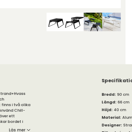
Specifikati
 Strand+Hvass
Bredd
:
90 cm
och
Längd
:
66 cm
inns i två olika
Höjd
:
40 cm
Använd Chill-
över ett
Material
:
Alum
kar bordet i
Designer
:
Str
Läs mer