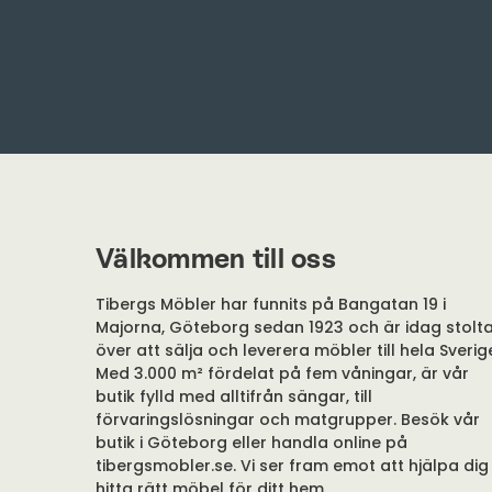
Välkommen till oss
Tibergs Möbler har funnits på Bangatan 19 i
Majorna, Göteborg sedan 1923 och är idag stolt
över att sälja och leverera möbler till hela Sverig
Med 3.000 m² fördelat på fem våningar, är vår
butik fylld med alltifrån sängar, till
förvaringslösningar och matgrupper. Besök vår
butik i Göteborg eller handla online på
tibergsmobler.se. Vi ser fram emot att hjälpa dig
hitta rätt möbel för ditt hem.