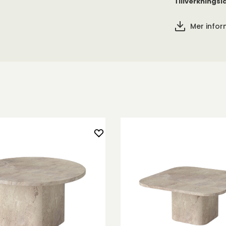
Tillverkningsl
rad aluminium
r enkelt att
Mer info
sar perfekt på
rmation.