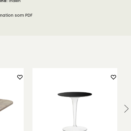
and
:
Indien
rmation som PDF