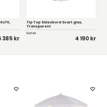
70x70,
Tip Top Sideobord Svart glas,
Transparent
R
Kartell
Ci
6 385 kr
4 190 kr