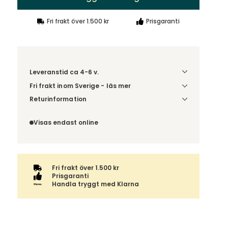
Fri frakt över 1.500 kr
Prisgaranti
Leveranstid ca 4-6 v.
Fri frakt inom Sverige - läs mer
Denna vara skickas till din port/tomtgräns. Innan
Returinformation
leverans blir du aviserad om vilken tidpunkt
Du beställer produkten efter dina val och
leveransen beräknas. Beställs varan ihop med
omfattas därför inte av ångerrätten.
Visas endast online
andra produkter skickas hela ordern tillsammans.
Fri frakt över 1.500 kr
Prisgaranti
Handla tryggt med Klarna