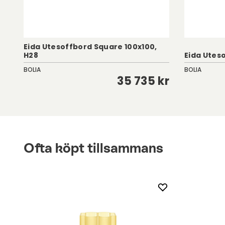
Eida Utesoffbord Square 100x100,
H28
Eida Utes
BOLIA
BOLIA
kr
35 735 kr
Ofta köpt tillsammans