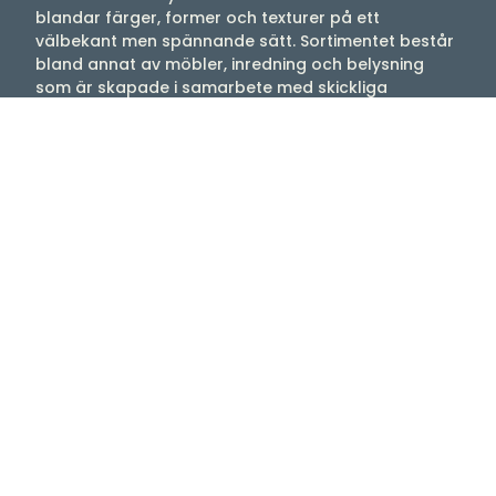
blandar färger, former och texturer på ett
välbekant men spännande sätt. Sortimentet består
bland annat av möbler, inredning och belysning
som är skapade i samarbete med skickliga
hantverkare. Filosofin är att förena formspråket i
Skandinavien med hantverkskunnighet från kulturer
över hela världen. Resultatet blir kollektioner med
en unik karaktär, skapade med hantverksmässig
skicklighet.Här hittar du bland annat kollektionerna
Ripple, Pond och fler favoriter som skapar en
avslappnad atmosfär i hemmet.
Välkommen till oss