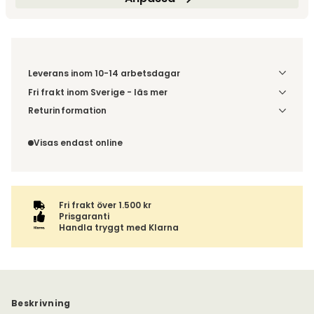
Leverans inom 10-14 arbetsdagar
Fri frakt inom Sverige - läs mer
Denna vara skickas till din port/tomtgräns. Innan leverans
Returinformation
blir du aviserad om vilken tidpunkt leveransen beräknas.
Du har 14 dagars ångerrätt från den dag du tog emot din
Beställs varan ihop med andra produkter skickas hela
order, enligt
distansavtalslagen.
Visas endast online
ordern tillsammans.
Fri frakt över 1.500 kr
Prisgaranti
Handla tryggt med Klarna
Beskrivning