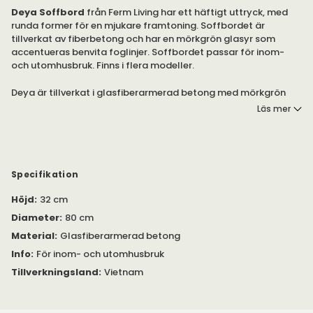
Deya Soffbord
från Ferm Living har ett häftigt uttryck, med
runda former för en mjukare framtoning. Soffbordet är
tillverkat av fiberbetong och har en mörkgrön glasyr som
accentueras benvita foglinjer. Soffbordet passar för inom-
och utomhusbruk. Finns i flera modeller.
Deya är tillverkat i glasfiberarmerad betong med mörkgrön
glasyr och vita foglinjer och passar både för inom- och
Läs mer
utomhusbruk.
Deya finns som sidobord och soffbord, och du kan med fördel
placera modellerna tillsammans.
Specifikation
Skötselråd: Torka av med en fuktig trasa. Använd inte
Höjd
:
32 cm
slipmedel eller kemikalier för rengöring.
Diameter
:
80 cm
Material
:
Glasfiberarmerad betong
Info
:
För inom- och utomhusbruk
Tillverkningsland
:
Vietnam