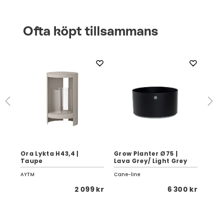
Ofta köpt tillsammans
Su
Ora Lykta H43,4 |
Grow Planter Ø75 |
Cu
Taupe
Lava Grey/ Light Grey
38
AYTM
Cane-line
Pap
 kr
2 099 kr
6 300 kr