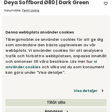
Deya Soffbord Ø80 | Dark Green
Varumärke
:
Ferm Living
Välj modell
Soffbord
Denna webbplats använder cookies
Tibergsmobler.se använder cookies för att ge dig
Soffbord
11 485 kr
som användare den bästa upplevelsen av vår
webbplats. Vi använder cookies för att analysera
trafik och förbättra webbplatsen, anpassa innehåll
Sidobord
och annonser till våra besökare. Läs mer hur
vi
5 779 kr
använder cookies
och vilka val du som konsument
kan göra under "Visa detaljer".
11 485 kr
Visa detaljer
Lägg i varukorg
Tillåt alla
Fri frakt över 1.500 kr
Prisgaranti
Anpassa