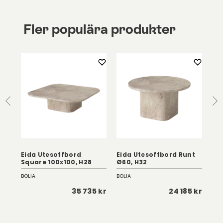
Fler populära produkter
Eida Utesoffbord
Eida Utesoffbord Runt
Ei
Square 100x100, H28
Ø60, H32
Sq
BOLIA
BOLIA
BOL
 kr
35 735 kr
24 185 kr